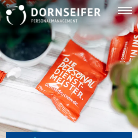
Für Arbeitnehmer
Für Unternehmen
Dornseifer DNA
Referenzen
Stellenmarkt
Blog