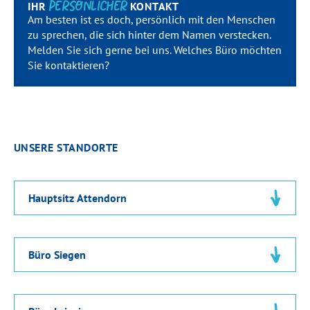
PERSÖN­LICHER
IHR
KONTAKT
Team
Am besten ist es doch, persönlich mit den Menschen
zu sprechen, die sich hinter dem Namen ver­stecken.
Kontakt
Melden Sie sich gerne bei uns. Welches Büro möchten
Sie kontak­tieren?
Karriere
Login
UNSERE STANDORTE
Hauptsitz Attendorn
Bahnhofstraße 4
57439 Attendorn
Büro Siegen
Tel.
02722 635969-0
Fax 02722 635969-25
Geisweider Straße 4
attendorn@dornseifer-personal.de
57078 Siegen