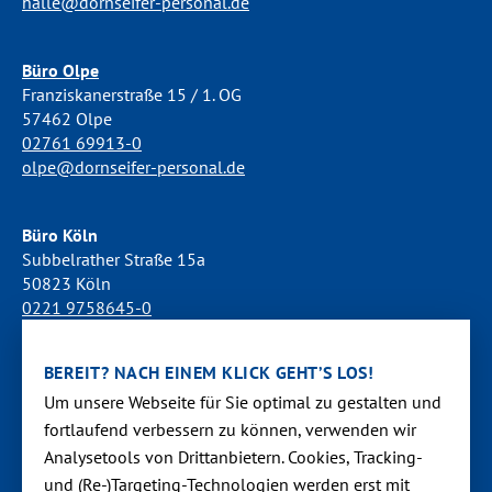
halle@dornseifer-personal.de
Büro Olpe
Franziskanerstraße 15 / 1. OG
57462 Olpe
02761 69913-0
olpe@dornseifer-personal.de
Büro Köln
Subbelrather Straße 15a
50823 Köln
0221 9758645-0
koeln@dornseifer-personal.de
BEREIT? NACH EINEM KLICK GEHT’S LOS!
Büro Stendal
Um unsere Webseite für Sie optimal zu gestalten und
Westwall 18
fortlaufend verbessern zu können, verwen­den wir
39576 Stendal
Analysetools von Dritt­anbietern. Cookies, Tracking-
03931 520944-0
und (Re-)Targeting-Techno­logien werden erst mit