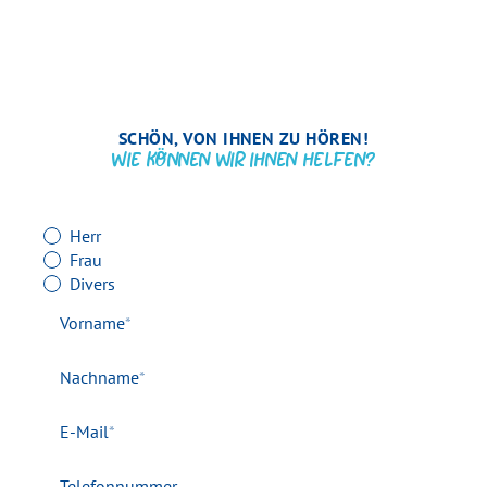
olpe@dornseifer-personal.de
Subbelrather Straße 15a
57462 Olpe
Tel.
0221 9758645-0
olpe@dornseifer-personal.de
SCHÖN, VON IHNEN ZU HÖREN!
WIE KÖNNEN WIR IHNEN HELFEN?
Anrede
Herr
Frau
Divers
Pflichtfeld
Vorname
*
Pflichtfeld
Nachname
*
Pflichtfeld
E-Mail
*
Telefonnummer