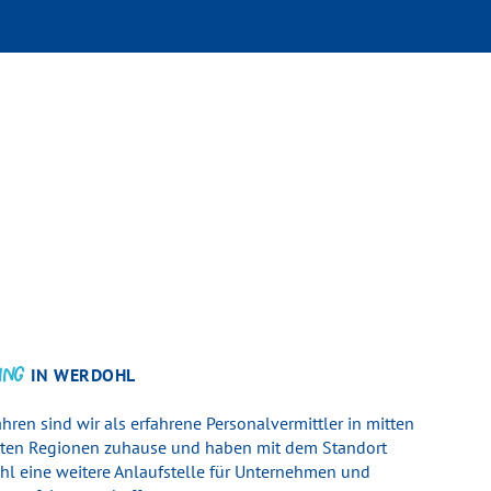
UNG
IN WERDOHL
ren sind wir als er­fahr­ene Personal­ver­mittler in mitten
rksten Regi­onen zu­hause und haben mit dem Standort
hl eine weitere Anlaufstelle für Unternehmen und