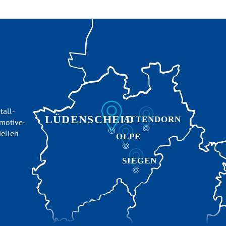
tall-
omotive-
iellen