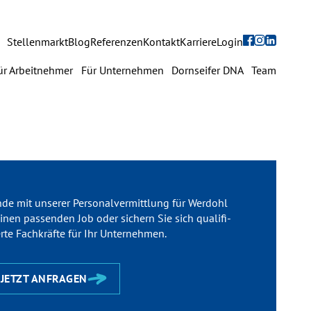
Navigation
Stellenmarkt
Blog
Referenzen
Kontakt
Karriere
Login
überspringen
avigation
ür Arbeitnehmer
Für Unternehmen
Dornseifer DNA
Team
berspringen
Für Arbeitnehmer
Für Unternehmen
Dornseifer DNA
nde mit unserer Personal­ver­mittlung für Werdohl
inen passen­den Job oder sichern Sie sich quali­fi­
Referenzen
erte Fach­kräfte für Ihr Unter­nehmen.
Stellenmarkt
JETZT ANFRAGEN
Blog