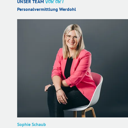
VOR ORT
UNSER TEAM
Personalvermittlung Werdohl
Sophie Schaub