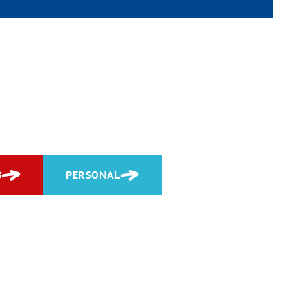
Team
Kontakt
Karriere
Login
B
PERSONAL