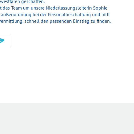
westfalen geschaffen.
zt das Team um unsere Nieder­lassungs­leiterin Sophie
Größen­ordnung bei der Personal­be­schaffung und hilft
ver­mittlung, schnell den passen­den Ein­stieg zu finden.