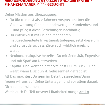
HERAUSFORDERUNG GEFÄLLIG? ANLAGEBERATER /
FINANZMANAGER
(M/W/D)
GESUCHT!
Deine Mission aus Überzeugung:
Du übernimmst als erfahrener Ansprechpartner die
Verantwortung für einen hochwertigen Kundenbestand
– und pflegst diese Beziehungen nachhaltig.
Du entwickelst mit Deinen Mandanten
maßgeschneiderte Investmentstrategien, setzt diese um
und sorgst dafür, dass Ziele auch wirklich erreicht
werden.
Neukundenakquise betreibst Du mit Seriosität, Expertise
und mit Spaß am Netzwerken.
Kapital- und Wertpapiermärkte hast Du im Blick – und
weißt, wann Disziplin & Gelassenheit gefragt ist.
All Das möchtest Du gern im Detail besprechen?Dann
freuen wir uns auf Deine Unterlagen und vor allem darauf,
Dich kennenzulernen.
Werde auch Du Teil unserer MitarbeiterLounge
#miLo