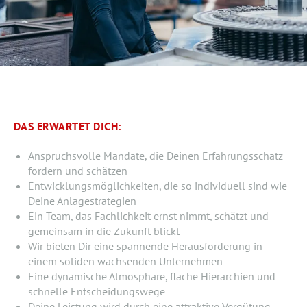
DAS ERWARTET DICH:
Anspruchsvolle Mandate, die Deinen Erfahrungsschatz
fordern und schätzen
Entwicklungsmöglichkeiten, die so individuell sind wie
Deine Anlagestrategien
Ein Team, das Fachlichkeit ernst nimmt, schätzt und
gemeinsam in die Zukunft blickt
Wir bieten Dir eine spannende Herausforderung in
einem soliden wachsenden Unternehmen
Eine dynamische Atmosphäre, flache Hierarchien und
schnelle Entscheidungswege
Deine Leistung wird durch eine attraktive Vergütung