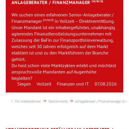
ANLAGEBERATER / FINANZMANAGER
(M/W/D)
Team
Wir suchen einen erfahrenen Senior-Anlageberater /
Kontakt
(m/w/d)
Finanzmanager
in Vollzeit – Direktvermittlung.
Unser Mandant ist ein inhabergeführtes, unabhängig
agierendes Finanzdienstleistungsunternehmen mit
Karriere
Zulassung der BaFin zur Finanzportfolioverwaltung,
welches seit 30 Jahren erfolgreich auf dem Markt
Login
etabliert ist und zu den Marktführern der Branche
gehört.
Du hast schon viele Marktzyklen erlebt und möchtest
anspruchsvolle Mandanten auf Augenhöhe
begleiten?
Siegen
Vollzeit
Finanzen und IT
07.08.2026
Für Arbeitnehmer
Stellenmarkt
Anlageberater / Finanzmanager (m/w