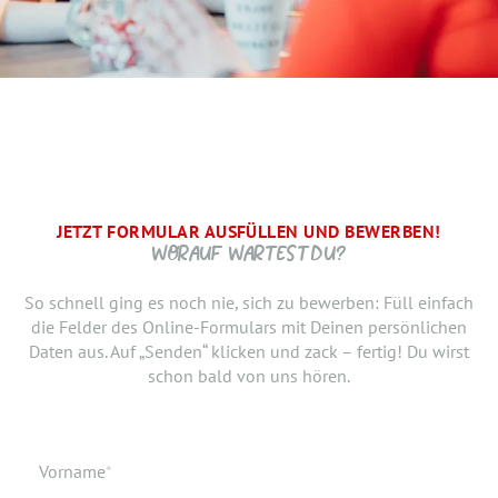
JETZT FORMULAR AUSFÜLLEN UND BEWERBEN!
BRAUCHEN WIR NOCH ...
SCHRITT.
DANKE, WIR FREUEN UNS AUF DICH UND MELDEN UNS
WORAUF WARTEST DU?
SCHNELLSTMÖGLICH.
Jetzt musst du uns nur noch verraten, ab wann Du bereit
So schnell ging es noch nie, sich zu bewerben: Füll einfach
bist, den neuen Job anzutreten. Du möchtest Deiner
die Felder des Online-Formulars mit Deinen persönlichen
Bewerbung doch noch einen Lebenslauf oder ein anderes
Daten aus. Auf „Senden“ klicken und zack – fertig! Du wirst
Dokument hinzufügen? Hier kannst Du es hochladen.
schon bald von uns hören.
Geburtsdatum
Verfügbar ab
Pflichtfeld
Vorname
*