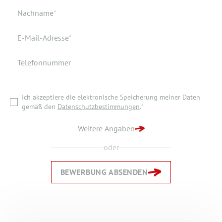
Geburtsort
Dokumente
Pflichtfeld
Nachname
*
Wohnort
Pflichtfeld
E-Mail-Adresse
*
Telefonnummer
Ich akzeptiere die elektronische Speicherung meiner Daten
gemäß den
Datenschutzbestimmungen
.
*
Ich akzeptiere die elektronische Speicherung meiner Daten
ZURÜCK ZUR STARTSEITE
gemäß den
Datenschutzbestimmungen
.
*
BEWERBUNG ABSENDEN
Weitere Angaben
oder
BEWERBUNG ABSENDEN
Zurück
Zurück
Weiter