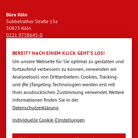
Büro Köln
Subbelrather Straße 15a
50823 Köln
0221 9758645-0
koeln@dornseifer-personal.de
BEREIT? NACH EINEM KLICK GEHT’S LOS!
Büro Stendal
Um unsere Webseite für Sie optimal zu gestalten und
Westwall 18
fortlaufend verbessern zu können, verwen­den wir
39576 Stendal
Analysetools von Dritt­anbietern. Cookies, Tracking-
03931 520944-0
und (Re-)Targeting-Techno­logien werden erst mit
stendal@dornseifer-personal.de
Ihrer ausdrücklichen Zustimmung verwendet. Weitere
Informationen finden Sie in der
Datenschutzerklärung
.
Individuelle Cookie-Einstellungen
Navigation
Startseite
überspringen
Impressum
Datenschutzerklärung