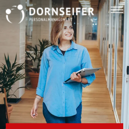
Für Arbeitnehmer
Für Unternehmen
Dornseifer DNA
Referenzen
Stellenmarkt
Blog