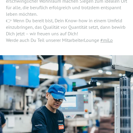
erschwinglicher Wohnraum machen Siegen zum idealen Ort
für alle, die beruflich erfolgreich und trotzdem entspannt
leben möchten.
👉 Wenn Du bereit bist, Dein Know-how in einem Umfeld
einzubringen, das Qualität vor Quantität setzt, dann bewirb
Dich jetzt – wir freuen uns auf Dich!
Werde auch Du Teil unserer MitarbeiterLounge
#miLo