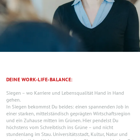
DEINE WORK-LIFE-BALANCE:
Siegen – wo Karriere und Lebensqualität Hand in Hand
gehen.
In Siegen bekommst Du beides: einen spannenden Job in
einer starken, mittelständisch geprägten Wirtschaftsregion
und ein Zuhause mitten im Grünen. Hier pendelst Du
höchstens vom Schreibtisch ins Grüne – und nicht
stundenlang im Stau. Universitätsstadt, Kultur, Natur und