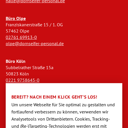
halle@dornseifer-personal.de
Büro Olpe
Franziskanerstraße 15 / 1. OG
57462 Olpe
02761 69913-0
olpe@dornseifer-personal.de
Büro Köln
Subbelrather Straße 15a
50823 Köln
0221 9758645-0
koeln@dornseifer-personal.de
BEREIT? NACH EINEM KLICK GEHT’S LOS!
Büro Stendal
Um unsere Webseite für Sie optimal zu gestalten und
Westwall 18
fortlaufend verbessern zu können, verwen­den wir
39576 Stendal
Analysetools von Dritt­anbietern. Cookies, Tracking-
03931 520944-0
und (Re-)Targeting-Techno­logien werden erst mit