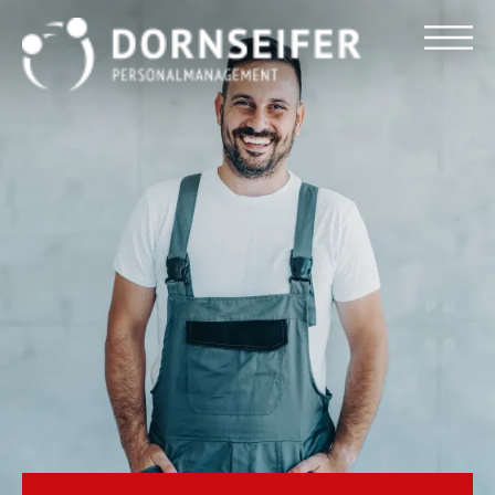
Für Arbeitnehmer
Für Unternehmen
Dornseifer DNA
Referenzen
Stellenmarkt
Blog