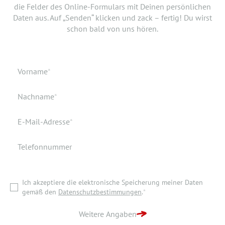
die Felder des Online-Formulars mit Deinen persönlichen
Bewerbung doch noch einen Lebenslauf oder ein anderes
Daten aus. Auf „Senden“ klicken und zack – fertig! Du wirst
Dokument hinzufügen? Hier kannst Du es hochladen.
schon bald von uns hören.
Geburtsdatum
Verfügbar ab
Pflichtfeld
Vorname
*
Geburtsort
Dokumente
Pflichtfeld
Nachname
*
Wohnort
Pflichtfeld
E-Mail-Adresse
*
Telefonnummer
Ich akzeptiere die elektronische Speicherung meiner Daten
gemäß den
Datenschutzbestimmungen
.
*
Ich akzeptiere die elektronische Speicherung meiner Daten
ZURÜCK ZUR STARTSEITE
gemäß den
Datenschutzbestimmungen
.
*
BEWERBUNG ABSENDEN
Weitere Angaben