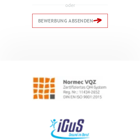
oder
BEWERBUNG ABSENDEN
Zurück
Zurück
Weiter