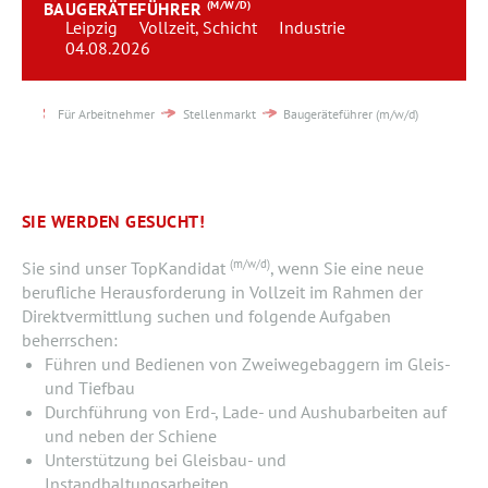
BAUGERÄTEFÜHRER
(M/W/D)
Team
Leipzig
Vollzeit, Schicht
Industrie
04.08.2026
Kontakt
Für Arbeitnehmer
Stellenmarkt
Baugeräteführer (m/w/d)
Karriere
Login
SIE WERDEN GESUCHT!
(m/w/d)
Sie sind unser TopKandidat
, wenn Sie eine neue
berufliche Herausforderung in Vollzeit im Rahmen der
Direktvermittlung suchen und folgende Aufgaben
beherrschen:
Führen und Bedienen von Zweiwegebaggern im Gleis-
und Tiefbau
Durchführung von Erd-, Lade- und Aushubarbeiten auf
und neben der Schiene
Unterstützung bei Gleisbau- und
Instandhaltungsarbeiten