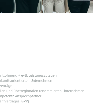
ntlohnung + evtl. Leistungszulagen
ukunftsorientierten Unternehmen
verträge
alen und überregionalen renommierten Unternehmen
mpetente Ansprechpartner
rifvertrages (GVP)