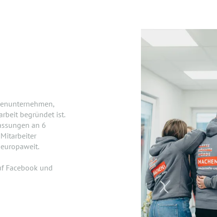
lienunternehmen,
beit begründet ist.
lassungen an 6
Mitarbeiter
 europaweit.
uf Facebook und