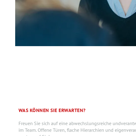
WAS KÖNNEN SIE ERWARTEN?
Freuen Sie sich auf eine abwechslungsreiche undverant
im Team. Offene Türen, flache Hierarchien und eigenver