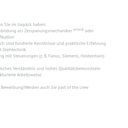
en Sie im Gepäck haben:
(m/w/d)
sbildung als Zerspanungsmechaniker
oder
fikation
ch sind fundierte Kenntnisse und praktische Erfahrung
d Drehtechnik
 mit Steuerungen (z. B. Fanuc, Siemens, Heidenhain)
isches Verständnis und hohes Qualitätsbewusstsein
kturierte Arbeitsweise
e Bewerbung!Werden auch Sie part of the crew