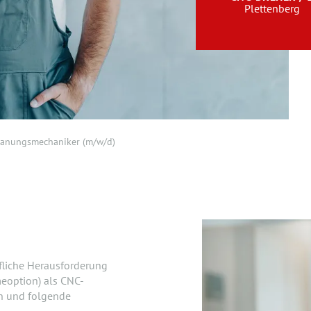
Plettenberg
panungsmechaniker (m/w/d)
fliche Herausforderung
eoption) als CNC-
en und folgende