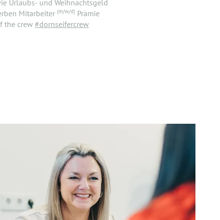
wie Urlaubs- und Weihnachtsgeld
(m/w/d)
rben Mitarbeiter
Prämie
f the crew
#dornseifercrew