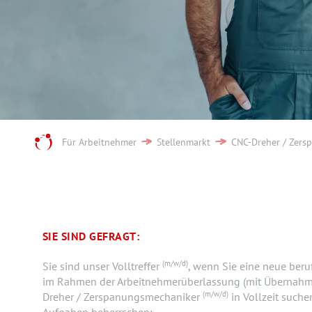
Für Arbeitnehmer
Stellenmarkt
CNC-Dreher / Zers
SIE SIND GEFRAGT:
(m/w/d)
Sie sind unser Volltreffer
, wenn Sie eine neue beru
im Rahmen der Arbeitnehmerüberlassung (mit Übernahm
(m/w/d)
Dreher / Zerspanungsmechaniker
in Vollzeit such