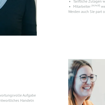
Tarifliche Zulagen 
(m/w/d)
Mitarbeiter
we
Werden auch Sie part o
wortungsvolle Aufgabe
antwortliches Handeln