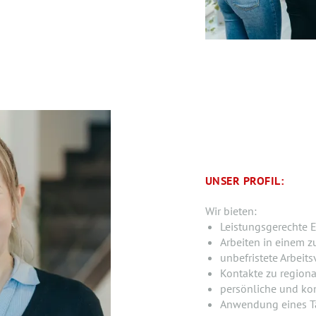
UNSER PROFIL:
Wir bieten:
Leistungsgerechte E
Arbeiten in einem z
unbefristete Arbeits
Kontakte zu region
persönliche und ko
Anwendung eines Ta