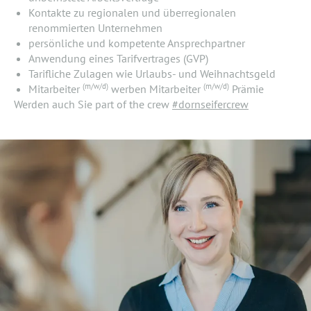
Kontakte zu regionalen und überregionalen
renommierten Unternehmen
persönliche und kompetente Ansprechpartner
Anwendung eines Tarifvertrages (GVP)
Tarifliche Zulagen wie Urlaubs- und Weihnachtsgeld
(m/w/d)
(m/w/d)
Mitarbeiter
werben Mitarbeiter
Prämie
Werden auch Sie part of the crew
#dornseifercrew