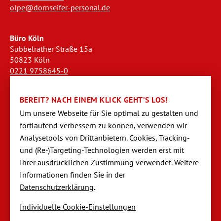
olpe@dornseifer-personal.de
Büro Köln
Subbelrather Straße 15a
50823 Köln
0221 9758645-0
koeln@dornseifer-personal.de
BEREIT? NACH EINEM KLICK GEHT’S LOS!
Büro Stendal
Um unsere Webseite für Sie optimal zu gestalten und
Westwall 18
fortlaufend verbessern zu können, verwen­den wir
39576 Stendal
Analysetools von Dritt­anbietern. Cookies, Tracking-
03931 520944-0
und (Re-)Targeting-Techno­logien werden erst mit
stendal@dornseifer-personal.de
Ihrer ausdrücklichen Zustimmung verwendet. Weitere
Informationen finden Sie in der
Datenschutzerklärung
.
Individuelle Cookie-Einstellungen
Navigation
Startseite