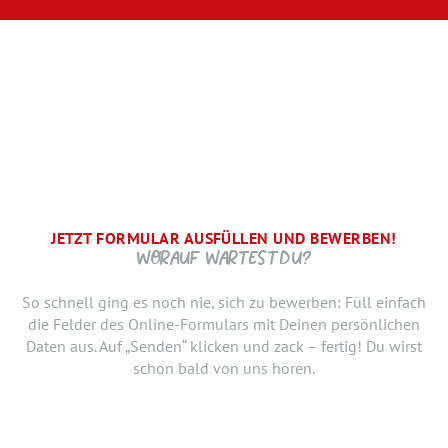
JETZT FORMULAR AUSFÜLLEN UND BEWERBEN!
BRAUCHEN WIR NOCH ...
SCHRITT.
DANKE, WIR FREUEN UNS AUF DICH UND MELDEN UNS
WORAUF WARTEST DU?
SCHNELLSTMÖGLICH.
Jetzt musst du uns nur noch verraten, ab wann Du bereit
So schnell ging es noch nie, sich zu bewerben: Füll einfach
bist, den neuen Job anzutreten. Du möchtest Deiner
die Felder des Online-Formulars mit Deinen persönlichen
Bewerbung doch noch einen Lebenslauf oder ein anderes
Daten aus. Auf „Senden“ klicken und zack – fertig! Du wirst
Dokument hinzufügen? Hier kannst Du es hochladen.
schon bald von uns hören.
Geburtsdatum