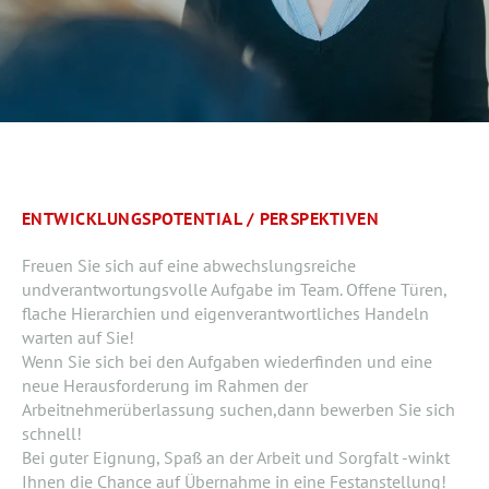
ENTWICKLUNGSPOTENTIAL / PERSPEKTIVEN
Freuen Sie sich auf eine abwechslungsreiche
undverantwortungsvolle Aufgabe im Team. Offene Türen,
flache Hierarchien und eigenverantwortliches Handeln
warten auf Sie!
Wenn Sie sich bei den Aufgaben wiederfinden und eine
neue Herausforderung im Rahmen der
Arbeitnehmerüberlassung suchen,dann bewerben Sie sich
schnell!
Bei guter Eignung, Spaß an der Arbeit und Sorgfalt -winkt
Ihnen die Chance auf Übernahme in eine Festanstellung!