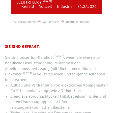
ELEKTRIKER (
M/W/D)
Team
Krefeld
Vollzeit
Industrie
31.07.2026
Kontakt
Für Arbeitnehmer
Stellenmarkt
Elektriker ( m/w/d)
Karriere
Login
SIE SIND GEFRAGT:
(m/w/d)
Sie sind unser Top-Kandidat
, wenn Sie eine neue
berufliche Herausforderung im Rahmen der
Arbeitnehmerüberlassung (mit Übernahmeoption) als
(m/w/d)
Elektriker
in Vollzeit suchen und folgende Aufgaben
beherrschen:
Aufbau und Verdrahtung von elektrischen Komponenten
für Schienenfahrzeuge, wie z.B. Umrichter
Energieversorgungsblöcke / Hilfsbetriebsumrichter und
deren Unterbaugruppen, inkl. Der
leistungselektronischen Bausteine.
Techniken: - Umgang mit Fertigungsunterlagen