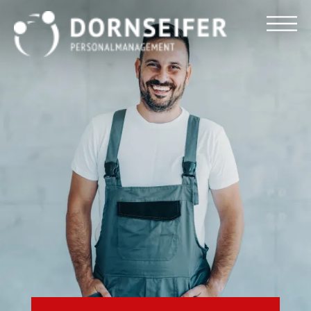
Für Arbeitnehmer
Für Unternehmen
Dornseifer DNA
Referenzen
Stellenmarkt
Blog