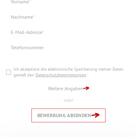
Verfügbar ab
Pflichtfeld
Vorname
*
Geburtsort
Dokumente
Pflichtfeld
Nachname
*
Wohnort
Pflichtfeld
E-Mail-Adresse
*
Telefonnummer
Ich akzeptiere die elektronische Speicherung meiner Daten
gemäß den
Datenschutzbestimmungen
.
*
Ich akzeptiere die elektronische Speicherung meiner Daten
ZURÜCK ZUR STARTSEITE
gemäß den
Datenschutzbestimmungen
.
*
BEWERBUNG ABSENDEN
Weitere Angaben
oder
BEWERBUNG ABSENDEN
Zurück
Zurück
Weiter