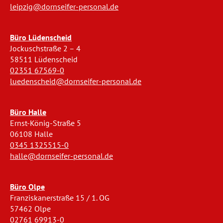
leipzig@dornseifer-personal.de
Büro Lüdenscheid
Jockuschstraße 2 – 4
58511 Lüdenscheid
02351 67569-0
luedenscheid@dornseifer-personal.de
Büro Halle
Ernst-König-Straße 5
06108 Halle
0345 1325515-0
halle@dornseifer-personal.de
Büro Olpe
Franziskanerstraße 15 / 1. OG
57462 Olpe
02761 69913-0