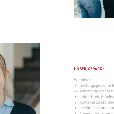
UNSER GEPÄCK:
Wir bieten:
Leistungsgerechte E
Arbeiten in einem z
unbefristete Arbeits
Kontakte zu region
persönliche und ko
Anwendung eines Ta