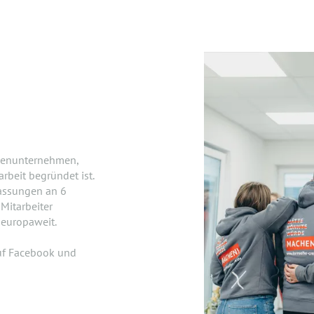
lienunternehmen,
beit begründet ist.
lassungen an 6
Mitarbeiter
 europaweit.
uf Facebook und