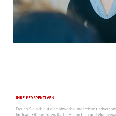
IHRE PERSPEKTIVEN:
Freuen Sie sich auf eine abwechslungsreiche undverant
im Team. Offene Türen, flache Hierarchien und eigenver