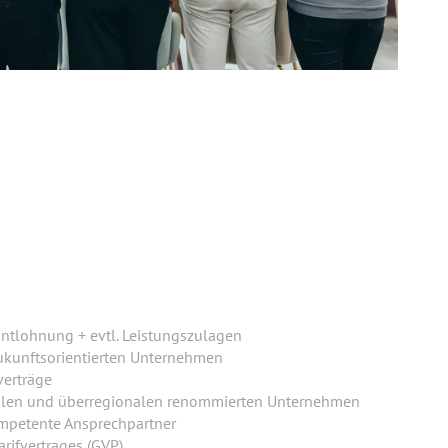
ntlohnung + evtl. Leistungszulagen
ukunftsorientierten Unternehmen
verträge
alen und überregionalen renommierten Unternehmen
mpetente Ansprechpartner
rifvertrages (GVP)