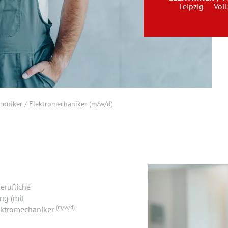
Leipzig
Voll
troniker / Elektromechaniker (m/w/d)
erufliche
ng (mit
(m/w/d)
lektromechaniker