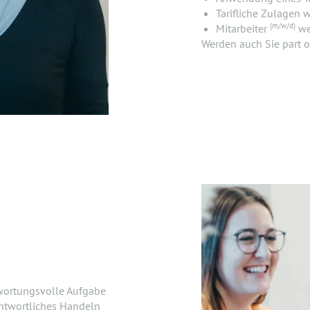
Tarifliche Zulagen 
(m/w/d)
Mitarbeiter
we
Werden auch Sie part o
wortungsvolle Aufgabe
antwortliches Handeln