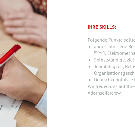
IHRE SKILLS:
Folgende Punkte sollt
abgeschlossene Beru
(m/w/d)
, Elektromech
Selbstständige, ziel
Teamfähigkeit, Belas
Organisationsgesch
Deutschkenntnisse i
Wir freuen uns auf Ihr
#dornseifercrew