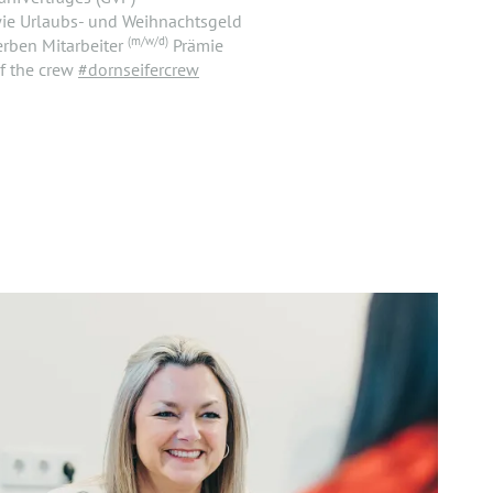
wie Urlaubs- und Weihnachtsgeld
(m/w/d)
rben Mitarbeiter
Prämie
f the crew
#dornseifercrew