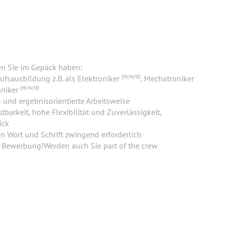
en Sie im Gepäck haben:
(m/w/d)
fsausbildung z.B. als Elektroniker
, Mechatroniker
(m/w/d)
aniker
- und ergebnisorientierte Arbeitsweise
tbarkeit, hohe Flexibilität und Zuverlässigkeit,
ick
n Wort und Schrift zwingend erforderlich
e Bewerbung!Werden auch Sie part of the crew