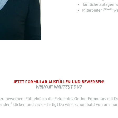
Tarifliche Zulagen 
(m/w/d)
Mitarbeiter
we
JETZT FORMULAR AUSFÜLLEN UND BEWERBEN!
BRAUCHEN WIR NOCH ...
SCHRITT.
 WIR FREUEN UNS AUF DICH UND MELDEN UNS SCHNELLSTM
WORAUF WARTEST DU?
raten, ab wann Du bereit bist, den neuen Job anzutreten. Du möc
h zu bewerben: Füll einfach die Felder des Online-Formulars mit D
nslauf oder ein anderes Dokument hinzufügen? Hier kannst Du es
enden“ klicken und zack – fertig! Du wirst schon bald von uns hör