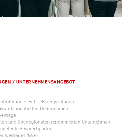
UNGEN / UNTERNEHMENSANGEBOT
ntlohnung + evtl. Leistungszulagen
ukunftsorientierten Unternehmen
verträge
alen und überregionalen renommierten Unternehmen
mpetente Ansprechpartner
rifvertrages (GVP)