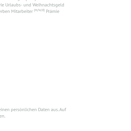
wie Urlaubs- und Weihnachtsgeld
(m/w/d)
rben Mitarbeiter
Prämie
ÖGLICH.
htest Deiner Bewerbung doch noch
einen persönlichen Daten aus. Auf
 hochladen.
en.