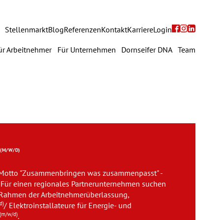
Navigation
Stellenmarkt
Blog
Referenzen
Kontakt
Karriere
Login
überspringen
avigation
ür Arbeitnehmer
Für Unternehmen
Dornseifer DNA
Team
berspringen
Für Arbeitnehmer
Für Unternehmen
Dornseifer DNA
R
(M/W/D)
Referenzen
Motto "Zusammenbringen was zusammenpasst" -
Stellenmarkt
 Für einen regionales Partnerunternehmen suchen
m Rahmen der Arbeitnehmerüberlassung,
d)
/ Elektroinstallateure für Energie- und
Blog
(m/w/d)
.