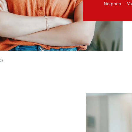
Netphen
Vo
d)