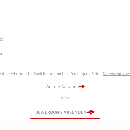
m
se
*
mer
re die elektronische Speicherung meiner Daten gemäß den
Datenschutzbe
re die elektronische Speicherung meiner Daten gemäß den
Datenschutzbe
ZURÜCK ZUR STARTSEITE
G ABSENDEN
Weitere Angaben
oder
BEWERBUNG ABSENDEN