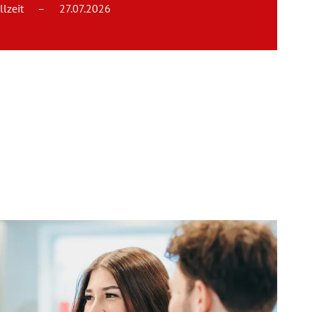
llzeit
–
27.07.2026
Team
Kontakt
Karriere
Login