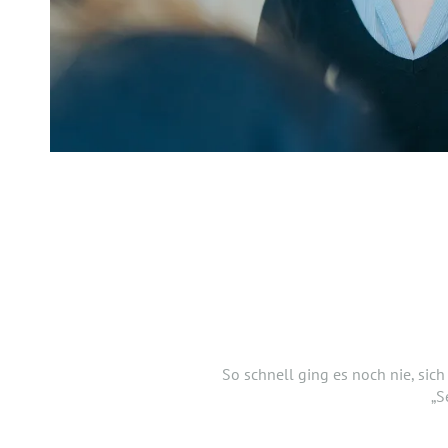
DANKE,
Jetzt musst du uns nur noch ver
So schnell ging es noch nie, sic
einen Lebe
„S