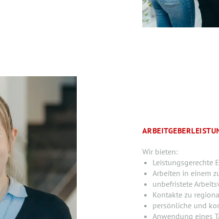
ARBEITGEBERLEIST
Wir bieten:
Leistungsgerechte E
Arbeiten in einem z
unbefristete Arbeits
Kontakte zu region
persönliche und ko
Anwendung eines Ta