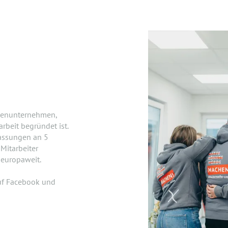
lienunternehmen,
beit begründet ist.
lassungen an 5
Mitarbeiter
 europaweit.
uf Facebook und