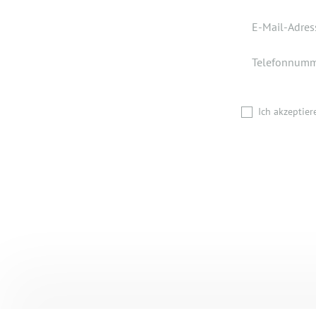
Pflichtfeld
E-Mail-Adres
Wohnort
Telefonnum
Ich akzeptie
Ich akzeptie
BEWERBUN
Zurück
Zurück