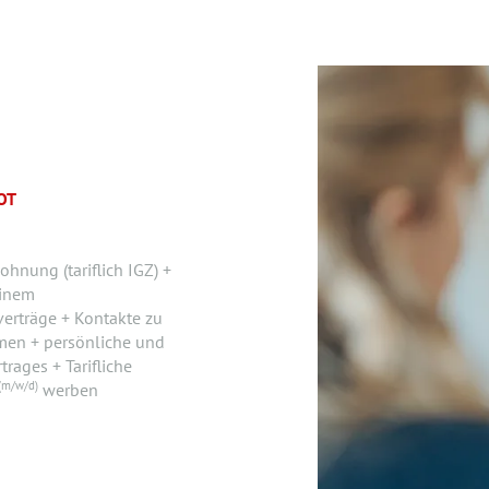
OT
hnung (tariflich IGZ) +
einem
verträge + Kontakte zu
men + persönliche und
rages + Tarifliche
(m/w/d)
werben