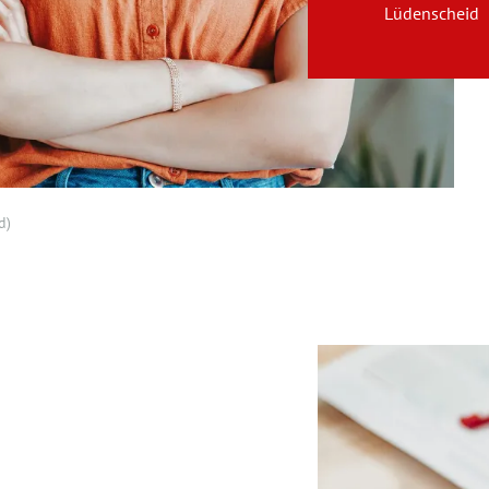
Lüdenscheid
d)