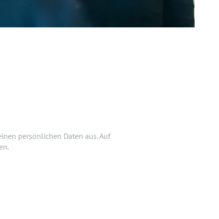
ÖGLICH.
htest Deiner Bewerbung doch noch
einen persönlichen Daten aus. Auf
 hochladen.
en.