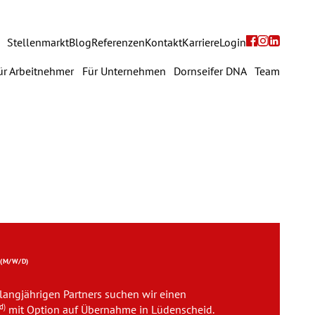
Navigation
Stellenmarkt
Blog
Referenzen
Kontakt
Karriere
Login
überspringen
avigation
ür Arbeitnehmer
Für Unternehmen
Dornseifer DNA
Team
berspringen
Für Arbeitnehmer
Für Unternehmen
Dornseifer DNA
Referenzen
Stellenmarkt
R
(M/W/D)
 langjährigen Partners suchen wir einen
Blog
d)
mit Option auf Übernahme in Lüdenscheid.