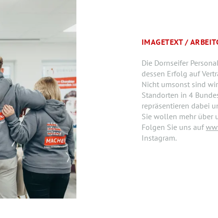
IMAGETEXT / ARBEI
Die Dornseifer Person
dessen Erfolg auf Ver
Nicht umsonst sind wir
Standorten in 4 Bundes
repräsentieren dabei u
Sie wollen mehr über 
Folgen Sie uns auf
www
Instagram.