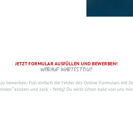
JETZT FORMULAR AUSFÜLLEN UND BEWERBEN!
BRAUCHEN WIR NOCH ...
SCHRITT.
 WIR FREUEN UNS AUF DICH UND MELDEN UNS SCHNELLSTM
WORAUF WARTEST DU?
raten, ab wann Du bereit bist, den neuen Job anzutreten. Du möc
h zu bewerben: Füll einfach die Felder des Online-Formulars mit D
nslauf oder ein anderes Dokument hinzufügen? Hier kannst Du es
enden“ klicken und zack – fertig! Du wirst schon bald von uns hör
m