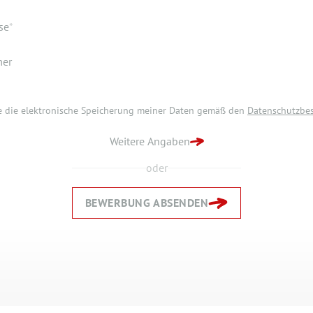
se
*
mer
re die elektronische Speicherung meiner Daten gemäß den
Datenschutzbe
re die elektronische Speicherung meiner Daten gemäß den
Datenschutzbe
ZURÜCK ZUR STARTSEITE
G ABSENDEN
Weitere Angaben
oder
BEWERBUNG ABSENDEN