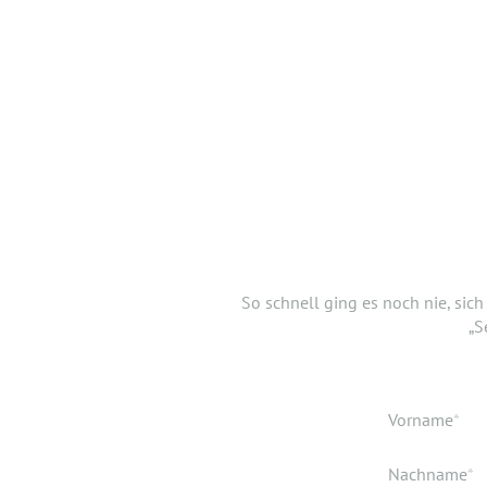
DANKE,
Jetzt musst du uns nur noch ver
So schnell ging es noch nie, sic
einen Lebe
„S
Verfügbar ab
Pflichtfeld
Vorname
*
Geburtsdatu
Dokumente
Pflichtfeld
Nachname
*
Geburtsort