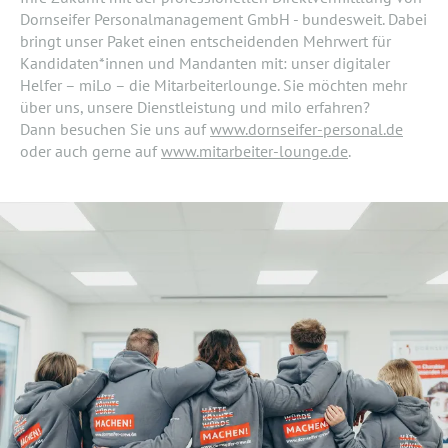
Dornseifer Personalmanagement GmbH - bundesweit. Dabei
bringt unser Paket einen entscheidenden Mehrwert für
Kandidaten*innen und Mandanten mit: unser digitaler
Helfer – miLo – die Mitarbeiterlounge. Sie möchten mehr
über uns, unsere Dienstleistung und milo erfahren?
Dann besuchen Sie uns auf
www.dornseifer-personal.de
oder auch gerne auf
www.mitarbeiter-lounge.de
.