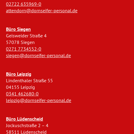
02722 635969-0
attendorn@dornseifer-personal.de
Büro Siegen
Geisweider Straße 4
57078 Siegen
0271 7734552-0
siegen@dornseifer-personal.de
Büro Leipzig
Lindenthaler Straße 55
04155 Leipzig
0341 462680-0
leipzig@dornseifer-personal.de
Büro Lüdenscheid
Jockuschstraße 2 – 4
58511 Lüdenscheid