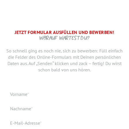
JETZT FORMULAR AUSFÜLLEN UND BEWERBEN!
BRAUCHEN WIR NOCH ...
SCHRITT.
DANKE, WIR FREUEN UNS AUF DICH UND MELDEN UNS
WORAUF WARTEST DU?
SCHNELLSTMÖGLICH.
Jetzt musst du uns nur noch verraten, ab wann Du bereit
So schnell ging es noch nie, sich zu bewerben: Füll einfach
bist, den neuen Job anzutreten. Du möchtest Deiner
die Felder des Online-Formulars mit Deinen persönlichen
Bewerbung doch noch einen Lebenslauf oder ein anderes
Daten aus. Auf „Senden“ klicken und zack – fertig! Du wirst
Dokument hinzufügen? Hier kannst Du es hochladen.
schon bald von uns hören.
Geburtsdatum
Verfügbar ab
Pflichtfeld
Vorname
*
Geburtsort
Dokumente
Pflichtfeld
Nachname
*
Wohnort
Pflichtfeld
E-Mail-Adresse
*