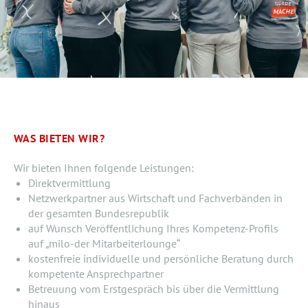
WAS BIETEN WIR?
Wir bieten Ihnen folgende Leistungen:
Direktvermittlung
Netzwerkpartner aus Wirtschaft und Fachverbänden in
der gesamten Bundesrepublik
auf Wunsch Veröffentlichung Ihres Kompetenz-Profils
auf „milo-der Mitarbeiterlounge“
kostenfreie individuelle und persönliche Beratung durch
kompetente Ansprechpartner
Betreuung vom Erstgespräch bis über die Vermittlung
hinaus