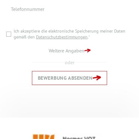
Telefonnummer
Ich akzeptiere die elektronische Speicherung meiner Daten
gemäß den
Datenschutzbestimmungen
.
*
Ich akzeptiere die elektronische Speicherung meiner Daten
ZURÜCK ZUR STARTSEITE
gemäß den
Datenschutzbestimmungen
.
*
BEWERBUNG ABSENDEN
Weitere Angaben
oder
BEWERBUNG ABSENDEN
Zurück
Zurück
Weiter