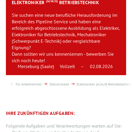
ELEKTRONIKER
(M/W/D)
BETRIEBSTECHNIK
Team
Sie suchen eine neue berufliche Herausforderung im
Kontakt
Bereich des Pipeline Service und haben eine
erfolgreich abgeschlossene Ausbildung als Elektriker,
Elektroniker für Betriebstechnik, Mechatroniker
Karriere
(Schwerpunkt E-Technik) oder vergleichbare
Eignung?
Login
Dann sollten wir uns kennenlernen - bewerben Sie
sich noch heute!
Merseburg (Saale)
Vollzeit
–
02.08.2026
Für Arbeitnehmer
Stellenmarkt
Elektroniker (m/w/d) Betriebstechnik
IHRE ZUKÜNFTIGEN AUFGABEN:
Folgende Aufgaben und Verantwortungen warten auf Sie: