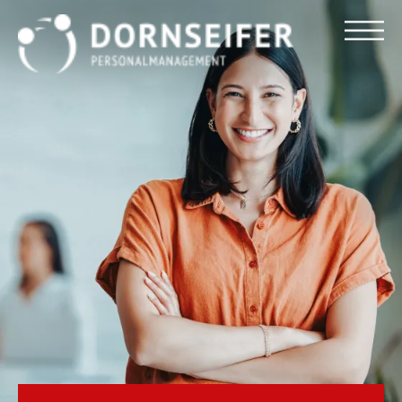
Für Arbeitnehmer
Für Unternehmen
Dornseifer DNA
Referenzen
Stellenmarkt
Blog