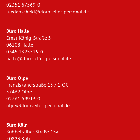
02351 67569-0
luedenscheid@dornseifer-personal.de
Büro Halle
Ernst-König-Straße 5
06108 Halle
0345 1325515-0
halle@dornseifer-personal.de
Büro Olpe
Franziskanerstraße 15 / 1. OG
57462 Olpe
02761 69913-0
olpe@dornseifer-personal.de
Büro Köln
Subbelrather Straße 15a
50823 Köln