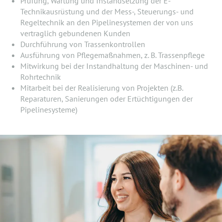
Prüfung, Wartung und Instandsetzung der E-
Technikausrüstung und der Mess-, Steuerungs- und
Regeltechnik an den Pipelinesystemen der von uns
vertraglich gebundenen Kunden
Durchführung von Trassenkontrollen
Ausführung von Pflegemaßnahmen, z. B. Trassenpflege
Mitwirkung bei der Instandhaltung der Maschinen- und
Rohrtechnik
Mitarbeit bei der Realisierung von Projekten (z.B.
Reparaturen, Sanierungen oder Ertüchtigungen der
Pipelinesysteme)