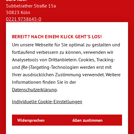
Subbelrather Straße 15a
50823 Köln
0221 9758645-0
koeln@dornseifer-personal.de
BEREIT? NACH EINEM KLICK GEHT’S LOS!
Büro Stendal
Um unsere Webseite für Sie optimal zu gestalten und
Westwall 18
fortlaufend verbessern zu können, verwen­den wir
39576 Stendal
Analysetools von Dritt­anbietern. Cookies, Tracking-
03931 520944-0
und (Re-)Targeting-Techno­logien werden erst mit
stendal@dornseifer-personal.de
Ihrer ausdrücklichen Zustimmung verwendet. Weitere
Informationen finden Sie in der
Datenschutzerklärung
.
Individuelle Cookie-Einstellungen
Navigation
Startseite
überspringen
Impressum
Datenschutzerklärung
Widersprechen
Allen zustimmen
Datenschutzeinstellungen