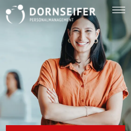
Für Arbeitnehmer
Für Unternehmen
Dornseifer DNA
Referenzen
Stellenmarkt
Blog