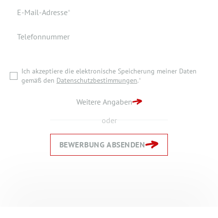
Wohnort
Pflichtfeld
E-Mail-Adresse
*
Telefonnummer
Ich akzeptiere die elektronische Speicherung meiner Daten
gemäß den
Datenschutzbestimmungen
.
*
Ich akzeptiere die elektronische Speicherung meiner Daten
ZURÜCK ZUR STARTSEITE
gemäß den
Datenschutzbestimmungen
.
*
BEWERBUNG ABSENDEN
Weitere Angaben
oder
BEWERBUNG ABSENDEN
Zurück
Zurück
Weiter