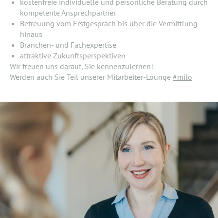
kostenfreie individuelle und persönliche Beratung durch
kompetente Ansprechpartner
Betreuung vom Erstgespräch bis über die Vermittlung
hinaus
Branchen- und Fachexpertise
attraktive Zukunftsperspektiven
Wir freuen uns darauf, Sie kennenzulernen!
Werden auch Sie Teil unserer Mitarbeiter-Lounge
#milo