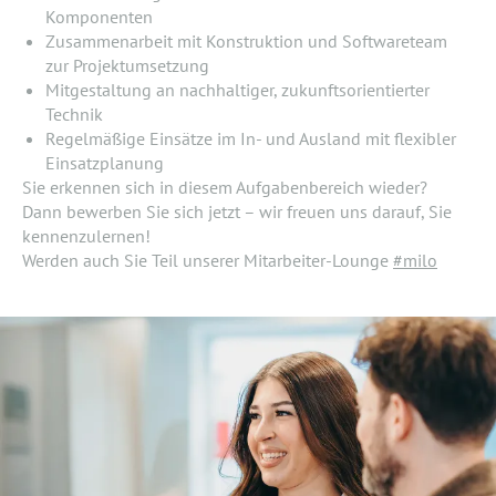
Komponenten
Zusammenarbeit mit Konstruktion und Softwareteam
zur Projektumsetzung
Mitgestaltung an nachhaltiger, zukunftsorientierter
Technik
Regelmäßige Einsätze im In- und Ausland mit flexibler
Einsatzplanung
Sie erkennen sich in diesem Aufgabenbereich wieder?
Dann bewerben Sie sich jetzt – wir freuen uns darauf, Sie
kennenzulernen!
Werden auch Sie Teil unserer Mitarbeiter-Lounge
#milo