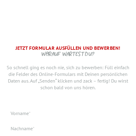
JETZT FORMULAR AUSFÜLLEN UND BEWERBEN!
BRAUCHEN WIR NOCH ...
SCHRITT.
DANKE, WIR FREUEN UNS AUF DICH UND MELDEN UNS
WORAUF WARTEST DU?
SCHNELLSTMÖGLICH.
Jetzt musst du uns nur noch verraten, ab wann Du bereit
So schnell ging es noch nie, sich zu bewerben: Füll einfach
bist, den neuen Job anzutreten. Du möchtest Deiner
die Felder des Online-Formulars mit Deinen persönlichen
Bewerbung doch noch einen Lebenslauf oder ein anderes
Daten aus. Auf „Senden“ klicken und zack – fertig! Du wirst
Dokument hinzufügen? Hier kannst Du es hochladen.
schon bald von uns hören.
Geburtsdatum
Verfügbar ab
Pflichtfeld
Vorname
*
Geburtsort
Dokumente
Pflichtfeld
Nachname
*