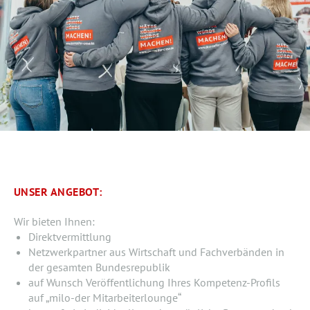
UNSER ANGEBOT:
Wir bieten Ihnen:
Direktvermittlung
Netzwerkpartner aus Wirtschaft und Fachverbänden in
der gesamten Bundesrepublik
auf Wunsch Veröffentlichung Ihres Kompetenz-Profils
auf „milo-der Mitarbeiterlounge“