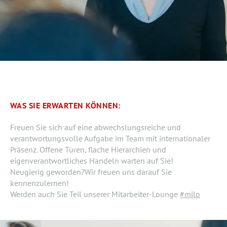
WAS SIE ERWARTEN KÖNNEN:
Freuen Sie sich auf eine abwechslungsreiche und
verantwortungsvolle Aufgabe im Team mit internationaler
Präsenz. Offene Türen, flache Hierarchien und
eigenverantwortliches Handeln warten auf Sie!
Neugierig geworden?Wir freuen uns darauf Sie
kennenzulernen!
Werden auch Sie Teil unserer Mitarbeiter-Lounge
#milo