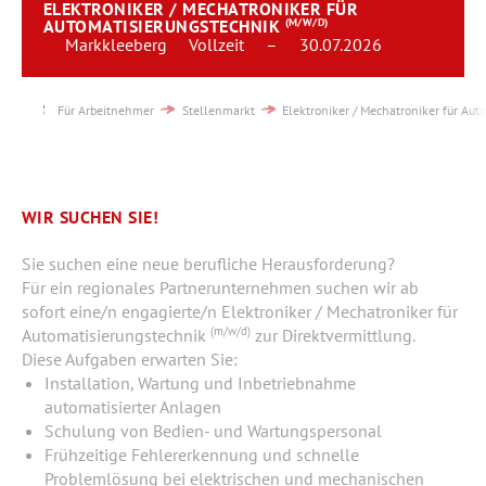
ELEKTRONIKER / MECHATRONIKER FÜR
Team
AUTOMATISIERUNGSTECHNIK
(M/W/D)
Markkleeberg
Vollzeit
–
30.07.2026
Kontakt
Für Arbeitnehmer
Stellenmarkt
Elektroniker / Mechatroniker für Aut
Karriere
Login
WIR SUCHEN SIE!
Sie suchen eine neue berufliche Herausforderung?
Für ein regionales Partnerunternehmen suchen wir ab
sofort eine/n engagierte/n Elektroniker / Mechatroniker für
(m/w/d)
Automatisierungstechnik
zur Direktvermittlung.
Diese Aufgaben erwarten Sie:
Installation, Wartung und Inbetriebnahme
automatisierter Anlagen
Schulung von Bedien- und Wartungspersonal
Frühzeitige Fehlererkennung und schnelle
Problemlösung bei elektrischen und mechanischen