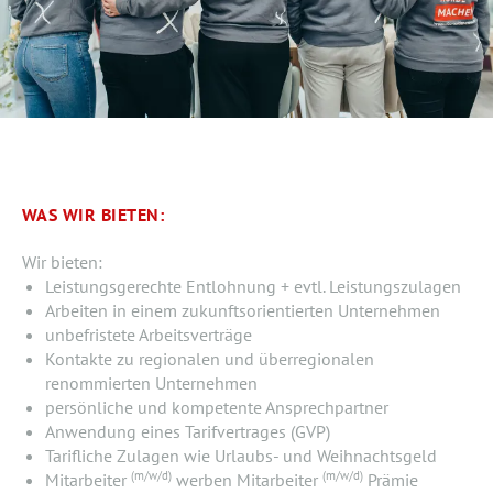
WAS WIR BIETEN:
Wir bieten:
Leistungsgerechte Entlohnung + evtl. Leistungszulagen
Arbeiten in einem zukunftsorientierten Unternehmen
unbefristete Arbeitsverträge
Kontakte zu regionalen und überregionalen
renommierten Unternehmen
persönliche und kompetente Ansprechpartner
Anwendung eines Tarifvertrages (GVP)
Tarifliche Zulagen wie Urlaubs- und Weihnachtsgeld
(m/w/d)
(m/w/d)
Mitarbeiter
werben Mitarbeiter
Prämie