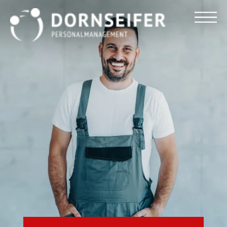
Für Arbeitnehmer
Für Unternehmen
Dornseifer DNA
Referenzen
Stellenmarkt
Blog