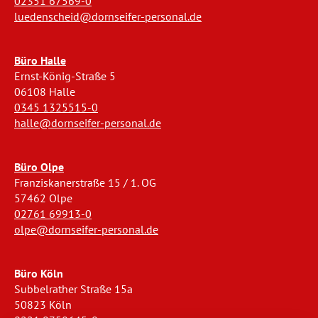
02351 67569-0
luedenscheid@dornseifer-personal.de
Büro Halle
Ernst-König-Straße 5
06108 Halle
0345 1325515-0
halle@dornseifer-personal.de
Büro Olpe
Franziskanerstraße 15 / 1. OG
57462 Olpe
02761 69913-0
olpe@dornseifer-personal.de
Büro Köln
Subbelrather Straße 15a
50823 Köln