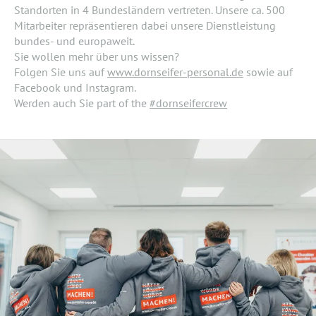
Standorten in 4 Bundesländern vertreten. Unsere ca. 500
Mitarbeiter repräsentieren dabei unsere Dienstleistung
bundes- und europaweit.
Sie wollen mehr über uns wissen?
Folgen Sie uns auf
www.dornseifer-personal.de
sowie auf
Facebook und Instagram.
Werden auch Sie part of the
#dornseifercrew