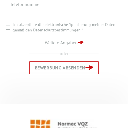
Telefonnummer
Ich akzeptiere die elektronische Speicherung meiner Daten
gemäß den
Datenschutzbestimmungen
.
*
Ich akzeptiere die elektronische Speicherung meiner Daten
ZURÜCK ZUR STARTSEITE
gemäß den
Datenschutzbestimmungen
.
*
BEWERBUNG ABSENDEN
Weitere Angaben
oder
BEWERBUNG ABSENDEN
Zurück
Zurück
Weiter