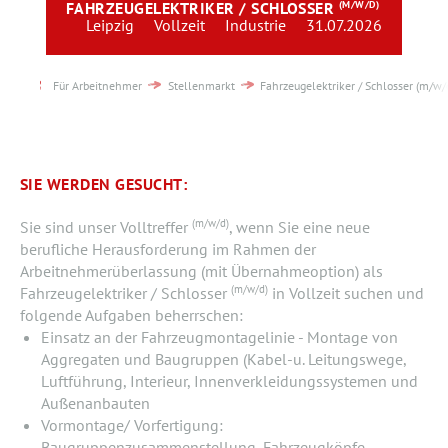
FAHRZEUGELEKTRIKER / SCHLOSSER
(M/W/D)
Team
Leipzig
Vollzeit
Industrie
31.07.2026
Kontakt
Für Arbeitnehmer
Stellenmarkt
Fahrzeugelektriker / Schlosser (m/w/
Karriere
Login
SIE WERDEN GESUCHT:
(m/w/d)
Sie sind unser Volltreffer
, wenn Sie eine neue
berufliche Herausforderung im Rahmen der
Arbeitnehmerüberlassung (mit Übernahmeoption) als
(m/w/d)
Fahrzeugelektriker / Schlosser
in Vollzeit suchen und
folgende Aufgaben beherrschen:
Einsatz an der Fahrzeugmontagelinie - Montage von
Aggregaten und Baugruppen (Kabel-u. Leitungswege,
Luftführung, Interieur, Innenverkleidungssystemen und
Außenanbauten
Vormontage/ Vorfertigung:
Baugruppenzusammenstellung, Fahrzeugköpfe,