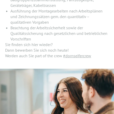
Geräteträger, Kabeltrassen
Ausführung der Montagearbeiten nach Arbeitsplänen
und Zeichnungssätzen gem. den quantitativ –
qualitativen Vorgaben
Beachtung der Arbeitssicherheit sowie der
Qualitätssicherung nach gesetzlichen und betrieblichen
Vorschriften
Sie finden sich hier wieder?
Dann bewerben Sie sich noch heute!
Werden auch Sie part of the crew
#dornseifercrew