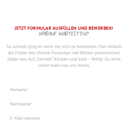
JETZT FORMULAR AUSFÜLLEN UND BEWERBEN!
BRAUCHEN WIR NOCH ...
SCHRITT.
DANKE, WIR FREUEN UNS AUF DICH UND MELDEN UNS
WORAUF WARTEST DU?
SCHNELLSTMÖGLICH.
Jetzt musst du uns nur noch verraten, ab wann Du bereit
So schnell ging es noch nie, sich zu bewerben: Füll einfach
bist, den neuen Job anzutreten. Du möchtest Deiner
die Felder des Online-Formulars mit Deinen persönlichen
Bewerbung doch noch einen Lebenslauf oder ein anderes
Daten aus. Auf „Senden“ klicken und zack – fertig! Du wirst
Dokument hinzufügen? Hier kannst Du es hochladen.
schon bald von uns hören.
Geburtsdatum
Verfügbar ab
Pflichtfeld
Vorname
*
Geburtsort
Dokumente
Pflichtfeld
Nachname
*
Wohnort
Pflichtfeld
E-Mail-Adresse
*