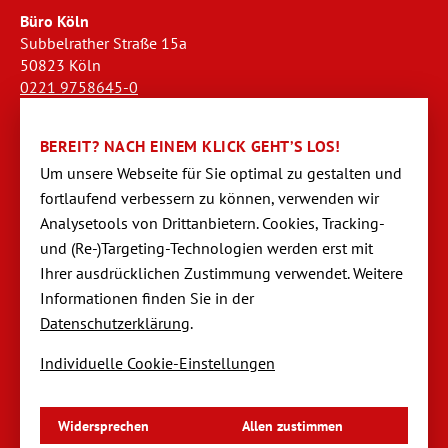
Büro Köln
Subbelrather Straße 15a
50823 Köln
0221 9758645-0
koeln@dornseifer-personal.de
BEREIT? NACH EINEM KLICK GEHT’S LOS!
Büro Stendal
Um unsere Webseite für Sie optimal zu gestalten und
Westwall 18
fortlaufend verbessern zu können, verwen­den wir
39576 Stendal
Analysetools von Dritt­anbietern. Cookies, Tracking-
03931 520944-0
und (Re-)Targeting-Techno­logien werden erst mit
stendal@dornseifer-personal.de
Ihrer ausdrücklichen Zustimmung verwendet. Weitere
Informationen finden Sie in der
Datenschutzerklärung
.
Individuelle Cookie-Einstellungen
Navigation
Startseite
überspringen
Impressum
Datenschutzerklärung
Widersprechen
Allen zustimmen
Datenschutzeinstellungen