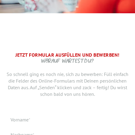
JETZT FORMULAR AUSFÜLLEN UND BEWERBEN!
BRAUCHEN WIR NOCH ...
SCHRITT.
DANKE, WIR FREUEN UNS AUF DICH UND MELDEN UNS
WORAUF WARTEST DU?
SCHNELLSTMÖGLICH.
Jetzt musst du uns nur noch verraten, ab wann Du bereit
So schnell ging es noch nie, sich zu bewerben: Füll einfach
bist, den neuen Job anzutreten. Du möchtest Deiner
die Felder des Online-Formulars mit Deinen persönlichen
Bewerbung doch noch einen Lebenslauf oder ein anderes
Daten aus. Auf „Senden“ klicken und zack – fertig! Du wirst
Dokument hinzufügen? Hier kannst Du es hochladen.
schon bald von uns hören.
Geburtsdatum
Verfügbar ab
Pflichtfeld
Vorname
*
Geburtsort
Dokumente
Pflichtfeld
Nachname
*