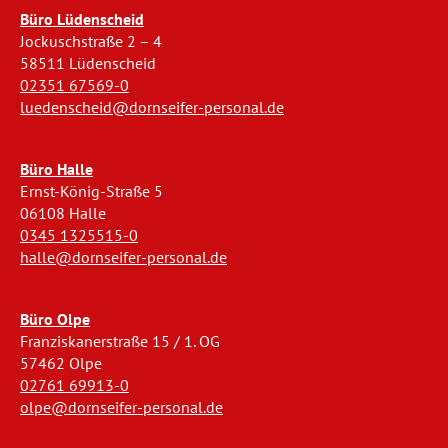
Büro Lüdenscheid
Jockuschstraße 2 – 4
58511 Lüdenscheid
02351 67569-0
luedenscheid@dornseifer-personal.de
Büro Halle
Ernst-König-Straße 5
06108 Halle
0345 1325515-0
halle@dornseifer-personal.de
Büro Olpe
Franziskanerstraße 15 / 1. OG
57462 Olpe
02761 69913-0
olpe@dornseifer-personal.de