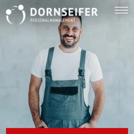
Für Arbeitnehmer
Für Unternehmen
Dornseifer DNA
Referenzen
Stellenmarkt
Blog