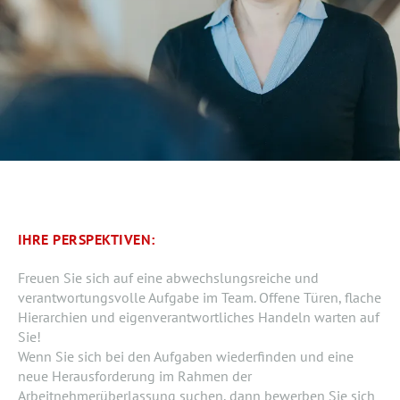
IHRE PERSPEKTIVEN:
Freuen Sie sich auf eine abwechslungsreiche und
verantwortungsvolle Aufgabe im Team. Offene Türen, flache
Hierarchien und eigenverantwortliches Handeln warten auf
Sie!
Wenn Sie sich bei den Aufgaben wiederfinden und eine
neue Herausforderung im Rahmen der
Arbeitnehmerüberlassung suchen, dann bewerben Sie sich