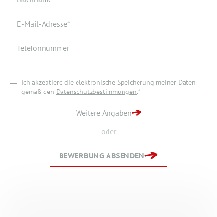
Wohnort
Pflichtfeld
E-Mail-Adresse
*
Telefonnummer
Ich akzeptiere die elektronische Speicherung meiner Daten
gemäß den
Datenschutzbestimmungen
.
*
Ich akzeptiere die elektronische Speicherung meiner Daten
ZURÜCK ZUR STARTSEITE
gemäß den
Datenschutzbestimmungen
.
*
BEWERBUNG ABSENDEN
Weitere Angaben
oder
BEWERBUNG ABSENDEN
Zurück
Zurück
Weiter