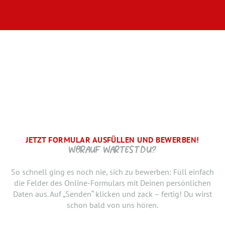
JETZT FORMULAR AUSFÜLLEN UND BEWERBEN!
BRAUCHEN WIR NOCH ...
SCHRITT.
DANKE, WIR FREUEN UNS AUF DICH UND MELDEN UNS
WORAUF WARTEST DU?
SCHNELLSTMÖGLICH.
Jetzt musst du uns nur noch verraten, ab wann Du bereit
So schnell ging es noch nie, sich zu bewerben: Füll einfach
bist, den neuen Job anzutreten. Du möchtest Deiner
die Felder des Online-Formulars mit Deinen persönlichen
Bewerbung doch noch einen Lebenslauf oder ein anderes
Daten aus. Auf „Senden“ klicken und zack – fertig! Du wirst
Dokument hinzufügen? Hier kannst Du es hochladen.
schon bald von uns hören.