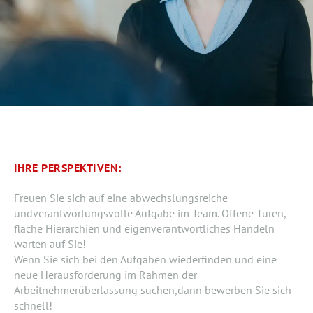
IHRE PERSPEKTIVEN:
Freuen Sie sich auf eine abwechslungsreiche
undverantwortungsvolle Aufgabe im Team. Offene Türen,
flache Hierarchien und eigenverantwortliches Handeln
warten auf Sie!
Wenn Sie sich bei den Aufgaben wiederfinden und eine
neue Herausforderung im Rahmen der
Arbeitnehmerüberlassung suchen,dann bewerben Sie sich
schnell!