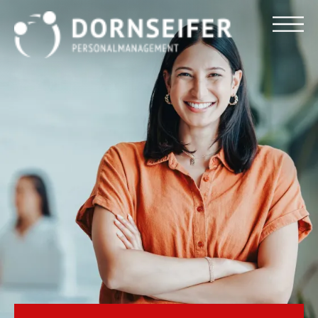
Für Arbeitnehmer
Für Unternehmen
Dornseifer DNA
Referenzen
Stellenmarkt
Blog