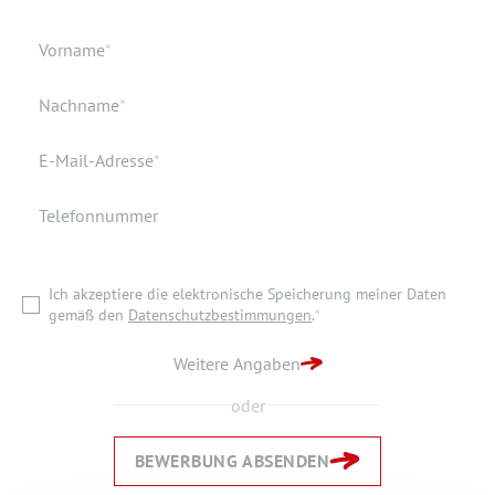
Geburtsdatum
Verfügbar ab
Pflichtfeld
Vorname
*
Geburtsort
Dokumente
Pflichtfeld
Nachname
*
Wohnort
Pflichtfeld
E-Mail-Adresse
*
Telefonnummer
Ich akzeptiere die elektronische Speicherung meiner Daten
gemäß den
Datenschutzbestimmungen
.
*
Ich akzeptiere die elektronische Speicherung meiner Daten
ZURÜCK ZUR STARTSEITE
gemäß den
Datenschutzbestimmungen
.
*
BEWERBUNG ABSENDEN
Weitere Angaben
oder
BEWERBUNG ABSENDEN
Zurück
Zurück
Weiter