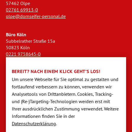
57462 Olpe
02761 69913-0
olpe@dornseifer-personal.de
Büro Köln
Subbelrather Straße 15a
50823 Köln
0221 9758645-0
koeln@dornseifer-personal.de
BEREIT? NACH EINEM KLICK GEHT’S LOS!
Büro Stendal
Um unsere Webseite für Sie optimal zu gestalten und
Westwall 18
fortlaufend verbessern zu können, verwen­den wir
39576 Stendal
Analysetools von Dritt­anbietern. Cookies, Tracking-
03931 520944-0
und (Re-)Targeting-Techno­logien werden erst mit
stendal@dornseifer-personal.de
Ihrer ausdrücklichen Zustimmung verwendet. Weitere
Informationen finden Sie in der
Datenschutzerklärung
.