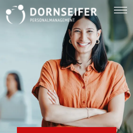
Für Arbeitnehmer
Für Unternehmen
Dornseifer DNA
Referenzen
Stellenmarkt
Blog