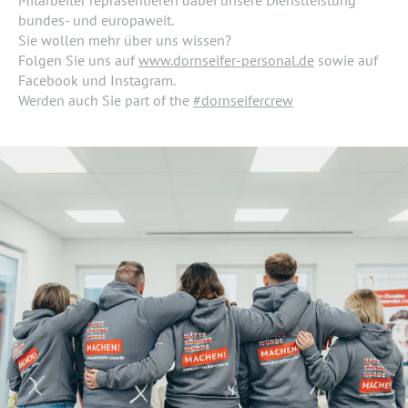
bundes- und europaweit.
Sie wollen mehr über uns wissen?
Folgen Sie uns auf
www.dornseifer-personal.de
sowie auf
Facebook und Instagram.
Werden auch Sie part of the
#dornseifercrew