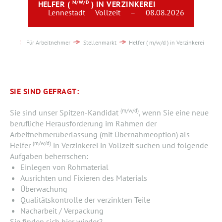
HELFER (
M/W/D
) IN VERZINKEREI
Team
Lennestadt
Vollzeit
–
08.08.2026
Kontakt
Für Arbeitnehmer
Stellenmarkt
Helfer ( m/w/d ) in Verzinkerei
Karriere
Login
SIE SIND GEFRAGT:
(m/w/d)
Sie sind unser Spitzen-Kandidat
, wenn Sie eine neue
berufliche Herausforderung im Rahmen der
Arbeitnehmerüberlassung (mit Übernahmeoption) als
(m/w/d)
Helfer
in Verzinkerei in Vollzeit suchen und folgende
Aufgaben beherrschen:
Einlegen von Rohmaterial
Ausrichten und Fixieren des Materials
Überwachung
Qualitätskontrolle der verzinkten Teile
Nacharbeit / Verpackung
Sie finden sich hier wieder?