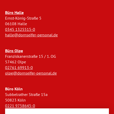
Büro Halle
Ernst-König-Straße 5
06108 Halle
0345 1325515-0
halle@dornseifer-personal.de
Büro Olpe
Franziskanerstraße 15 / 1. OG
57462 Olpe
02761 69913-0
olpe@dornseifer-personal.de
Büro Köln
Subbelrather Straße 15a
50823 Köln
0221 9758645-0
koeln@dornseifer-personal.de