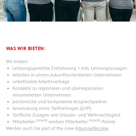
WAS WIR BIETEN:
Wir bieten:
Leistungsgerechte Entlohnung + evtl. Leistungszulagen
Arbeiten in einem zukunftsorientierten Unternehmen
unbefristete Arbeitsverträge
Kontakte zu regionalen und überregionalen
renommierten Unternehmen
persönliche und kompetente Ansprechpartner
Anwendung eines Tarifvertrages (GVP)
Tarifliche Zulagen wie Urlaubs- und Weihnachtsgeld
(m/w/d)
(m/w/d)
Mitarbeiter
werben Mitarbeiter
Prämie
Werden auch Sie part of the crew
#dornseifercrew