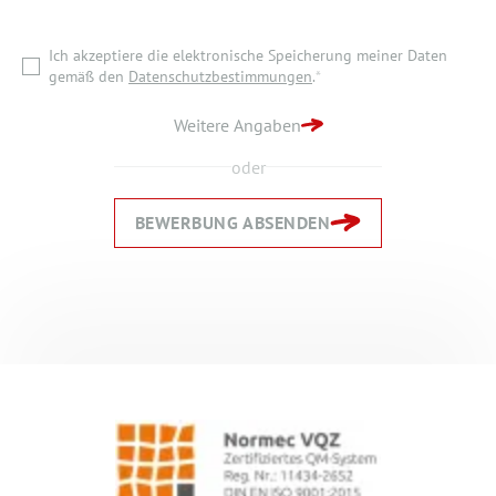
gemäß den
Datenschutzbestimmungen
.
*
Ich akzeptiere die elektronische Speicherung meiner Daten
ZURÜCK ZUR STARTSEITE
gemäß den
Datenschutzbestimmungen
.
*
BEWERBUNG ABSENDEN
Weitere Angaben
oder
BEWERBUNG ABSENDEN
Zurück
Zurück
Weiter