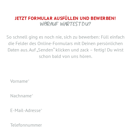
JETZT FORMULAR AUSFÜLLEN UND BEWERBEN!
BRAUCHEN WIR NOCH ...
SCHRITT.
DANKE, WIR FREUEN UNS AUF DICH UND MELDEN UNS
WORAUF WARTEST DU?
SCHNELLSTMÖGLICH.
Jetzt musst du uns nur noch verraten, ab wann Du bereit
So schnell ging es noch nie, sich zu bewerben: Füll einfach
bist, den neuen Job anzutreten. Du möchtest Deiner
die Felder des Online-Formulars mit Deinen persönlichen
Bewerbung doch noch einen Lebenslauf oder ein anderes
Daten aus. Auf „Senden“ klicken und zack – fertig! Du wirst
Dokument hinzufügen? Hier kannst Du es hochladen.
schon bald von uns hören.
Geburtsdatum
Verfügbar ab
Pflichtfeld
Vorname
*
Geburtsort
Dokumente
Pflichtfeld
Nachname
*
Wohnort
Pflichtfeld
E-Mail-Adresse
*
Telefonnummer
Ich akzeptiere die elektronische Speicherung meiner Daten