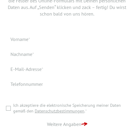
die Felder des Online-Formulars mit Deinen persönlichen
Bewerbung doch noch einen Lebenslauf oder ein anderes
Daten aus. Auf „Senden“ klicken und zack – fertig! Du wirst
Dokument hinzufügen? Hier kannst Du es hochladen.
schon bald von uns hören.
Geburtsdatum
Verfügbar ab
Pflichtfeld
Vorname
*
Geburtsort
Dokumente
Pflichtfeld
Nachname
*
Wohnort
Pflichtfeld
E-Mail-Adresse
*
Telefonnummer
Ich akzeptiere die elektronische Speicherung meiner Daten
gemäß den
Datenschutzbestimmungen
.
*
Ich akzeptiere die elektronische Speicherung meiner Daten
ZURÜCK ZUR STARTSEITE
gemäß den
Datenschutzbestimmungen
.
*
BEWERBUNG ABSENDEN
Weitere Angaben