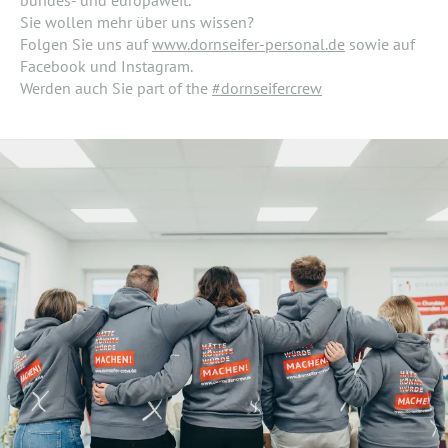
Sie wollen mehr über uns wissen?
Folgen Sie uns auf
www.dornseifer-personal.de
sowie auf
Facebook und Instagram.
Werden auch Sie part of the
#dornseifercrew