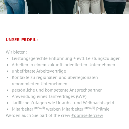
UNSER PROFIL:
Wir bieten:
Leistungsgerechte Entlohnung + evtl. Leistungszulagen
Arbeiten in einem zukunftsorientierten Unternehmen
unbefristete Arbeitsverträge
Kontakte zu regionalen und überregionalen
renommierten Unternehmen
persönliche und kompetente Ansprechpartner
Anwendung eines Tarifvertrages (GVP)
Tarifliche Zulagen wie Urlaubs- und Weihnachtsgeld
(m/w/d)
(m/w/d)
Mitarbeiter
werben Mitarbeiter
Prämie
Werden auch Sie part of the crew
#dornseifercrew