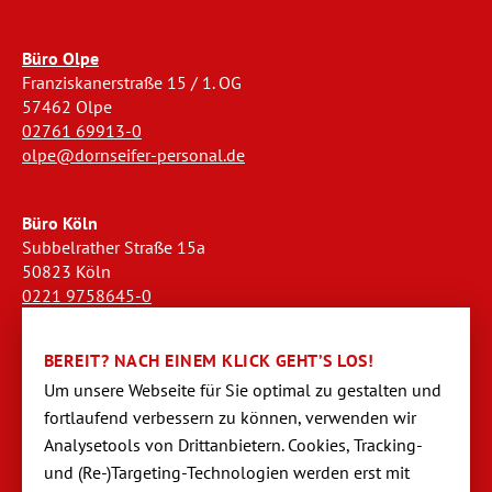
Büro Olpe
Franziskanerstraße 15 / 1. OG
57462 Olpe
02761 69913-0
olpe@dornseifer-personal.de
Büro Köln
Subbelrather Straße 15a
50823 Köln
0221 9758645-0
koeln@dornseifer-personal.de
BEREIT? NACH EINEM KLICK GEHT’S LOS!
Büro Stendal
Um unsere Webseite für Sie optimal zu gestalten und
Westwall 18
fortlaufend verbessern zu können, verwen­den wir
39576 Stendal
Analysetools von Dritt­anbietern. Cookies, Tracking-
03931 520944-0
und (Re-)Targeting-Techno­logien werden erst mit
stendal@dornseifer-personal.de