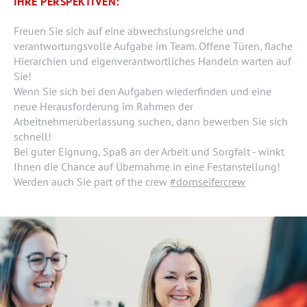
IHRE PERSPEKTIVEN:
Freuen Sie sich auf eine abwechslungsreiche und
verantwortungsvolle Aufgabe im Team. Offene Türen, flache
Hierarchien und eigenverantwortliches Handeln warten auf
Sie!
Wenn Sie sich bei den Aufgaben wiederfinden und eine
neue Herausforderung im Rahmen der
Arbeitnehmerüberlassung suchen, dann bewerben Sie sich
schnell!
Bei guter Eignung, Spaß an der Arbeit und Sorgfalt - winkt
Ihnen die Chance auf Übernahme in eine Festanstellung!
Werden auch Sie part of the crew
#dornseifercrew