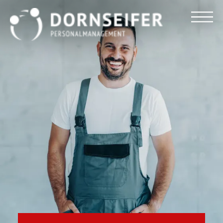
Für Arbeitnehmer
Für Unternehmen
Dornseifer DNA
Referenzen
Stellenmarkt
Blog