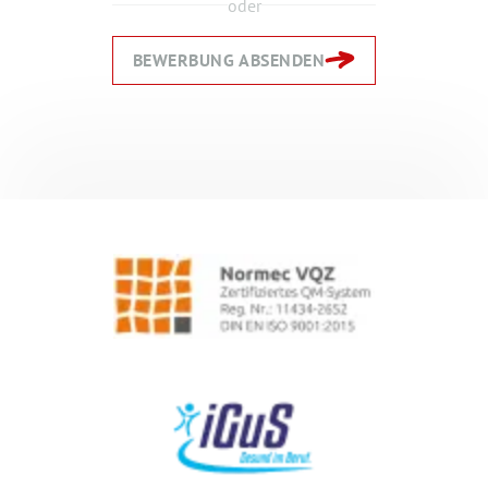
oder
BEWERBUNG ABSENDEN
Zurück
Zurück
Weiter