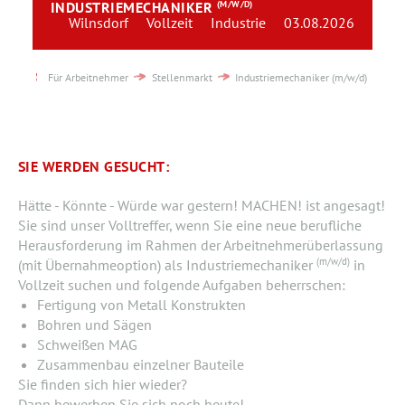
INDUSTRIEMECHANIKER
(M/W/D)
Team
Wilnsdorf
Vollzeit
Industrie
03.08.2026
Kontakt
Für Arbeitnehmer
Stellenmarkt
Industriemechaniker (m/w/d)
Karriere
Login
SIE WERDEN GESUCHT:
Hätte - Könnte - Würde war gestern! MACHEN! ist angesagt!
Sie sind unser Volltreffer, wenn Sie eine neue berufliche
Herausforderung im Rahmen der Arbeitnehmerüberlassung
(m/w/d)
(mit Übernahmeoption) als Industriemechaniker
in
Vollzeit suchen und folgende Aufgaben beherrschen:
Fertigung von Metall Konstrukten
Bohren und Sägen
Schweißen MAG
Zusammenbau einzelner Bauteile
Sie finden sich hier wieder?
Dann bewerben Sie sich noch heute!