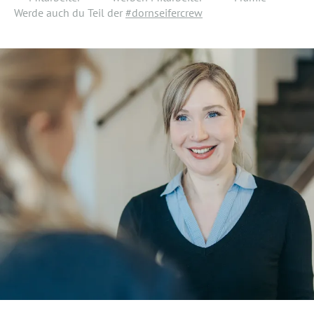
Werde auch du Teil der
#dornseifercrew