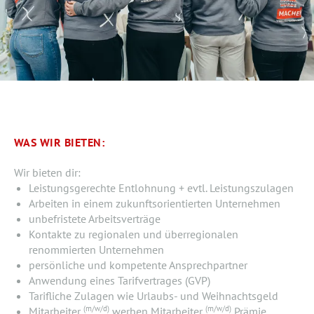
WAS WIR BIETEN:
Wir bieten dir:
Leistungsgerechte Entlohnung + evtl. Leistungszulagen
Arbeiten in einem zukunftsorientierten Unternehmen
unbefristete Arbeitsverträge
Kontakte zu regionalen und überregionalen
renommierten Unternehmen
persönliche und kompetente Ansprechpartner
Anwendung eines Tarifvertrages (GVP)
Tarifliche Zulagen wie Urlaubs- und Weihnachtsgeld
(m/w/d)
(m/w/d)
Mitarbeiter
werben Mitarbeiter
Prämie