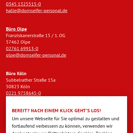
0345 1325515-0
halle@dornseifer-personal.de
Büro Olpe
Franziskanerstraße 15 / 1. OG
57462 Olpe
02761 69913-0
olpe@dornseifer-personal.de
Büro Köln
Subbelrather Straße 15a
50823 Köln
0221 9758645-0
koeln@dornseifer-personal.de
BEREIT? NACH EINEM KLICK GEHT’S LOS!
Büro Stendal
Um unsere Webseite für Sie optimal zu gestalten und
Westwall 18
fortlaufend verbessern zu können, verwen­den wir
39576 Stendal