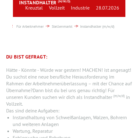
INSTANDHALTER
(M/W/D)
Team
Kreuztal
Vollzeit
Industrie
28.07.2026
Kontakt
Für Arbeitnehmer
Stellenmarkt
Instandhalter (m/w/d)
Karriere
Login
DU BIST GEFRAGT:
Hätte - Könnte - Würde war gestern! MACHEN! ist angesagt!
Du suchst eine neue berufliche Herausforderung im
Rahmen der Arbeitnehmerüberlassung – mit der Chance auf
Übernahme?Dann bist du bei uns genau richtig! Für
(m/w/d)
unseren Kunden suchen wir dich als Instandhalter
in
Vollzeit.
Das sind deine Aufgaben:
Instandhaltung von Schweißanlagen, Walzen, Bohrern
und weiteren Anlagen
Wartung, Reparatur
Fehlersuche und Behebung