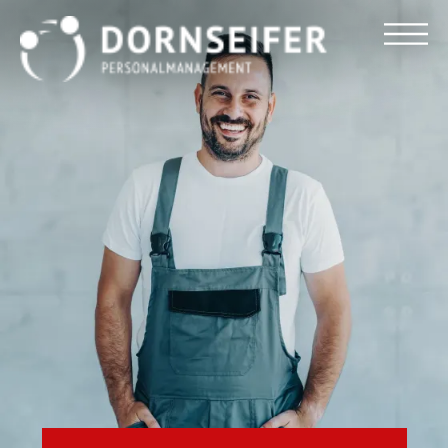
Für Arbeitnehmer
Für Unternehmen
Dornseifer DNA
Referenzen
Stellenmarkt
Blog