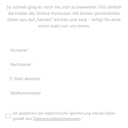
Jetzt musst du uns nur noch verraten, ab wann Du bereit
So schnell ging es noch nie, sich zu bewerben: Füll einfach
bist, den neuen Job anzutreten. Du möchtest Deiner
die Felder des Online-Formulars mit Deinen persönlichen
Bewerbung doch noch einen Lebenslauf oder ein anderes
Daten aus. Auf „Senden“ klicken und zack – fertig! Du wirst
Dokument hinzufügen? Hier kannst Du es hochladen.
schon bald von uns hören.
Geburtsdatum
Verfügbar ab
Pflichtfeld
Vorname
*
Geburtsort
Dokumente
Pflichtfeld
Nachname
*
Wohnort
Pflichtfeld
E-Mail-Adresse
*
Telefonnummer
Ich akzeptiere die elektronische Speicherung meiner Daten
gemäß den
Datenschutzbestimmungen
.
*
Ich akzeptiere die elektronische Speicherung meiner Daten
ZURÜCK ZUR STARTSEITE
gemäß den
Datenschutzbestimmungen
.
*
BEWERBUNG ABSENDEN