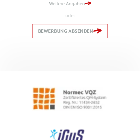
Weitere Angaben
oder
BEWERBUNG ABSENDEN
Zurück
Zurück
Weiter