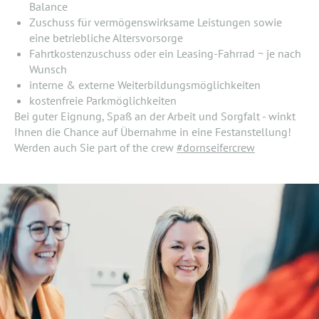
Balance
Zuschuss für vermögenswirksame Leistungen sowie
eine betriebliche Altersvorsorge
Fahrtkostenzuschuss oder ein Leasing-Fahrrad ~ je nach
Wunsch
interne & externe Weiterbildungsmöglichkeiten
kostenfreie Parkmöglichkeiten
Bei guter Eignung, Spaß an der Arbeit und Sorgfalt - winkt
Ihnen die Chance auf Übernahme in eine Festanstellung!
Werden auch Sie part of the crew
#dornseifercrew