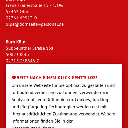
Franziskanerstraße 15 / 1. OG
57462 Olpe
02761 69913-0
olpe@dornseifer-personal.de
Büro Köln
Subbelrather Straße 15a
50823 Köln
0221 9758645-0
koeln@dornseifer-personal.de
BEREIT? NACH EINEM KLICK GEHT’S LOS!
Büro Stendal
Um unsere Webseite für Sie optimal zu gestalten und
Westwall 18
fortlaufend verbessern zu können, verwen­den wir
39576 Stendal
Analysetools von Dritt­anbietern. Cookies, Tracking-
03931 520944-0
und (Re-)Targeting-Techno­logien werden erst mit
stendal@dornseifer-personal.de
Ihrer ausdrücklichen Zustimmung verwendet. Weitere
Informationen finden Sie in der
Datenschutzerklärung
.