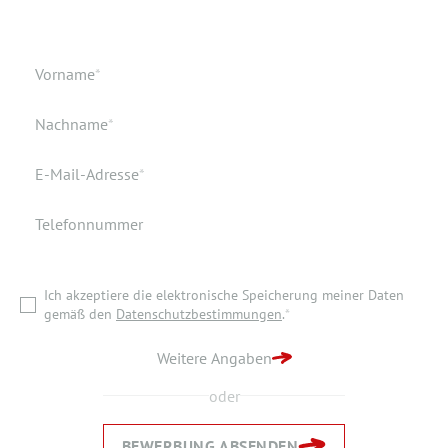
Geburtsdatum
Verfügbar ab
Pflichtfeld
Vorname
*
Geburtsort
Dokumente
Pflichtfeld
Nachname
*
Wohnort
Pflichtfeld
E-Mail-Adresse
*
Telefonnummer
Ich akzeptiere die elektronische Speicherung meiner Daten
gemäß den
Datenschutzbestimmungen
.
*
Ich akzeptiere die elektronische Speicherung meiner Daten
ZURÜCK ZUR STARTSEITE
gemäß den
Datenschutzbestimmungen
.
*
BEWERBUNG ABSENDEN
Weitere Angaben
oder
BEWERBUNG ABSENDEN