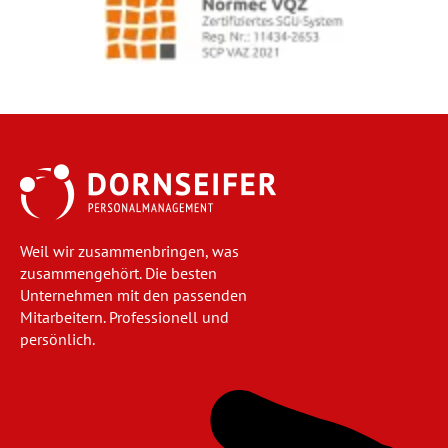
Weil wir zusammenbringen, was
zusammengehört. Die besten
Unternehmen mit den passenden
Mitarbeitern. Professionell und
persönlich.
Navigation
überspringen