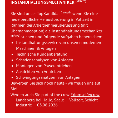
INSTANDHALTUNGSMECHANIKER
(M/W/D)
Team
(m/w/d)
Sie sind unser TopKandidat
, wenn Sie eine
Kontakt
neue berufliche Herausforderung in Vollzeit im
Rahmen der Arbeitnehmerüberlassung (mit
Übernahmeoption) als Instandhaltungsmechaniker
Karriere
(m/w/d)
suchen und folgende Aufgaben beherrschen:
Instandhaltungsservice von unseren modernen
Login
Maschinen & Anlagen
Technische Kundenberatung
Schadensanalysen von Anlagen
Montagen von Powerantrieben
Ausrichten von Antrieben
Schwingungsanalysen von Anlagen
Bewerben Sie sich noch heute - wir freuen uns auf
Sie!
Werden auch Sie part of the crew
#dornseifercrew
Landsberg bei Halle, Saale
Vollzeit, Schicht
Industrie
03.08.2026