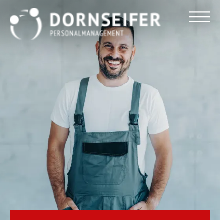
Für Arbeitnehmer
Für Unternehmen
Dornseifer DNA
Referenzen
Stellenmarkt
Blog