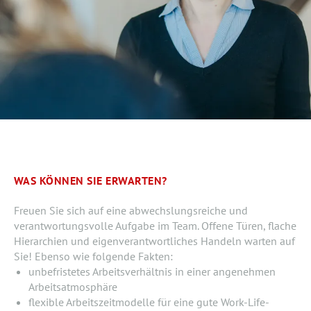
WAS KÖNNEN SIE ERWARTEN?
Freuen Sie sich auf eine abwechslungsreiche und
verantwortungsvolle Aufgabe im Team. Offene Türen, flache
Hierarchien und eigenverantwortliches Handeln warten auf
Sie! Ebenso wie folgende Fakten:
unbefristetes Arbeitsverhältnis in einer angenehmen
Arbeitsatmosphäre
flexible Arbeitszeitmodelle für eine gute Work-Life-