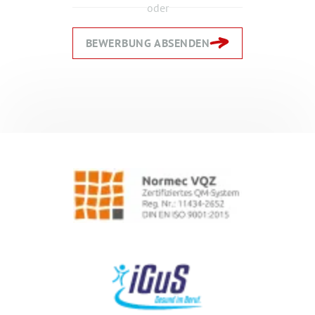
oder
BEWERBUNG ABSENDEN
Zurück
Zurück
Weiter