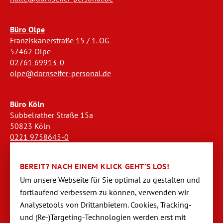
Büro Olpe
Franziskanerstraße 15 / 1. OG
57462 Olpe
02761 69913-0
olpe@dornseifer-personal.de
Büro Köln
Subbelrather Straße 15a
50823 Köln
0221 9758645-0
koeln@dornseifer-personal.de
BEREIT? NACH EINEM KLICK GEHT’S LOS!
Büro Stendal
Um unsere Webseite für Sie optimal zu gestalten und
Westwall 18
fortlaufend verbessern zu können, verwen­den wir
39576 Stendal
Analysetools von Dritt­anbietern. Cookies, Tracking-
03931 520944-0
und (Re-)Targeting-Techno­logien werden erst mit
stendal@dornseifer-personal.de