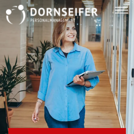
Für Arbeitnehmer
Für Unternehmen
Dornseifer DNA
Referenzen
Stellenmarkt
Blog