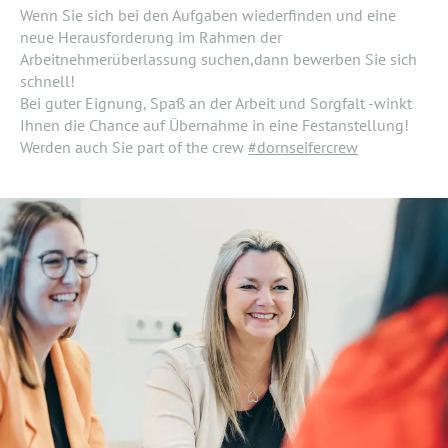
Wenn Sie sich bei den Aufgaben wiederfinden und eine
neue Herausforderung im Rahmen der
Arbeitnehmerüberlassung suchen,dann bewerben Sie sich
schnell!
Bei guter Eignung, Spaß an der Arbeit und Sorgfalt -winkt
Ihnen die Chance auf Übernahme in eine Festanstellung!
Werden auch Sie part of the crew
#dornseifercrew