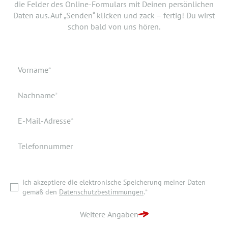
die Felder des Online-Formulars mit Deinen persönlichen
Bewerbung doch noch einen Lebenslauf oder ein anderes
Daten aus. Auf „Senden“ klicken und zack – fertig! Du wirst
Dokument hinzufügen? Hier kannst Du es hochladen.
schon bald von uns hören.
Geburtsdatum
Verfügbar ab
Pflichtfeld
Vorname
*
Geburtsort
Dokumente
Pflichtfeld
Nachname
*
Wohnort
Pflichtfeld
E-Mail-Adresse
*
Telefonnummer
Ich akzeptiere die elektronische Speicherung meiner Daten
gemäß den
Datenschutzbestimmungen
.
*
Ich akzeptiere die elektronische Speicherung meiner Daten
ZURÜCK ZUR STARTSEITE
gemäß den
Datenschutzbestimmungen
.
*
BEWERBUNG ABSENDEN
Weitere Angaben