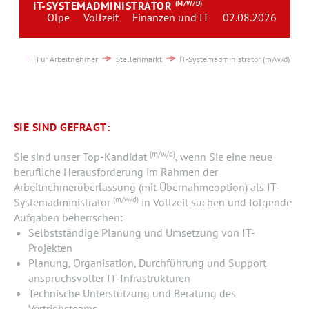
IT-SYSTEMADMINISTRATOR
(M/W/D)
Team
Olpe
Vollzeit
Finanzen und IT
02.08.2026
Kontakt
Für Arbeitnehmer
Stellenmarkt
IT-Systemadministrator (m/w/d)
Karriere
Login
SIE SIND GEFRAGT:
(m/w/d)
Sie sind unser Top-Kandidat
, wenn Sie eine neue
berufliche Herausforderung im Rahmen der
Arbeitnehmerüberlassung (mit Übernahmeoption) als IT-
(m/w/d)
Systemadministrator
in Vollzeit suchen und folgende
Aufgaben beherrschen:
Selbstständige Planung und Umsetzung von IT-
Projekten
Planung, Organisation, Durchführung und Support
anspruchsvoller IT-Infrastrukturen
Technische Unterstützung und Beratung des
Vertriebsteams