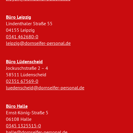
Büro Leipzig
Lindenthaler Straße 55
04155 Leipzig
0341 462680-0
leipzig@dornseifer-personal.de
Büro Lüdenscheid
Jockuschstraße 2 – 4
58511 Lüdenscheid
02351 67569-0
luedenscheid@dornseifer-personal.de
Büro Halle
Ernst-König-Straße 5
06108 Halle
0345 1325515-0
halle@dornseifer-personal.de