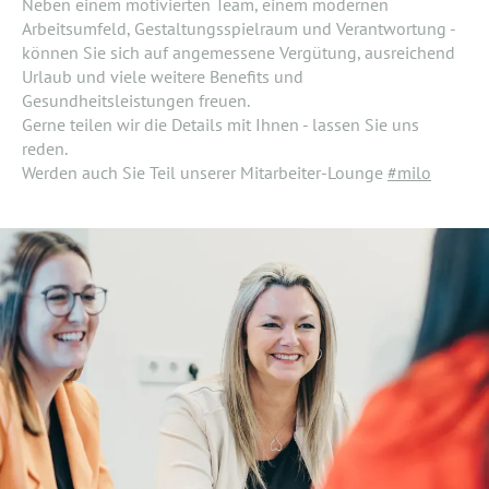
Neben einem motivierten Team, einem modernen
Arbeitsumfeld, Gestaltungsspielraum und Verantwortung -
können Sie sich auf angemessene Vergütung, ausreichend
Urlaub und viele weitere Benefits und
Gesundheitsleistungen freuen.
Gerne teilen wir die Details mit Ihnen - lassen Sie uns
reden.
Werden auch Sie Teil unserer Mitarbeiter-Lounge
#milo