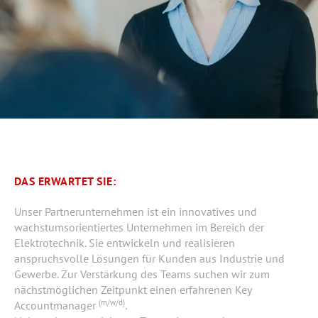
DAS ERWARTET SIE:
Unser Partnerunternehmen ist ein innovatives und
wachstumsorientiertes Unternehmen im Bereich der
Elektrotechnik. Sie entwickeln und realisieren
anspruchsvolle Lösungen für Kunden aus Industrie und
Gewerbe. Zur Verstärkung des Teams suchen wir zum
nächstmöglichen Zeitpunkt einen erfahrenen Key
(m/w/d)
Accountmanager
.