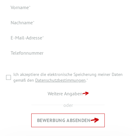
Geburtsdatum
Verfügbar ab
Pflichtfeld
Vorname
*
Geburtsort
Dokumente
Pflichtfeld
Nachname
*
Wohnort
Pflichtfeld
E-Mail-Adresse
*
Telefonnummer
Ich akzeptiere die elektronische Speicherung meiner Daten
gemäß den
Datenschutzbestimmungen
.
*
Ich akzeptiere die elektronische Speicherung meiner Daten
ZURÜCK ZUR STARTSEITE
gemäß den
Datenschutzbestimmungen
.
*
BEWERBUNG ABSENDEN
Weitere Angaben
oder
BEWERBUNG ABSENDEN
Zurück
Zurück
Weiter