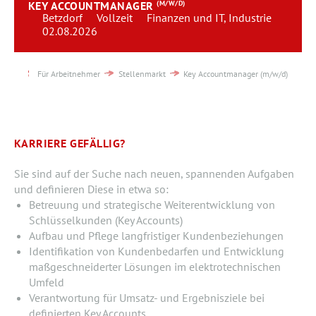
KEY ACCOUNTMANAGER
(M/W/D)
Team
Betzdorf
Vollzeit
Finanzen und IT, Industrie
02.08.2026
Kontakt
Für Arbeitnehmer
Stellenmarkt
Key Accountmanager (m/w/d)
Karriere
Login
KARRIERE GEFÄLLIG?
Sie sind auf der Suche nach neuen, spannenden Aufgaben
und definieren Diese in etwa so:
Betreuung und strategische Weiterentwicklung von
Schlüsselkunden (Key Accounts)
Aufbau und Pflege langfristiger Kundenbeziehungen
Identifikation von Kundenbedarfen und Entwicklung
maßgeschneiderter Lösungen im elektrotechnischen
Umfeld
Verantwortung für Umsatz- und Ergebnisziele bei
definierten Key Accounts