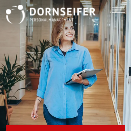
Für Arbeitnehmer
Für Unternehmen
Dornseifer DNA
Referenzen
Stellenmarkt
Blog