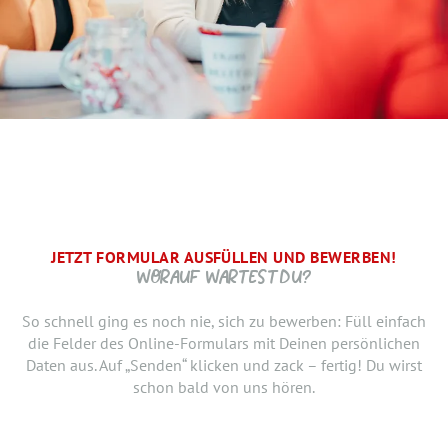
JETZT FORMULAR AUSFÜLLEN UND BEWERBEN!
BRAUCHEN WIR NOCH ...
SCHRITT.
DANKE, WIR FREUEN UNS AUF DICH UND MELDEN UNS
WORAUF WARTEST DU?
SCHNELLSTMÖGLICH.
Jetzt musst du uns nur noch verraten, ab wann Du bereit
So schnell ging es noch nie, sich zu bewerben: Füll einfach
bist, den neuen Job anzutreten. Du möchtest Deiner
die Felder des Online-Formulars mit Deinen persönlichen
Bewerbung doch noch einen Lebenslauf oder ein anderes
Daten aus. Auf „Senden“ klicken und zack – fertig! Du wirst
Dokument hinzufügen? Hier kannst Du es hochladen.
schon bald von uns hören.