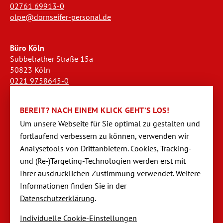
02761 69913-0
olpe@dornseifer-personal.de
Büro Köln
Subbelrather Straße 15a
50823 Köln
0221 9758645-0
koeln@dornseifer-personal.de
BEREIT? NACH EINEM KLICK GEHT’S LOS!
Büro Stendal
Um unsere Webseite für Sie optimal zu gestalten und
Westwall 18
fortlaufend verbessern zu können, verwen­den wir
39576 Stendal
Analysetools von Dritt­anbietern. Cookies, Tracking-
03931 520944-0
und (Re-)Targeting-Techno­logien werden erst mit
stendal@dornseifer-personal.de
Ihrer ausdrücklichen Zustimmung verwendet. Weitere
Informationen finden Sie in der
Datenschutzerklärung
.
Individuelle Cookie-Einstellungen