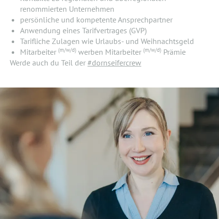
renommierten Unternehmen
persönliche und kompetente Ansprechpartner
Anwendung eines Tarifvertrages (GVP)
Tarifliche Zulagen wie Urlaubs- und Weihnachtsgeld
(m/w/d)
(m/w/d)
Mitarbeiter
werben Mitarbeiter
Prämie
Werde auch du Teil der
#dornseifercrew