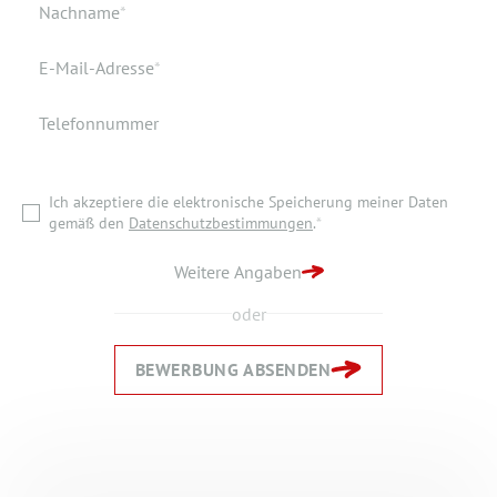
Dokumente
Pflichtfeld
Nachname
*
Wohnort
Pflichtfeld
E-Mail-Adresse
*
Telefonnummer
Ich akzeptiere die elektronische Speicherung meiner Daten
gemäß den
Datenschutzbestimmungen
.
*
Ich akzeptiere die elektronische Speicherung meiner Daten
ZURÜCK ZUR STARTSEITE
gemäß den
Datenschutzbestimmungen
.
*
BEWERBUNG ABSENDEN
Weitere Angaben
oder
BEWERBUNG ABSENDEN
Zurück
Zurück
Weiter