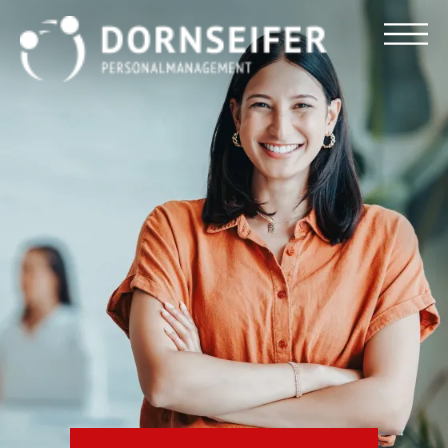
Für Arbeitnehmer
Für Unternehmen
Dornseifer DNA
Referenzen
Stellenmarkt
Blog