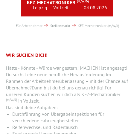
KFZ-MECHATRONIKER
(M/W/D)
Team
Leipzig
Vollzeit
–
04.08.2026
Kontakt
Für Arbeitnehmer
Stellenmarkt
KFZ-Mechatroniker (m/w/d)
Karriere
Login
WIR SUCHEN DICH!
Hätte - Könnte - Würde war gestern! MACHEN! ist angesagt!
Du suchst eine neue berufliche Herausforderung im
Rahmen der Arbeitnehmerüberlassung – mit der Chance auf
Übernahme?Dann bist du bei uns genau richtig! Für
unseren Kunden suchen wir dich als KFZ-Mechatroniker
(m/w/d)
in Vollzeit.
Das sind deine Aufgaben:
Durchführung von Übergabeinspektionen für
verschiedene Fahrzeughersteller
Reifenwechsel und Rädertausch
Service nach Herstellervorgabe