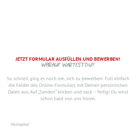
JETZT FORMULAR AUSFÜLLEN UND BEWERBEN!
BRAUCHEN WIR NOCH ...
SCHRITT.
DANKE, WIR FREUEN UNS AUF DICH UND MELDEN UNS
WORAUF WARTEST DU?
SCHNELLSTMÖGLICH.
Jetzt musst du uns nur noch verraten, ab wann Du bereit
So schnell ging es noch nie, sich zu bewerben: Füll einfach
bist, den neuen Job anzutreten. Du möchtest Deiner
die Felder des Online-Formulars mit Deinen persönlichen
Bewerbung doch noch einen Lebenslauf oder ein anderes
Daten aus. Auf „Senden“ klicken und zack – fertig! Du wirst
Dokument hinzufügen? Hier kannst Du es hochladen.
schon bald von uns hören.
Geburtsdatum
Verfügbar ab
Pflichtfeld
Vorname
*
Geburtsort