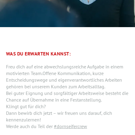
WAS DU ERWARTEN KANNST:
Freu dich auf eine abwechslungsreiche Aufgabe in einem
motivierten Team.Offene Kommunikation, kurze
Entscheidungswege und eigenverantwortliches Arbeiten
gehören bei unserem Kunden zum Arbeitsalltag.
Bei guter Eignung und sorgfältiger Arbeitsweise besteht die
Chance auf Übernahme in eine Festanstellung.
Klingt gut für dich?
Dann bewirb dich jetzt – wir freuen uns darauf, dich
kennenzulernen!
Werde auch du Teil der
#dornseifercrew