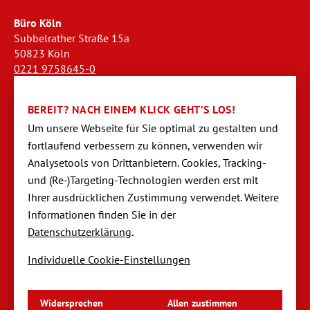
Büro Köln
Subbelrather Straße 15a
50823 Köln
0221 9758645-0
koeln@dornseifer-personal.de
BEREIT? NACH EINEM KLICK GEHT’S LOS!
Büro Stendal
Um unsere Webseite für Sie optimal zu gestalten und
Westwall 18
fortlaufend verbessern zu können, verwen­den wir
39576 Stendal
Analysetools von Dritt­anbietern. Cookies, Tracking-
03931 520944-0
und (Re-)Targeting-Techno­logien werden erst mit
stendal@dornseifer-personal.de
Ihrer ausdrücklichen Zustimmung verwendet. Weitere
Informationen finden Sie in der
Datenschutzerklärung
.
Individuelle Cookie-Einstellungen
Navigation
Startseite
überspringen
Impressum
Datenschutzerklärung
Widersprechen
Allen zustimmen
Datenschutzeinstellungen