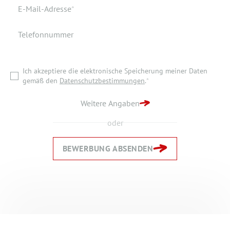
Wohnort
Pflichtfeld
E-Mail-Adresse
*
Telefonnummer
Ich akzeptiere die elektronische Speicherung meiner Daten
gemäß den
Datenschutzbestimmungen
.
*
Ich akzeptiere die elektronische Speicherung meiner Daten
ZURÜCK ZUR STARTSEITE
gemäß den
Datenschutzbestimmungen
.
*
BEWERBUNG ABSENDEN
Weitere Angaben
oder
BEWERBUNG ABSENDEN
Zurück
Zurück
Weiter