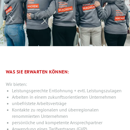
WAS SIE ERWARTEN KÖNNEN:
Wir bieten:
Leistungsgerechte Entlohnung + evtl. Leistungszulagen
Arbeiten in einem zukunftsorientierten Unternehmen
unbefristete Arbeitsverträge
Kontakte zu regionalen und überregionalen
renommierten Unternehmen
persönliche und kompetente Ansprechpartner
Anwendung eines Tarifvertrages (GVP)