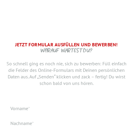
JETZT FORMULAR AUSFÜLLEN UND BEWERBEN!
BRAUCHEN WIR NOCH ...
SCHRITT.
DANKE, WIR FREUEN UNS AUF DICH UND MELDEN UNS
WORAUF WARTEST DU?
SCHNELLSTMÖGLICH.
Jetzt musst du uns nur noch verraten, ab wann Du bereit
So schnell ging es noch nie, sich zu bewerben: Füll einfach
bist, den neuen Job anzutreten. Du möchtest Deiner
die Felder des Online-Formulars mit Deinen persönlichen
Bewerbung doch noch einen Lebenslauf oder ein anderes
Daten aus. Auf „Senden“ klicken und zack – fertig! Du wirst
Dokument hinzufügen? Hier kannst Du es hochladen.
schon bald von uns hören.
Geburtsdatum
Verfügbar ab
Pflichtfeld
Vorname
*
Geburtsort
Dokumente
Pflichtfeld
Nachname
*