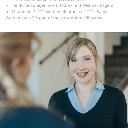
Tarifliche Zulagen wie Urlaubs- und Weihnachtsgeld
(m/w/d)
(m/w/d)
Mitarbeiter
werben Mitarbeiter
Prämie
Werden auch Sie part of the crew
#dornseifercrew