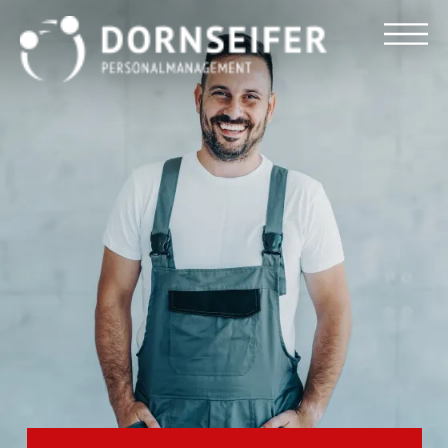
Für Arbeitnehmer
Für Unternehmen
Dornseifer DNA
Referenzen
Stellenmarkt
Blog