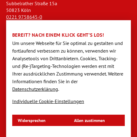
Subbelrather Straße 15a
50823 Köln
0221 9758645-0
koeln@dornseifer-personal.de
BEREIT? NACH EINEM KLICK GEHT’S LOS!
Büro Stendal
Um unsere Webseite für Sie optimal zu gestalten und
Westwall 18
fortlaufend verbessern zu können, verwen­den wir
39576 Stendal
Analysetools von Dritt­anbietern. Cookies, Tracking-
03931 520944-0
und (Re-)Targeting-Techno­logien werden erst mit
stendal@dornseifer-personal.de
Ihrer ausdrücklichen Zustimmung verwendet. Weitere
Informationen finden Sie in der
Datenschutzerklärung
.
Individuelle Cookie-Einstellungen
Navigation
Startseite
überspringen
Impressum
Datenschutzerklärung
Widersprechen
Allen zustimmen
Datenschutzeinstellungen