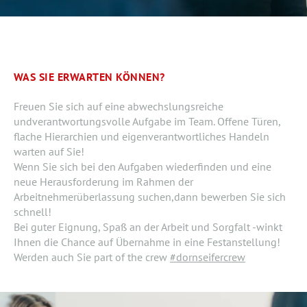
WAS SIE ERWARTEN KÖNNEN?
Freuen Sie sich auf eine abwechslungsreiche
undverantwortungsvolle Aufgabe im Team. Offene Türen,
flache Hierarchien und eigenverantwortliches Handeln
warten auf Sie!
Wenn Sie sich bei den Aufgaben wiederfinden und eine
neue Herausforderung im Rahmen der
Arbeitnehmerüberlassung suchen,dann bewerben Sie sich
schnell!
Bei guter Eignung, Spaß an der Arbeit und Sorgfalt -winkt
Ihnen die Chance auf Übernahme in eine Festanstellung!
Werden auch Sie part of the crew
#dornseifercrew