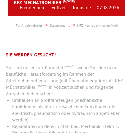
KFZ MECHATRONIKER
(M/W/D)
Team
Freudenberg
Vollzeit
Industrie
07.08.2026
Kontakt
Für Arbeitnehmer
Stellenmarkt
KFZ Mechatroniker (m/w/d)
Karriere
Login
SIE WERDEN GESUCHT!
(m/w/d)
Sie sind unser Top-Kandidat
, wenn Sie eine neue
berufliche Herausforderung im Rahmen der
Arbeitnehmerüberlassung (mit Übernahmeoption) als KFZ
(m/w/d)
MEchatroniker
in Vollzeit suchen und folgende
Aufgaben beherrschen:
Umbauten an Großfahrzeugen (mechanische
Funktionen, bis hin zu zusätzlichen Funktionen die
elektrisch, pneumatisch oder hydraulisch angetrieben
werden)
Reparaturen im Bereich Stahlbau, Mechanik, Elektrik,
Pneumatik, Hydraulik und Lackierung