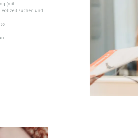
ng (mit
 Vollzeit suchen und
ess
on
n