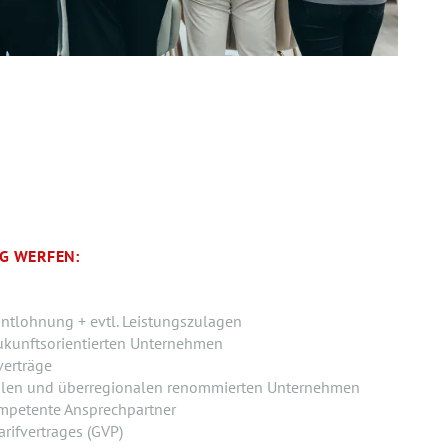
NG WERFEN:
ntlohnung + evtl. Leistungszulagen
ukunftsorientierten Unternehmen
verträge
alen und überregionalen renommierten Unternehmen
mpetente Ansprechpartner
rifvertrages (GVP)