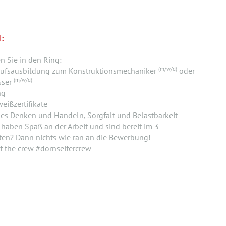
:
n Sie in den Ring:
(m/w/d)
rufsausbildung zum Konstruktionsmechaniker
oder
(m/w/d)
sser
ng
eißzertifikate
es Denken und Handeln, Sorgfalt und Belastbarkeit
e haben Spaß an der Arbeit und sind bereit im 3-
ten? Dann nichts wie ran an die Bewerbung!
f the crew
#dornseifercrew