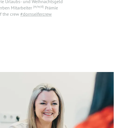
wie Urlaubs- und Weihnachtsgeld
(m/w/d)
rben Mitarbeiter
Prämie
f the crew
#dornseifercrew