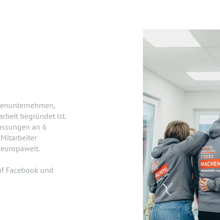
lienunternehmen,
beit begründet ist.
lassungen an 6
Mitarbeiter
 europaweit.
uf Facebook und