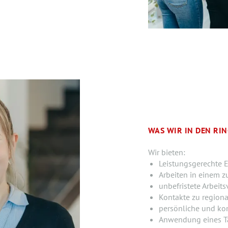
WAS WIR IN DEN RI
Wir bieten:
Leistungsgerechte E
Arbeiten in einem z
unbefristete Arbeits
Kontakte zu region
persönliche und ko
Anwendung eines Ta