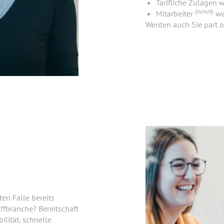
Tarifliche Zulagen 
(m/w/d)
Mitarbeiter
we
Werden auch Sie part o
en Falle bereits
ffbranche? Bereitschaft
ilität, schnelle