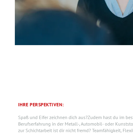
IHRE PERSPEKTIVEN:
Spaß und Eifer zeichnen dich aus?Zudem hast du im best
Berufserfahrung in der Metall-, Automobil- oder Kunststo
zur Schichtarbeit ist dir nicht fremd? Teamfähigkeit, Flexib