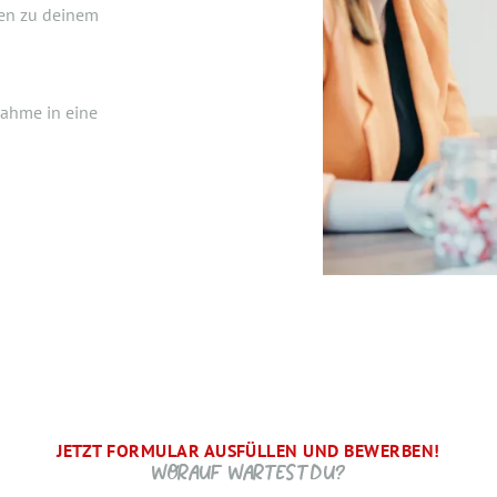
en zu deinem
nahme in eine
JETZT FORMULAR AUSFÜLLEN UND BEWERBEN!
BRAUCHEN WIR NOCH ...
SCHRITT.
 WIR FREUEN UNS AUF DICH UND MELDEN UNS SCHNELLSTM
WORAUF WARTEST DU?