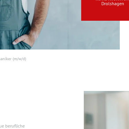
Drolshagen
aniker (m/w/d)
ue berufliche