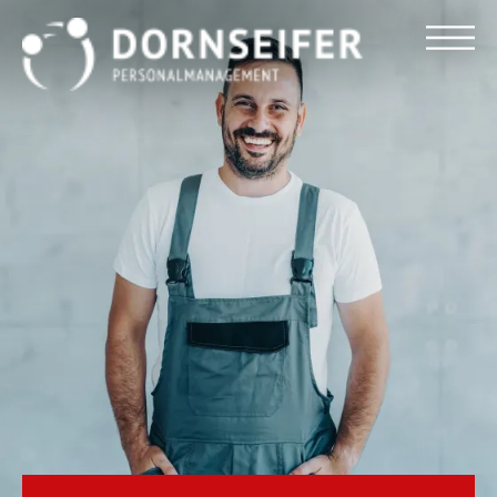
Für Arbeitnehmer
Für Unternehmen
Dornseifer DNA
Referenzen
Stellenmarkt
Blog