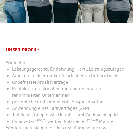
UNSER PROFIL:
Wir bieten:
Leistungsgerechte Entlohnung + evtl. Leistungszulagen
Arbeiten in einem zukunftsorientierten Unternehmen
unbefristete Arbeitsverträge
Kontakte zu regionalen und überregionalen
renommierten Unternehmen
persönliche und kompetente Ansprechpartner
Anwendung eines Tarifvertrages (GVP)
Tarifliche Zulagen wie Urlaubs- und Weihnachtsgeld
(m/w/d)
(m/w/d)
Mitarbeiter
werben Mitarbeiter
Prämie
Werden auch Sie part of the crew
#dornseifercrew