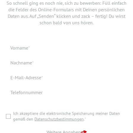
So schnell ging es noch nie, sich zu bewerben: Füll einfach
bist, den neuen Job anzutreten. Du möchtest Deiner
die Felder des Online-Formulars mit Deinen persönlichen
Bewerbung doch noch einen Lebenslauf oder ein anderes
Daten aus. Auf „Senden“ klicken und zack – fertig! Du wirst
Dokument hinzufügen? Hier kannst Du es hochladen.
schon bald von uns hören.
Geburtsdatum
Verfügbar ab
Pflichtfeld
Vorname
*
Geburtsort
Dokumente
Pflichtfeld
Nachname
*
Wohnort
Pflichtfeld
E-Mail-Adresse
*
Telefonnummer
Ich akzeptiere die elektronische Speicherung meiner Daten
gemäß den
Datenschutzbestimmungen
.
*
Ich akzeptiere die elektronische Speicherung meiner Daten
ZURÜCK ZUR STARTSEITE
gemäß den
Datenschutzbestimmungen
.
*
BEWERBUNG ABSENDEN
Weitere Angaben