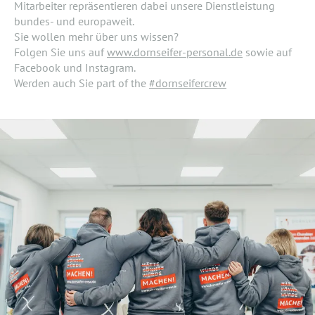
Mitarbeiter repräsentieren dabei unsere Dienstleistung
bundes- und europaweit.
Sie wollen mehr über uns wissen?
Folgen Sie uns auf
www.dornseifer-personal.de
sowie auf
Facebook und Instagram.
Werden auch Sie part of the
#dornseifercrew