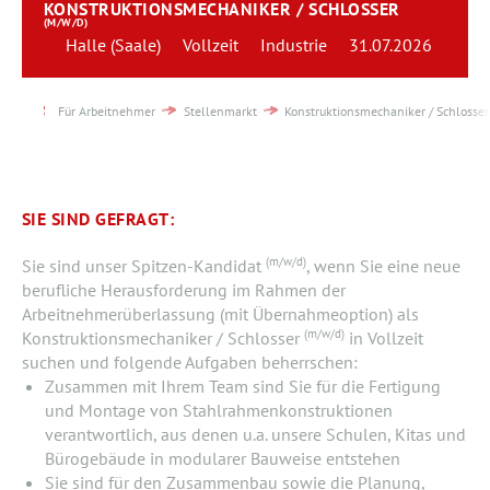
KONSTRUKTIONSMECHANIKER / SCHLOSSER
Team
(M/W/D)
Halle (Saale)
Vollzeit
Industrie
31.07.2026
Kontakt
Für Arbeitnehmer
Stellenmarkt
Konstruktionsmechaniker / Schlosser
Karriere
Login
SIE SIND GEFRAGT:
(m/w/d)
Sie sind unser Spitzen-Kandidat
, wenn Sie eine neue
berufliche Herausforderung im Rahmen der
Arbeitnehmerüberlassung (mit Übernahmeoption) als
(m/w/d)
Konstruktionsmechaniker / Schlosser
in Vollzeit
suchen und folgende Aufgaben beherrschen:
Zusammen mit Ihrem Team sind Sie für die Fertigung
und Montage von Stahlrahmenkonstruktionen
verantwortlich, aus denen u.a. unsere Schulen, Kitas und
Bürogebäude in modularer Bauweise entstehen
Sie sind für den Zusammenbau sowie die Planung,