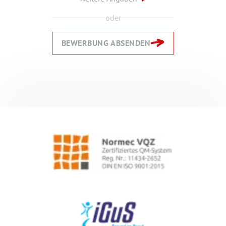
oder
BEWERBUNG ABSENDEN
Zurück
Zurück
Weiter