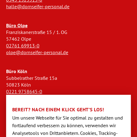
halle@dornseifer-personal.de
Büro Olpe
Franziskanerstraße 15 / 1. OG
57462 Olpe
02761 69913-0
olpe@dornseifer-personal.de
Büro Köln
Subbelrather Straße 15a
50823 Köln
0221 9758645-0
koeln@dornseifer-personal.de
BEREIT? NACH EINEM KLICK GEHT’S LOS!
Büro Stendal
Um unsere Webseite für Sie optimal zu gestalten und
Westwall 18
fortlaufend verbessern zu können, verwen­den wir
39576 Stendal
Analysetools von Dritt­anbietern. Cookies, Tracking-