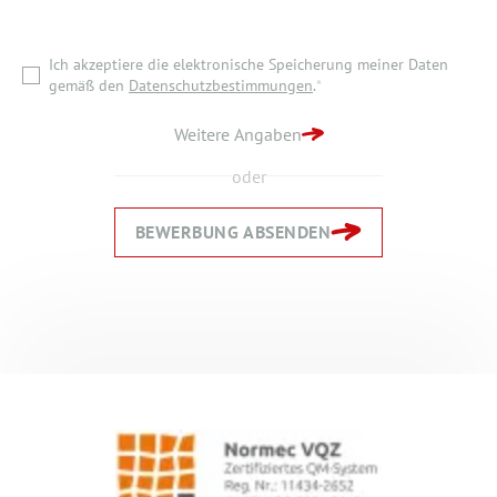
gemäß den
Datenschutzbestimmungen
.
*
Ich akzeptiere die elektronische Speicherung meiner Daten
ZURÜCK ZUR STARTSEITE
gemäß den
Datenschutzbestimmungen
.
*
BEWERBUNG ABSENDEN
Weitere Angaben
oder
BEWERBUNG ABSENDEN
Zurück
Zurück
Weiter