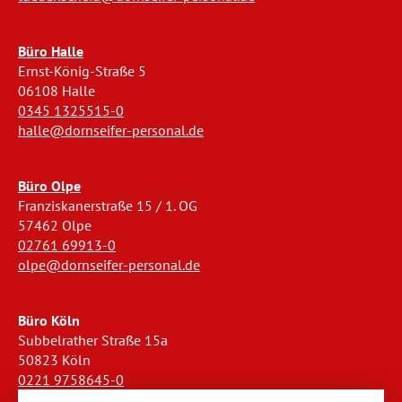
Büro Halle
Ernst-König-Straße 5
06108 Halle
0345 1325515-0
halle@dornseifer-personal.de
Büro Olpe
Franziskanerstraße 15 / 1. OG
57462 Olpe
02761 69913-0
olpe@dornseifer-personal.de
Büro Köln
Subbelrather Straße 15a
50823 Köln
0221 9758645-0
koeln@dornseifer-personal.de