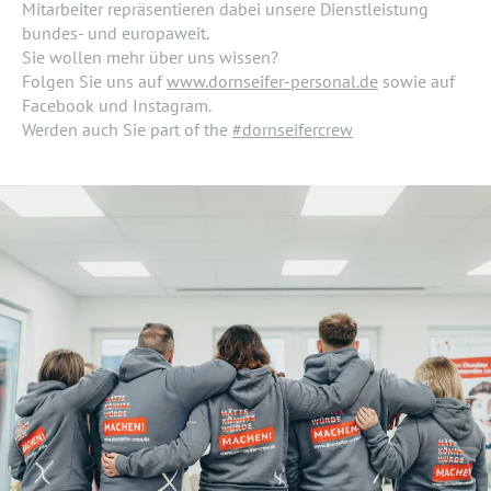
Mitarbeiter repräsentieren dabei unsere Dienstleistung
bundes- und europaweit.
Sie wollen mehr über uns wissen?
Folgen Sie uns auf
www.dornseifer-personal.de
sowie auf
Facebook und Instagram.
Werden auch Sie part of the
#dornseifercrew