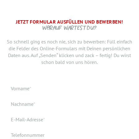
JETZT FORMULAR AUSFÜLLEN UND BEWERBEN!
BRAUCHEN WIR NOCH ...
SCHRITT.
DANKE, WIR FREUEN UNS AUF DICH UND MELDEN UNS
WORAUF WARTEST DU?
SCHNELLSTMÖGLICH.
Jetzt musst du uns nur noch verraten, ab wann Du bereit
So schnell ging es noch nie, sich zu bewerben: Füll einfach
bist, den neuen Job anzutreten. Du möchtest Deiner
die Felder des Online-Formulars mit Deinen persönlichen
Bewerbung doch noch einen Lebenslauf oder ein anderes
Daten aus. Auf „Senden“ klicken und zack – fertig! Du wirst
Dokument hinzufügen? Hier kannst Du es hochladen.
schon bald von uns hören.
Geburtsdatum
Verfügbar ab
Pflichtfeld
Vorname
*
Geburtsort
Dokumente
Pflichtfeld
Nachname
*
Wohnort
Pflichtfeld
E-Mail-Adresse
*
Telefonnummer
Ich akzeptiere die elektronische Speicherung meiner Daten