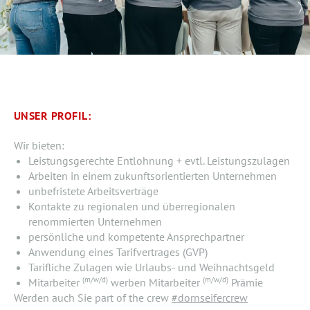
UNSER PROFIL:
Wir bieten:
Leistungsgerechte Entlohnung + evtl. Leistungszulagen
Arbeiten in einem zukunftsorientierten Unternehmen
unbefristete Arbeitsverträge
Kontakte zu regionalen und überregionalen
renommierten Unternehmen
persönliche und kompetente Ansprechpartner
Anwendung eines Tarifvertrages (GVP)
Tarifliche Zulagen wie Urlaubs- und Weihnachtsgeld
(m/w/d)
(m/w/d)
Mitarbeiter
werben Mitarbeiter
Prämie
Werden auch Sie part of the crew
#dornseifercrew