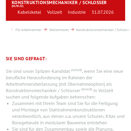
KONSTRUKTIONSMECHANIKER / SCHLOSSER
Team
(M/W/D)
Kabelsketal
Vollzeit
Industrie
31.07.2026
Kontakt
Für Arbeitnehmer
Stellenmarkt
Konstruktionsmechaniker / Schlosser
Karriere
Login
SIE SIND GEFRAGT:
(m/w/d)
Sie sind unser Spitzen-Kandidat
, wenn Sie eine neue
berufliche Herausforderung im Rahmen der
Arbeitnehmerüberlassung (mit Übernahmeoption) als
(m/w/d)
Konstruktionsmechaniker / Schlosser
in Vollzeit
suchen und folgende Aufgaben beherrschen:
Zusammen mit Ihrem Team sind Sie für die Fertigung
und Montage von Stahlrahmenkonstruktionen
verantwortlich, aus denen u.a. unsere Schulen, Kitas und
Bürogebäude in modularer Bauweise entstehen
Sie sind für den Zusammenbau sowie die Planung,