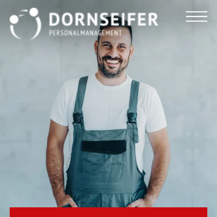
Für Arbeitnehmer
Für Unternehmen
Dornseifer DNA
Referenzen
Stellenmarkt
Blog