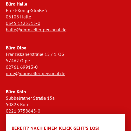
Büro Halle
Ernst-König-Straße 5
06108 Halle
0345 1325515-0
halle@dornseifer-personal.de
Büro Olpe
Franziskanerstraße 15 / 1. OG
57462 Olpe
02761 69913-0
olpe@dornseifer-personal.de
Büro Köln
Subbelrather Straße 15a
50823 Köln
0221 9758645-0
koeln@dornseifer-personal.de
BEREIT? NACH EINEM KLICK GEHT’S LOS!