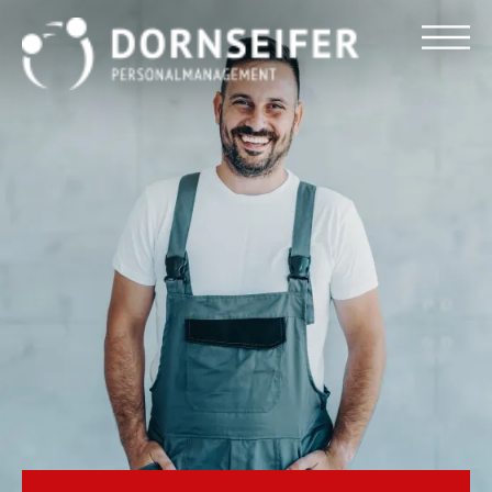
Für Arbeitnehmer
Für Unternehmen
Dornseifer DNA
Referenzen
Stellenmarkt
Blog