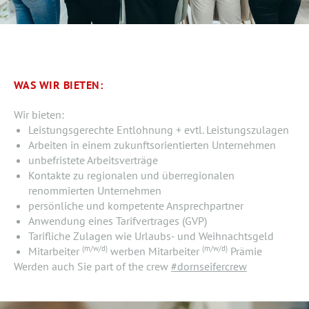
WAS WIR BIETEN:
Wir bieten:
Leistungsgerechte Entlohnung + evtl. Leistungszulagen
Arbeiten in einem zukunftsorientierten Unternehmen
unbefristete Arbeitsverträge
Kontakte zu regionalen und überregionalen
renommierten Unternehmen
persönliche und kompetente Ansprechpartner
Anwendung eines Tarifvertrages (GVP)
Tarifliche Zulagen wie Urlaubs- und Weihnachtsgeld
(m/w/d)
(m/w/d)
Mitarbeiter
werben Mitarbeiter
Prämie
Werden auch Sie part of the crew
#dornseifercrew