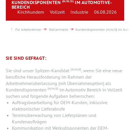
KUNDENDISPONENTEN
(M/W/D)
IM AUTOMOTIVE-
Team
BEREICH
Kirchhundem
Vollzeit
Industrie
06.08.2026
Kontakt
Für Arbeitnehmer
Stellenmarkt
Kundendisponenten (m/w/d) im Auto
Karriere
Login
SIE SIND GEFRAGT:
(m/w/d)
Sie sind unser Spitzen-Kandidat
, wenn Sie eine neue
berufliche Herausforderung im Rahmen der
Arbeitnehmerüberlassung (mit Übernahmeoption) als
(m/w/d)
Kundendisponenten
im Automotiv Bereich in Vollzeit
suchen und folgende Aufgaben beherrschen:
Auftragsbearbeitung für OEM-Kunden, inklusive
elektronischer Lieferabrufe
Terminüberwachung von Lieferplänen und
Kundenaufträgen
Kommunikation mit Werksdisponenten der OEM-