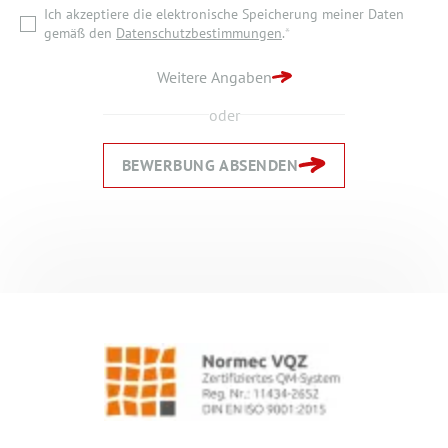
Ich akzeptiere die elektronische Speicherung meiner Daten
ZURÜCK ZUR STARTSEITE
gemäß den
Datenschutzbestimmungen
.
*
BEWERBUNG ABSENDEN
Weitere Angaben
oder
BEWERBUNG ABSENDEN
Zurück
Zurück
Weiter