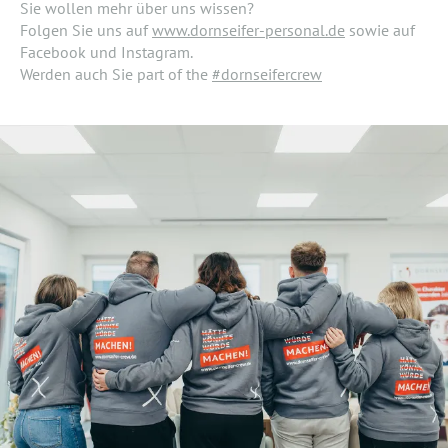
Sie wollen mehr über uns wissen?
Folgen Sie uns auf
www.dornseifer-personal.de
sowie auf
Facebook und Instagram.
Werden auch Sie part of the
#dornseifercrew