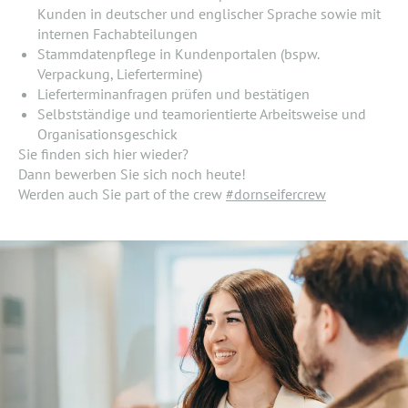
Kunden in deutscher und englischer Sprache sowie mit
internen Fachabteilungen
Stammdatenpflege in Kundenportalen (bspw.
Verpackung, Liefertermine)
Lieferterminanfragen prüfen und bestätigen
Selbstständige und teamorientierte Arbeitsweise und
Organisationsgeschick
Sie finden sich hier wieder?
Dann bewerben Sie sich noch heute!
Werden auch Sie part of the crew
#dornseifercrew