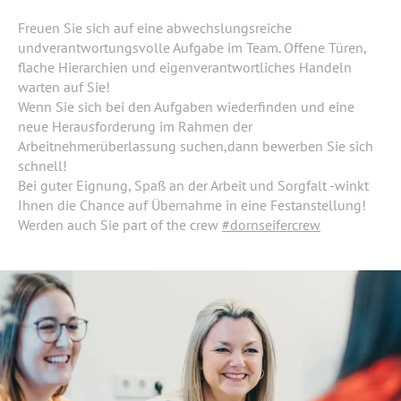
Freuen Sie sich auf eine abwechslungsreiche
undverantwortungsvolle Aufgabe im Team. Offene Türen,
flache Hierarchien und eigenverantwortliches Handeln
warten auf Sie!
Wenn Sie sich bei den Aufgaben wiederfinden und eine
neue Herausforderung im Rahmen der
Arbeitnehmerüberlassung suchen,dann bewerben Sie sich
schnell!
Bei guter Eignung, Spaß an der Arbeit und Sorgfalt -winkt
Ihnen die Chance auf Übernahme in eine Festanstellung!
Werden auch Sie part of the crew
#dornseifercrew