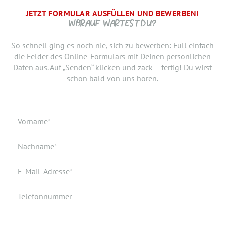
JETZT FORMULAR AUSFÜLLEN UND BEWERBEN!
BRAUCHEN WIR NOCH ...
SCHRITT.
DANKE, WIR FREUEN UNS AUF DICH UND MELDEN UNS
WORAUF WARTEST DU?
SCHNELLSTMÖGLICH.
Jetzt musst du uns nur noch verraten, ab wann Du bereit
So schnell ging es noch nie, sich zu bewerben: Füll einfach
bist, den neuen Job anzutreten. Du möchtest Deiner
die Felder des Online-Formulars mit Deinen persönlichen
Bewerbung doch noch einen Lebenslauf oder ein anderes
Daten aus. Auf „Senden“ klicken und zack – fertig! Du wirst
Dokument hinzufügen? Hier kannst Du es hochladen.
schon bald von uns hören.
Geburtsdatum
Verfügbar ab
Pflichtfeld
Vorname
*
Geburtsort
Dokumente
Pflichtfeld
Nachname
*
Wohnort
Pflichtfeld
E-Mail-Adresse
*
Telefonnummer
Ich akzeptiere die elektronische Speicherung meiner Daten
gemäß den
Datenschutzbestimmungen
.
*