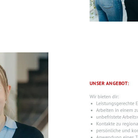
UNSER ANGEBOT:
Wir bieten dir:
Leistungsgerechte E
Arbeiten in einem z
unbefristete Arbeits
Kontakte zu region
persönliche und ko
Anwendung eines Ta