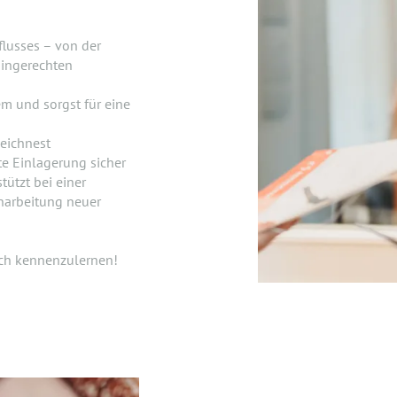
lusses – von der
mingerechten
em und sorgst für eine
zeichnest
e Einlagerung sicher
ützt bei einer
narbeitung neuer
ich kennenzulernen!