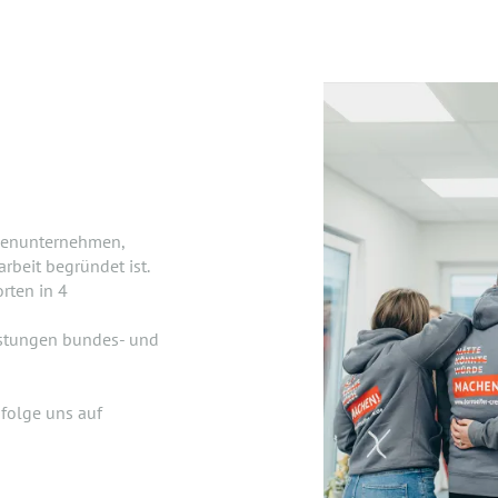
lienunternehmen,
beit begründet ist.
rten in 4
istungen bundes- und
folge uns auf