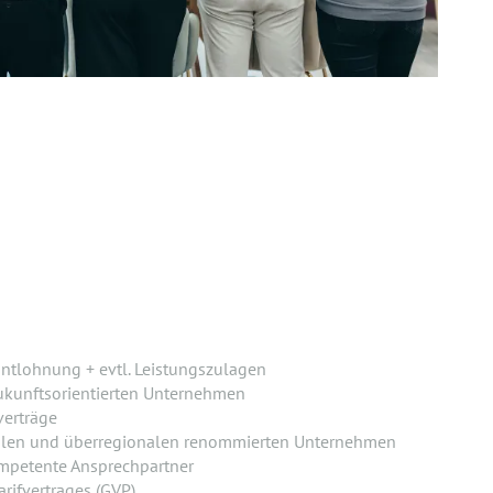
ntlohnung + evtl. Leistungszulagen
ukunftsorientierten Unternehmen
verträge
alen und überregionalen renommierten Unternehmen
mpetente Ansprechpartner
rifvertrages (GVP)