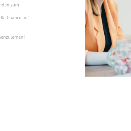
unden zum
 die Chance auf
nnenzulernen!