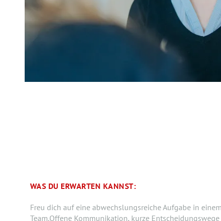
WAS DU ERWARTEN KANNST:
Freu dich auf eine abwechslungsreiche Aufgabe in einem
Team.Offene Kommunikation, kurze Entscheidungswege