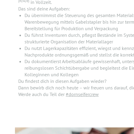
(m/w/d)
in Vollzeit.
Das sind deine Aufgaben:
Du übernimmst die Steuerung des gesamten Materialf
Warenbewegung mittels Gabelstapler bis hin zur ter
Bereitstellung für Produktion und Verpackung
Du führst Inventuren durch, pflegst Bestände im Syst
strukturierte Organisation der Materiallager
Du nutzt Lagerkapazitäten effizient, wiegst und kenn
Nachprodukte ordnungsgemäß und stellst die korrekt
Du dokumentierst Arbeitsabläufe gewissenhaft, unterst
reibungslosen Schichtübergabe und begleitest die Ei
Kolleginnen und Kollegen
Du findest dich in diesen Aufgaben wieder?
Dann bewirb dich noch heute – wir freuen uns darauf, d
Werde auch du Teil der
#dornseifercrew