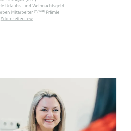
wie Urlaubs- und Weihnachtsgeld
(m/w/d)
rben Mitarbeiter
Prämie
r
#dornseifercrew