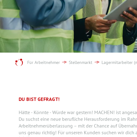
Für Arbeitnehmer
Stellenmarkt
Lagermitarbeiter (
DU BIST GEFRAGT!
Hätte - Könnte - Würde war gestern! MACHEN! ist angesa
Du suchst eine neue berufliche Herausforderung im Rah
Arbeitnehmerüberlassung – mit der Chance auf Übernah
uns genau richtig! Für unseren Kunden suchen wir dich a