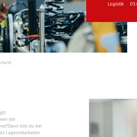
Logistik
03
m/w/d)
gt!
men der
me?Dann bist du bei
ls Lagermitarbeiter