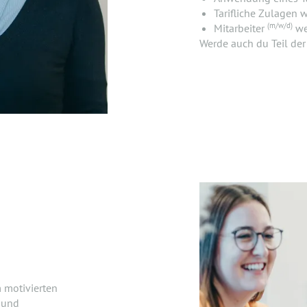
Tarifliche Zulagen 
(m/w/d)
Mitarbeiter
we
Werde auch du Teil de
 motivierten
 und