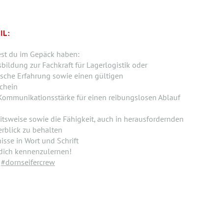
IL:
est du im Gepäck haben:
ildung zur Fachkraft für Lagerlogistik oder
ische Erfahrung sowie einen gültigen
chein
Kommunikationsstärke für einen reibungslosen Ablauf
itsweise sowie die Fähigkeit, auch in herausfordernden
rblick zu behalten
sse in Wort und Schrift
 dich kennenzulernen!
r
#dornseifercrew