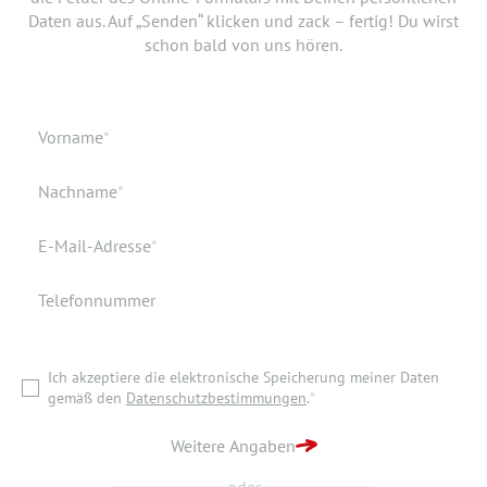
Daten aus. Auf „Senden“ klicken und zack – fertig! Du wirst
Dokument hinzufügen? Hier kannst Du es hochladen.
schon bald von uns hören.
Geburtsdatum
Verfügbar ab
Pflichtfeld
Vorname
*
Geburtsort
Dokumente
Pflichtfeld
Nachname
*
Wohnort
Pflichtfeld
E-Mail-Adresse
*
Telefonnummer
Ich akzeptiere die elektronische Speicherung meiner Daten
gemäß den
Datenschutzbestimmungen
.
*
Ich akzeptiere die elektronische Speicherung meiner Daten
ZURÜCK ZUR STARTSEITE
gemäß den
Datenschutzbestimmungen
.
*
BEWERBUNG ABSENDEN
Weitere Angaben
oder