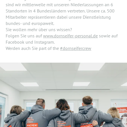
sind wir mittlerweile mit unseren Niederlassungen an 6
Standorten in 4 Bundesländern vertreten. Unsere ca. 500
Mitarbeiter repräsentieren dabei unsere Dienstleistung
bundes- und europaweit.
Sie wollen mehr über uns wissen?
Folgen Sie uns auf
www.dornseifer-personal.de
sowie auf
Facebook und Instagram.
Werden auch Sie part of the
#dornseifercrew