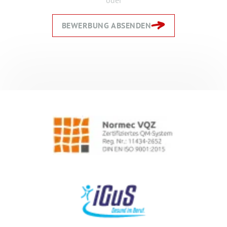
BEWERBUNG ABSENDEN
Zurück
Zurück
Weiter