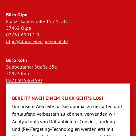
Büro Olpe
Franziskanerstraße 15 / 1. OG
57462 Olpe
02761 69913-0
olpe@dornseifer-personal.de
Büro Köln
Subbelrather Straße 15a
50823 Köln
0221 9758645-0
koeln@dornseifer-personal.de
BEREIT? NACH EINEM KLICK GEHT’S LOS!
Büro Stendal
Um unsere Webseite für Sie optimal zu gestalten und
Westwall 18
fortlaufend verbessern zu können, verwen­den wir
39576 Stendal
Analysetools von Dritt­anbietern. Cookies, Tracking-
03931 520944-0
und (Re-)Targeting-Techno­logien werden erst mit
stendal@dornseifer-personal.de