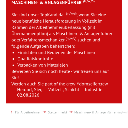
MASCHINEN- & ANLAGENFÜHRER
(M/W/D)
Team
(m/w/d)
Sie sind unser TopKandidat
, wenn Sie eine
Kontakt
neue berufliche Herausforderung in Vollzeit im
Rahmen der Arbeitnehmerüberlassung (mit
Übernahmeoption) als Maschinen- & Anlagenführer
Karriere
(m/w/d)
oder Verfahrensmechaniker
suchen und
folgende Aufgaben beherrschen:
Login
Einrichten und Bedienen der Maschinen
Qualitätskontrolle
Verpacken von Materialen
Bewerben Sie sich noch heute - wir freuen uns auf
Sie!
Werden auch Sie part of the crew
#dornseifercrew
Herdorf, Sieg
Vollzeit, Schicht
Industrie
02.08.2026
Für Arbeitnehmer
Stellenmarkt
Maschinen- & Anlagenführer (m/w/d