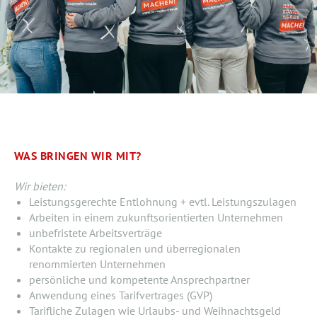
WAS BRINGEN WIR MIT?
Wir bieten:
Leistungsgerechte Entlohnung + evtl. Leistungszulagen
Arbeiten in einem zukunftsorientierten Unternehmen
unbefristete Arbeitsverträge
Kontakte zu regionalen und überregionalen
renommierten Unternehmen
persönliche und kompetente Ansprechpartner
Anwendung eines Tarifvertrages (GVP)
Tarifliche Zulagen wie Urlaubs- und Weihnachtsgeld