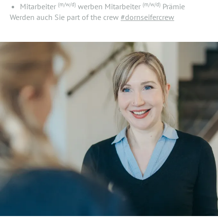
(m/w/d)
(m/w/d)
Mitarbeiter
werben Mitarbeiter
Prämie
Werden auch Sie part of the crew
#dornseifercrew