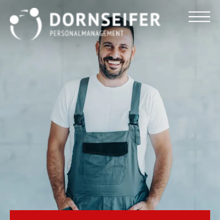
Für Arbeitnehmer
Für Unternehmen
Dornseifer DNA
Referenzen
Stellenmarkt
Blog