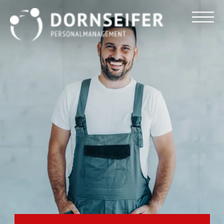
Für Arbeitnehmer
Für Unternehmen
Dornseifer DNA
Referenzen
Stellenmarkt
Blog