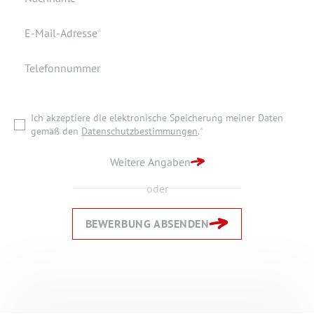
Wohnort
Pflichtfeld
E-Mail-Adresse
*
Telefonnummer
Ich akzeptiere die elektronische Speicherung meiner Daten
gemäß den
Datenschutzbestimmungen
.
*
Ich akzeptiere die elektronische Speicherung meiner Daten
ZURÜCK ZUR STARTSEITE
gemäß den
Datenschutzbestimmungen
.
*
BEWERBUNG ABSENDEN
Weitere Angaben
oder
BEWERBUNG ABSENDEN
Zurück
Zurück
Weiter