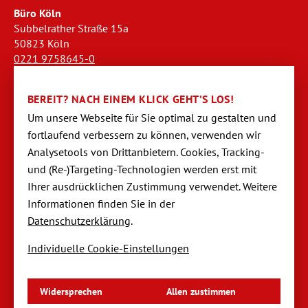
Büro Köln
Subbelrather Straße 15a
50823 Köln
0221 9758645-0
koeln@dornseifer-personal.de
BEREIT? NACH EINEM KLICK GEHT’S LOS!
Büro Stendal
Um unsere Webseite für Sie optimal zu gestalten und
Westwall 18
fortlaufend verbessern zu können, verwen­den wir
39576 Stendal
Analysetools von Dritt­anbietern. Cookies, Tracking-
03931 520944-0
und (Re-)Targeting-Techno­logien werden erst mit
stendal@dornseifer-personal.de
Ihrer ausdrücklichen Zustimmung verwendet. Weitere
Informationen finden Sie in der
Datenschutzerklärung
.
Individuelle Cookie-Einstellungen
Navigation
Startseite
überspringen
Impressum
Datenschutzerklärung
Widersprechen
Allen zustimmen
Datenschutzeinstellungen