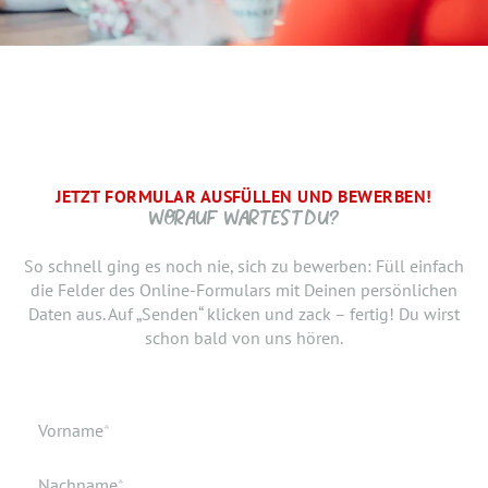
JETZT FORMULAR AUSFÜLLEN UND BEWERBEN!
BRAUCHEN WIR NOCH ...
SCHRITT.
DANKE, WIR FREUEN UNS AUF DICH UND MELDEN UNS
WORAUF WARTEST DU?
SCHNELLSTMÖGLICH.
Jetzt musst du uns nur noch verraten, ab wann Du bereit
So schnell ging es noch nie, sich zu bewerben: Füll einfach
bist, den neuen Job anzutreten. Du möchtest Deiner
die Felder des Online-Formulars mit Deinen persönlichen
Bewerbung doch noch einen Lebenslauf oder ein anderes
Daten aus. Auf „Senden“ klicken und zack – fertig! Du wirst
Dokument hinzufügen? Hier kannst Du es hochladen.
schon bald von uns hören.
Geburtsdatum
Verfügbar ab
Pflichtfeld
Vorname
*
Geburtsort
Dokumente
Pflichtfeld
Nachname
*