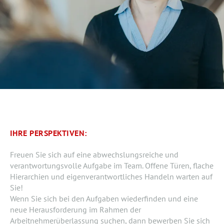
IHRE PERSPEKTIVEN:
Freuen Sie sich auf eine abwechslungsreiche und
verantwortungsvolle Aufgabe im Team. Offene Türen, flache
Hierarchien und eigenverantwortliches Handeln warten auf
Sie!
Wenn Sie sich bei den Aufgaben wiederfinden und eine
neue Herausforderung im Rahmen der
Arbeitnehmerüberlassung suchen, dann bewerben Sie sich