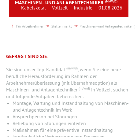
MASCHINEN- UND ANLAGENTECHNIKER
(M/W/D)
Team
Kabelsketal
Vollzeit
Industrie
01.08.2026
Kontakt
Für Arbeitnehmer
Stellenmarkt
Maschinen- und Anlagentechniker (
Karriere
Login
GEFRAGT SIND SIE:
(m/w/d)
Sie sind unser Top-Kandidat
, wenn Sie eine neue
berufliche Herausforderung im Rahmen der
Arbeitnehmerüberlassung (mit Übernahmeoption) als
(m/w/d)
Maschinen- und Anlagentechniker
in Vollzeit suchen
und folgende Aufgaben beherrschen:
Montage, Wartung und Instandhaltung von Maschinen-
und Anlagentechnik im Werk
Ansprechperson bei Störungen
Behebung von Störungen einleiten
Maßnahmen für eine präventive Instandhaltung
kontinuierliche Verbesserung von Prozessen