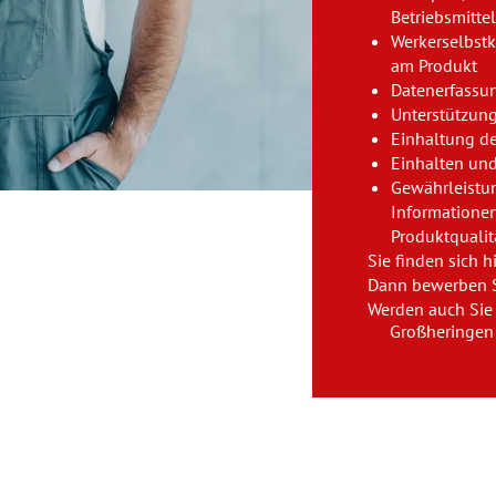
Betriebsmitte
Werkerselbstk
am Produkt
Datenerfassu
Unterstützung
Einhaltung de
Einhalten und
Gewährleistun
Informatione
Produktqualit
Sie finden sich h
Dann bewerben S
Werden auch Sie 
Großheringen