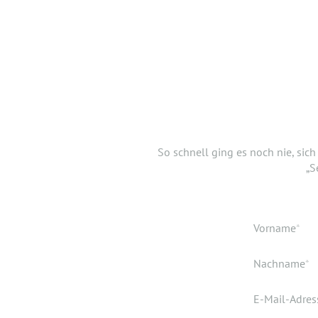
DANKE,
Jetzt musst du uns nur noch ver
So schnell ging es noch nie, sic
einen Lebe
„S
Verfügbar ab
Pflichtfeld
Vorname
*
Geburtsdatu
Dokumente
Pflichtfeld
Nachname
*
Geburtsort
Pflichtfeld
E-Mail-Adres
Wohnort