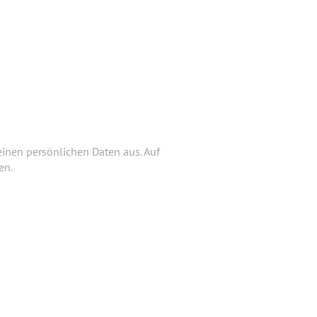
ÖGLICH.
htest Deiner Bewerbung doch noch
einen persönlichen Daten aus. Auf
 hochladen.
en.