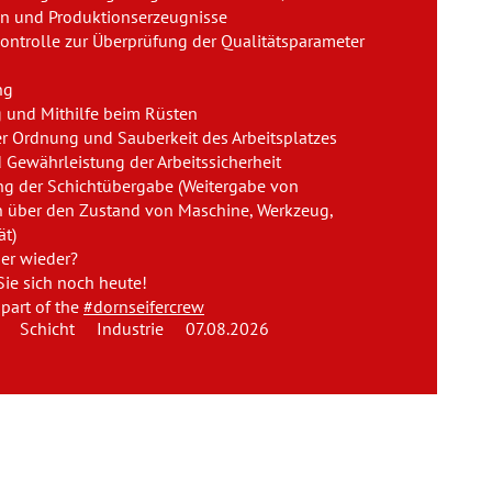
ln und Produktionserzeugnisse
Team
ontrolle zur Überprüfung der Qualitätsparameter
Kontakt
ng
 und Mithilfe beim Rüsten
Karriere
r Ordnung und Sauberkeit des Arbeitsplatzes
 Gewährleistung der Arbeitssicherheit
g der Schichtübergabe (Weitergabe von
Login
n über den Zustand von Maschine, Werkzeug,
ät)
ier wieder?
ie sich noch heute!
part of the
#dornseifercrew
Schicht
Industrie
07.08.2026