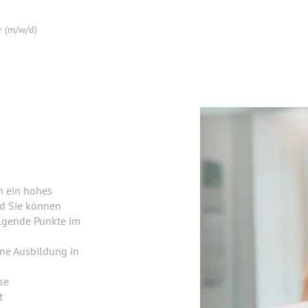
 (m/w/d)
n ein hohes
nd Sie können
olgende Punkte im
ne Ausbildung in
se
t