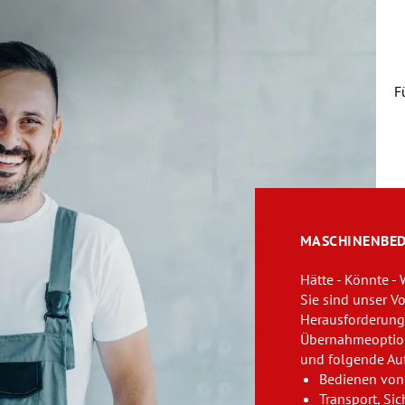
N
F
ü
MASCHINENBE
Hätte - Könnte -
Sie sind unser Vo
Herausforderung
Übernahmeoptio
und folgende Au
Bedienen von
Transport, Si