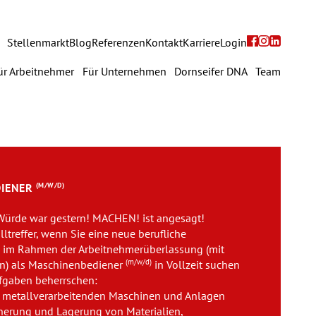
Navigation
Stellenmarkt
Blog
Referenzen
Kontakt
Karriere
Login
überspringen
avigation
ür Arbeitnehmer
Für Unternehmen
Dornseifer DNA
Team
berspringen
Für Arbeitnehmer
Für Unternehmen
DIENER
(M/W/D)
Dornseifer DNA
 Würde war gestern! MACHEN! ist angesagt!
Referenzen
lltreffer, wenn Sie eine neue berufliche
 im Rahmen der Arbeitnehmerüberlassung (mit
Stellenmarkt
(m/w/d)
n) als Maschinenbediener
in Vollzeit suchen
fgaben beherrschen:
Blog
 metallverarbeitenden Maschinen und Anlagen
cherung und Lagerung von Materialien,