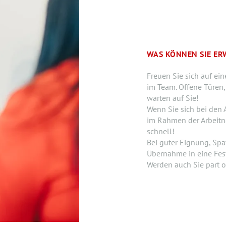
WAS KÖNNEN SIE ER
Freuen Sie sich auf e
im Team. Offene Türen,
warten auf Sie!
Wenn Sie sich bei den
im Rahmen der Arbeitn
schnell!
Bei guter Eignung, Spa
Übernahme in eine Fes
Werden auch Sie part o