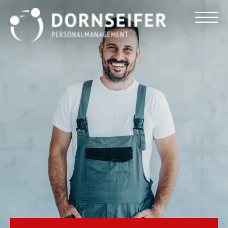
Für Arbeitnehmer
Für Unternehmen
Dornseifer DNA
Referenzen
Stellenmarkt
Blog