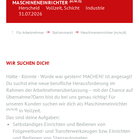
MASCHINENEINRICHTER
(M/W/D)
Team
Herscheid
Vollzeit, Schicht
Industrie
31.07.2026
Kontakt
Für Arbeitnehmer
Stellenmarkt
Maschineneinrichter (m/w/d)
Karriere
Login
WIR SUCHEN DICH!
Hätte - Könnte - Würde war gestern! MACHEN! ist angesagt!
Du suchst eine neue berufliche Herausforderung im
Rahmen der Arbeitnehmerüberlassung – mit der Chance auf
Übernahme?Dann bist du bei uns genau richtig! Für
unseren Kunden suchen wir dich als Maschineneinrichter
(m/w/d)
in Vollzeit.
Das sind deine Aufgaben:
Selbständiges Einrichten und Bedienen von
Folgeverbund- und Transferwerkzeugen bzw. Einrichten
und Bedienen von Stanzautomaten