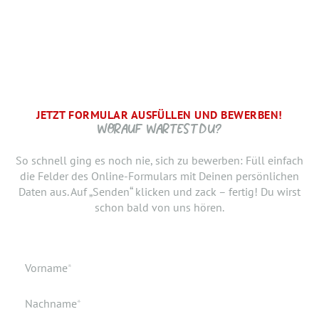
JETZT FORMULAR AUSFÜLLEN UND BEWERBEN!
BRAUCHEN WIR NOCH ...
SCHRITT.
DANKE, WIR FREUEN UNS AUF DICH UND MELDEN UNS
WORAUF WARTEST DU?
SCHNELLSTMÖGLICH.
Jetzt musst du uns nur noch verraten, ab wann Du bereit
So schnell ging es noch nie, sich zu bewerben: Füll einfach
bist, den neuen Job anzutreten. Du möchtest Deiner
die Felder des Online-Formulars mit Deinen persönlichen
Bewerbung doch noch einen Lebenslauf oder ein anderes
Daten aus. Auf „Senden“ klicken und zack – fertig! Du wirst
Dokument hinzufügen? Hier kannst Du es hochladen.
schon bald von uns hören.
Geburtsdatum
Verfügbar ab
Pflichtfeld
Vorname
*
Geburtsort
Dokumente
Pflichtfeld
Nachname
*