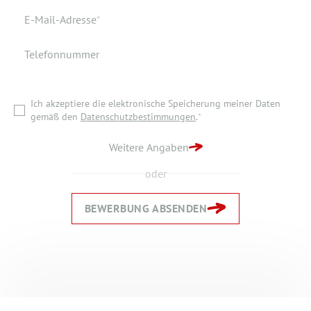
Wohnort
Pflichtfeld
E-Mail-Adresse
*
Telefonnummer
Ich akzeptiere die elektronische Speicherung meiner Daten
gemäß den
Datenschutzbestimmungen
.
*
Ich akzeptiere die elektronische Speicherung meiner Daten
ZURÜCK ZUR STARTSEITE
gemäß den
Datenschutzbestimmungen
.
*
BEWERBUNG ABSENDEN
Weitere Angaben
oder
BEWERBUNG ABSENDEN
Zurück
Zurück
Weiter