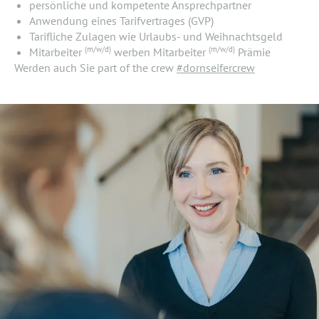
persönliche und kompetente Ansprechpartner
Anwendung eines Tarifvertrages (GVP)
Tarifliche Zulagen wie Urlaubs- und Weihnachtsgeld
(m/w/d)
(m/w/d)
Mitarbeiter
werben Mitarbeiter
Prämie
Werden auch Sie part of the crew
#dornseifercrew