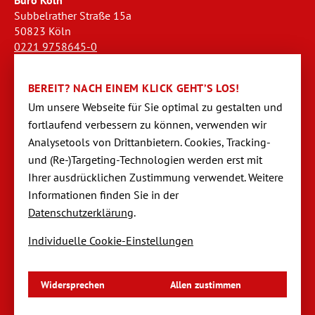
Büro Köln
Subbelrather Straße 15a
50823 Köln
0221 9758645-0
koeln@dornseifer-personal.de
BEREIT? NACH EINEM KLICK GEHT’S LOS!
Büro Stendal
Um unsere Webseite für Sie optimal zu gestalten und
Westwall 18
fortlaufend verbessern zu können, verwen­den wir
39576 Stendal
Analysetools von Dritt­anbietern. Cookies, Tracking-
03931 520944-0
und (Re-)Targeting-Techno­logien werden erst mit
stendal@dornseifer-personal.de
Ihrer ausdrücklichen Zustimmung verwendet. Weitere
Informationen finden Sie in der
Datenschutzerklärung
.
Individuelle Cookie-Einstellungen
Navigation
Startseite
überspringen
Impressum
Datenschutzerklärung
Widersprechen
Allen zustimmen
Datenschutzeinstellungen