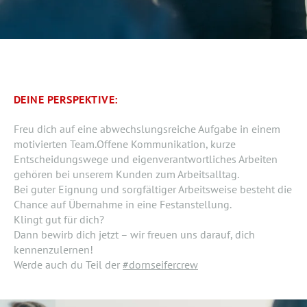
DEINE PERSPEKTIVE:
Freu dich auf eine abwechslungsreiche Aufgabe in einem
motivierten Team.Offene Kommunikation, kurze
Entscheidungswege und eigenverantwortliches Arbeiten
gehören bei unserem Kunden zum Arbeitsalltag.
Bei guter Eignung und sorgfältiger Arbeitsweise besteht die
Chance auf Übernahme in eine Festanstellung.
Klingt gut für dich?
Dann bewirb dich jetzt – wir freuen uns darauf, dich
kennenzulernen!
Werde auch du Teil der
#dornseifercrew