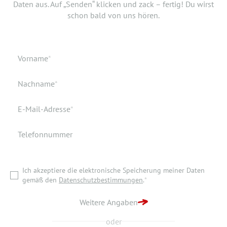
Daten aus. Auf „Senden“ klicken und zack – fertig! Du wirst
Dokument hinzufügen? Hier kannst Du es hochladen.
schon bald von uns hören.
Geburtsdatum
Verfügbar ab
Pflichtfeld
Vorname
*
Geburtsort
Dokumente
Pflichtfeld
Nachname
*
Wohnort
Pflichtfeld
E-Mail-Adresse
*
Telefonnummer
Ich akzeptiere die elektronische Speicherung meiner Daten
gemäß den
Datenschutzbestimmungen
.
*
Ich akzeptiere die elektronische Speicherung meiner Daten
ZURÜCK ZUR STARTSEITE
gemäß den
Datenschutzbestimmungen
.
*
BEWERBUNG ABSENDEN
Weitere Angaben
oder