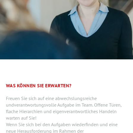
WAS KÖNNEN SIE ERWARTEN?
Freuen Sie sich auf eine abwechslungsreiche
undverantwortungsvolle Aufgabe im Team. Offene Türen,
flache Hierarchien und eigenverantwortliches Handeln
warten auf Sie!
Wenn Sie sich bei den Aufgaben wiederfinden und eine
neue Herausforderung im Rahmen der