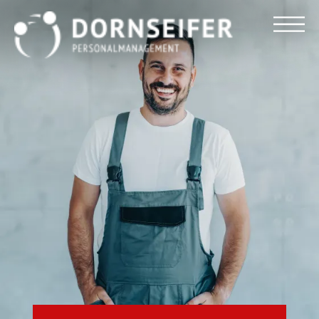
Für Arbeitnehmer
Für Unternehmen
Dornseifer DNA
Referenzen
Stellenmarkt
Blog