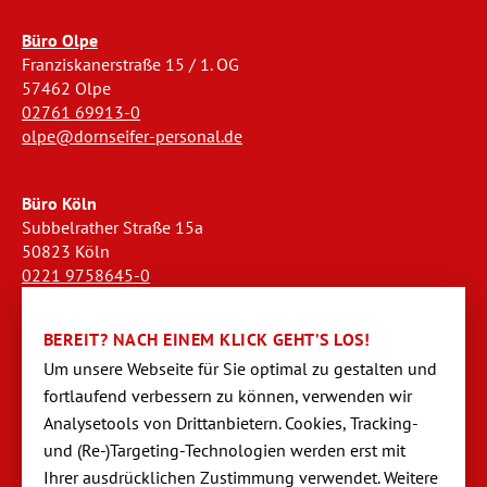
Büro Olpe
Franziskanerstraße 15 / 1. OG
57462 Olpe
02761 69913-0
olpe@dornseifer-personal.de
Büro Köln
Subbelrather Straße 15a
50823 Köln
0221 9758645-0
koeln@dornseifer-personal.de
BEREIT? NACH EINEM KLICK GEHT’S LOS!
Büro Stendal
Um unsere Webseite für Sie optimal zu gestalten und
Westwall 18
fortlaufend verbessern zu können, verwen­den wir
39576 Stendal
Analysetools von Dritt­anbietern. Cookies, Tracking-
03931 520944-0
und (Re-)Targeting-Techno­logien werden erst mit
stendal@dornseifer-personal.de
Ihrer ausdrücklichen Zustimmung verwendet. Weitere