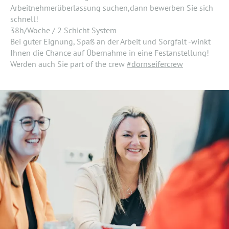
Arbeitnehmerüberlassung suchen,dann bewerben Sie sich
schnell!
38h/Woche / 2 Schicht System
Bei guter Eignung, Spaß an der Arbeit und Sorgfalt -winkt
Ihnen die Chance auf Übernahme in eine Festanstellung!
Werden auch Sie part of the crew
#dornseifercrew