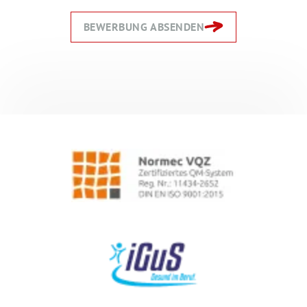
BEWERBUNG ABSENDEN
Zurück
Zurück
Weiter