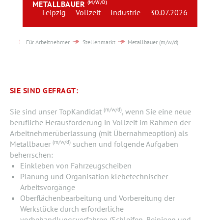
METALLBAUER
(M/W/D)
Team
Leipzig
Vollzeit
Industrie
30.07.2026
Kontakt
Für Arbeitnehmer
Stellenmarkt
Metallbauer (m/w/d)
Karriere
Login
SIE SIND GEFRAGT:
(m/w/d)
Sie sind unser TopKandidat
, wenn Sie eine neue
berufliche Herausforderung in Vollzeit im Rahmen der
Arbeitnehmerüberlassung (mit Übernahmeoption) als
(m/w/d)
Metallbauer
suchen und folgende Aufgaben
beherrschen:
Einkleben von Fahrzeugscheiben
Planung und Organisation klebetechnischer
Arbeitsvorgänge
Oberflächenbearbeitung und Vorbereitung der
Werkstücke durch erforderliche
vorbehandlungsverfahren (Schleifen, Reinigen und