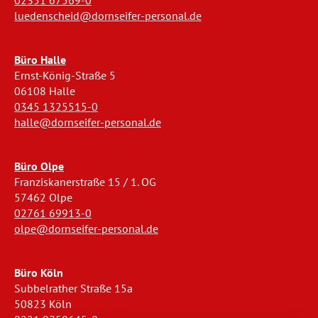
02351 67569-0
luedenscheid@dornseifer-personal.de
Büro Halle
Ernst-König-Straße 5
06108 Halle
0345 1325515-0
halle@dornseifer-personal.de
Büro Olpe
Franziskanerstraße 15 / 1. OG
57462 Olpe
02761 69913-0
olpe@dornseifer-personal.de
Büro Köln
Subbelrather Straße 15a
50823 Köln