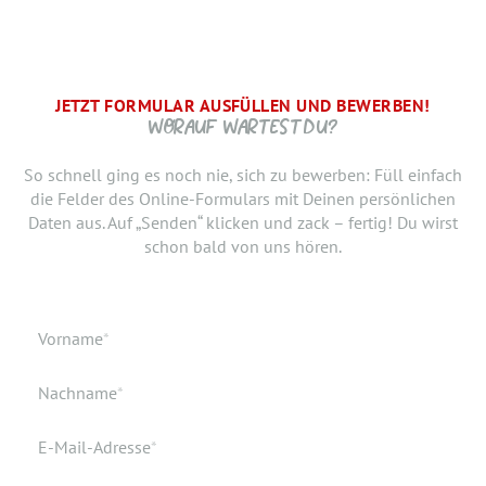
JETZT FORMULAR AUSFÜLLEN UND BEWERBEN!
BRAUCHEN WIR NOCH ...
SCHRITT.
DANKE, WIR FREUEN UNS AUF DICH UND MELDEN UNS
WORAUF WARTEST DU?
SCHNELLSTMÖGLICH.
Jetzt musst du uns nur noch verraten, ab wann Du bereit
So schnell ging es noch nie, sich zu bewerben: Füll einfach
bist, den neuen Job anzutreten. Du möchtest Deiner
die Felder des Online-Formulars mit Deinen persönlichen
Bewerbung doch noch einen Lebenslauf oder ein anderes
Daten aus. Auf „Senden“ klicken und zack – fertig! Du wirst
Dokument hinzufügen? Hier kannst Du es hochladen.
schon bald von uns hören.
Geburtsdatum
Verfügbar ab
Pflichtfeld
Vorname
*
Geburtsort
Dokumente
Pflichtfeld
Nachname
*
Wohnort
Pflichtfeld
E-Mail-Adresse
*