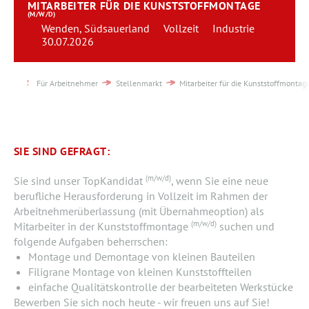
MITARBEITER FÜR DIE KUNSTSTOFFMONTAGE
Team
(M/W/D)
Wenden, Südsauerland
Vollzeit
Industrie
30.07.2026
Kontakt
Karriere
Für Arbeitnehmer
Stellenmarkt
Mitarbeiter für die Kunststoffmontag
Login
SIE SIND GEFRAGT:
(m/w/d)
Sie sind unser TopKandidat
, wenn Sie eine neue
berufliche Herausforderung in Vollzeit im Rahmen der
Arbeitnehmerüberlassung (mit Übernahmeoption) als
(m/w/d)
Mitarbeiter in der Kunststoffmontage
suchen und
folgende Aufgaben beherrschen:
Montage und Demontage von kleinen Bauteilen
Filigrane Montage von kleinen Kunststoffteilen
einfache Qualitätskontrolle der bearbeiteten Werkstücke
Bewerben Sie sich noch heute - wir freuen uns auf Sie!