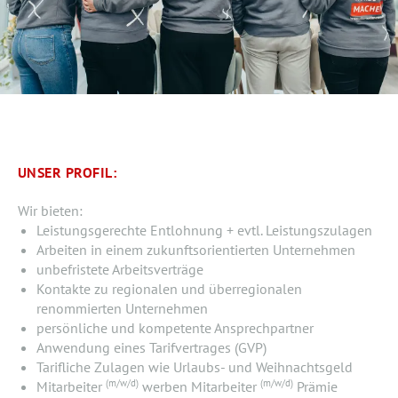
UNSER PROFIL:
Wir bieten:
Leistungsgerechte Entlohnung + evtl. Leistungszulagen
Arbeiten in einem zukunftsorientierten Unternehmen
unbefristete Arbeitsverträge
Kontakte zu regionalen und überregionalen
renommierten Unternehmen
persönliche und kompetente Ansprechpartner
Anwendung eines Tarifvertrages (GVP)
Tarifliche Zulagen wie Urlaubs- und Weihnachtsgeld
(m/w/d)
(m/w/d)
Mitarbeiter
werben Mitarbeiter
Prämie