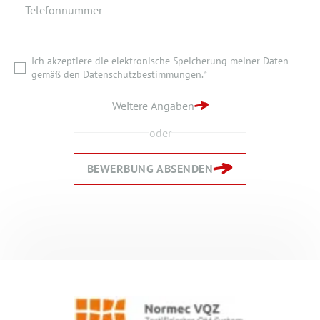
Telefonnummer
Ich akzeptiere die elektronische Speicherung meiner Daten
gemäß den
Datenschutzbestimmungen
.
*
Ich akzeptiere die elektronische Speicherung meiner Daten
ZURÜCK ZUR STARTSEITE
gemäß den
Datenschutzbestimmungen
.
*
BEWERBUNG ABSENDEN
Weitere Angaben
oder
BEWERBUNG ABSENDEN
Zurück
Zurück
Weiter