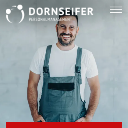
Für Arbeitnehmer
Für Unternehmen
Dornseifer DNA
Referenzen
Stellenmarkt
Blog