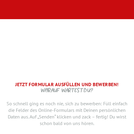
JETZT FORMULAR AUSFÜLLEN UND BEWERBEN!
BRAUCHEN WIR NOCH ...
SCHRITT.
DANKE, WIR FREUEN UNS AUF DICH UND MELDEN UNS
WORAUF WARTEST DU?
SCHNELLSTMÖGLICH.
Jetzt musst du uns nur noch verraten, ab wann Du bereit
So schnell ging es noch nie, sich zu bewerben: Füll einfach
bist, den neuen Job anzutreten. Du möchtest Deiner
die Felder des Online-Formulars mit Deinen persönlichen
Bewerbung doch noch einen Lebenslauf oder ein anderes
Daten aus. Auf „Senden“ klicken und zack – fertig! Du wirst
Dokument hinzufügen? Hier kannst Du es hochladen.
schon bald von uns hören.