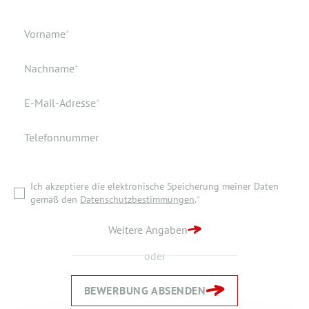
Geburtsdatum
Verfügbar ab
Pflichtfeld
Vorname
*
Geburtsort
Dokumente
Pflichtfeld
Nachname
*
Wohnort
Pflichtfeld
E-Mail-Adresse
*
Telefonnummer
Ich akzeptiere die elektronische Speicherung meiner Daten
gemäß den
Datenschutzbestimmungen
.
*
Ich akzeptiere die elektronische Speicherung meiner Daten
ZURÜCK ZUR STARTSEITE
gemäß den
Datenschutzbestimmungen
.
*
BEWERBUNG ABSENDEN
Weitere Angaben
oder
BEWERBUNG ABSENDEN
Zurück
Zurück
Weiter