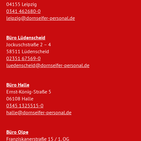
04155 Leipzig
0341 462680-0
leipzig@dornseifer-personal.de
Büro Lüdenscheid
Jockuschstraße 2 – 4
58511 Lüdenscheid
02351 67569-0
luedenscheid@dornseifer-personal.de
Büro Halle
Ernst-König-Straße 5
06108 Halle
0345 1325515-0
halle@dornseifer-personal.de
Büro Olpe
Franziskanerstraße 15 / 1. OG