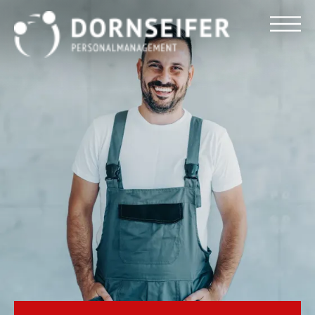
Für Arbeitnehmer
Für Unternehmen
Dornseifer DNA
Referenzen
Stellenmarkt
Blog