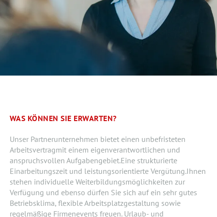
WAS KÖNNEN SIE ERWARTEN?
Unser Partnerunternehmen bietet einen unbefristeten
Arbeitsvertragmit einem eigenverantwortlichen und
anspruchsvollen Aufgabengebiet.Eine strukturierte
Einarbeitungszeit und leistungsorientierte Vergütung.Ihnen
stehen individuelle Weiterbildungsmöglichkeiten zur
Verfügung und ebenso dürfen Sie sich auf ein sehr gutes
Betriebsklima, flexible Arbeitsplatzgestaltung sowie
regelmäßige Firmenevents freuen. Urlaub- und