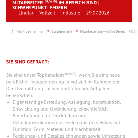
MITARBEITER
(M/W/D)
IM BEREICH R&D |
Team
SCHWERPUNKT: FEDERN
Lindlar
Vollzeit
Industrie
29.07.2026
Kontakt
Für Arbeitnehmer
Stellenmarkt
Mitarbeiter (m/w/d) im Bereich R&D 
Karriere
Login
SIE SIND GEFRAGT:
(m/w/d)
Sie sind unser TopKandidat
, wenn Sie eine neue
berufliche Herausforderung in Vollzeit im Rahmen der
Direktvermittlung suchen und folgende Aufgaben
beherrschen:
Eigenständige Erstellung, Auslegung, Konstruktion,
Entwicklung und Optimierung, einschließlich
Berechnungen für Druckfedern und
Detailkonstruktionen für Federn mit dem Fokus auf
Funktion, Form, Material und Machbarkeit
Fertigungs- und Detailzeichnungen sowie Umsetzung