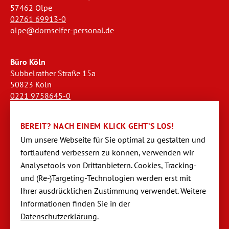
57462 Olpe
02761 69913-0
olpe@dornseifer-personal.de
Büro Köln
Subbelrather Straße 15a
50823 Köln
0221 9758645-0
koeln@dornseifer-personal.de
BEREIT? NACH EINEM KLICK GEHT’S LOS!
Büro Stendal
Um unsere Webseite für Sie optimal zu gestalten und
Westwall 18
fortlaufend verbessern zu können, verwen­den wir
39576 Stendal
Analysetools von Dritt­anbietern. Cookies, Tracking-
03931 520944-0
und (Re-)Targeting-Techno­logien werden erst mit
stendal@dornseifer-personal.de
Ihrer ausdrücklichen Zustimmung verwendet. Weitere
Informationen finden Sie in der
Datenschutzerklärung
.