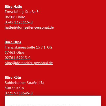
Büro Halle
Ernst-König-Straße 5
06108 Halle
0345 1325515-0
halle@dornseifer-personal.de
Büro Olpe
Franziskanerstraße 15 / 1. OG
57462 Olpe
02761 69913-0
olpe@dornseifer-personal.de
Büro Köln
Subbelrather Straße 15a
50823 Köln
0221 9758645-0
koeln@dornseifer-personal.de