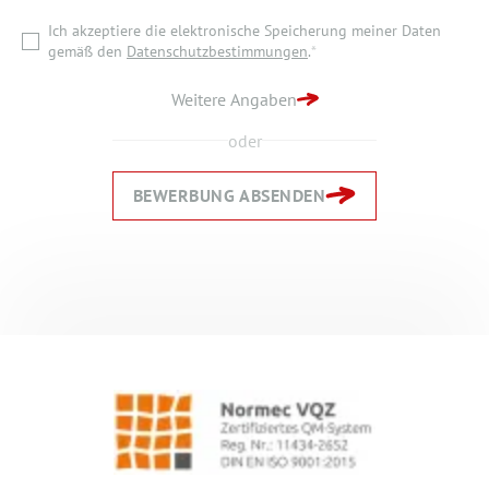
Ich akzeptiere die elektronische Speicherung meiner Daten
ZURÜCK ZUR STARTSEITE
gemäß den
Datenschutzbestimmungen
.
*
BEWERBUNG ABSENDEN
Weitere Angaben
oder
BEWERBUNG ABSENDEN
Zurück
Zurück
Weiter