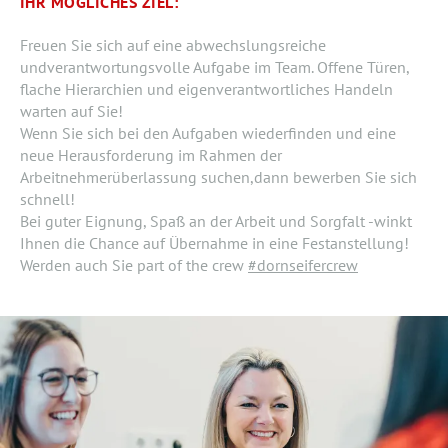
IHR MÖGLICHES ZIEL:
Freuen Sie sich auf eine abwechslungsreiche
undverantwortungsvolle Aufgabe im Team. Offene Türen,
flache Hierarchien und eigenverantwortliches Handeln
warten auf Sie!
Wenn Sie sich bei den Aufgaben wiederfinden und eine
neue Herausforderung im Rahmen der
Arbeitnehmerüberlassung suchen,dann bewerben Sie sich
schnell!
Bei guter Eignung, Spaß an der Arbeit und Sorgfalt -winkt
Ihnen die Chance auf Übernahme in eine Festanstellung!
Werden auch Sie part of the crew
#dornseifercrew