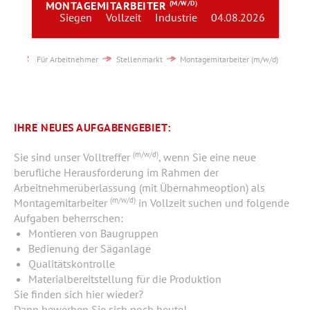
MONTAGEMITARBEITER
(M/W/D)
Team
Siegen
Vollzeit
Industrie
04.08.2026
Kontakt
Für Arbeitnehmer
Stellenmarkt
Montagemitarbeiter (m/w/d)
Karriere
Login
IHRE NEUES AUFGABENGEBIET:
(m/w/d)
Sie sind unser Volltreffer
, wenn Sie eine neue
berufliche Herausforderung im Rahmen der
Arbeitnehmerüberlassung (mit Übernahmeoption) als
(m/w/d)
Montagemitarbeiter
in Vollzeit suchen und folgende
Aufgaben beherrschen:
Montieren von Baugruppen
Bedienung der Säganlage
Qualitätskontrolle
Materialbereitstellung für die Produktion
Sie finden sich hier wieder?
Dann bewerben Sie sich noch heute!