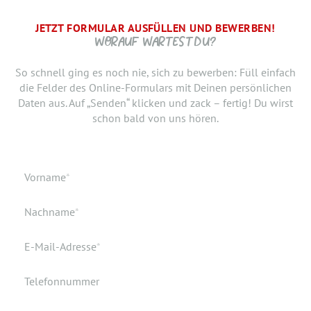
JETZT FORMULAR AUSFÜLLEN UND BEWERBEN!
BRAUCHEN WIR NOCH ...
SCHRITT.
DANKE, WIR FREUEN UNS AUF DICH UND MELDEN UNS
WORAUF WARTEST DU?
SCHNELLSTMÖGLICH.
Jetzt musst du uns nur noch verraten, ab wann Du bereit
So schnell ging es noch nie, sich zu bewerben: Füll einfach
bist, den neuen Job anzutreten. Du möchtest Deiner
die Felder des Online-Formulars mit Deinen persönlichen
Bewerbung doch noch einen Lebenslauf oder ein anderes
Daten aus. Auf „Senden“ klicken und zack – fertig! Du wirst
Dokument hinzufügen? Hier kannst Du es hochladen.
schon bald von uns hören.
Geburtsdatum
Verfügbar ab
Pflichtfeld
Vorname
*
Geburtsort
Dokumente
Pflichtfeld
Nachname
*
Wohnort
Pflichtfeld
E-Mail-Adresse
*
Telefonnummer
Ich akzeptiere die elektronische Speicherung meiner Daten
gemäß den
Datenschutzbestimmungen
.
*