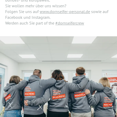
Sie wollen mehr über uns wissen?
Folgen Sie uns auf
www.dornseifer-personal.de
sowie auf
Facebook und Instagram.
Werden auch Sie part of the
#dornseifercrew