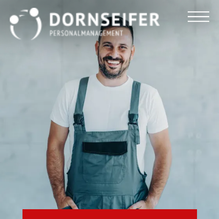
Für Arbeitnehmer
Für Unternehmen
Dornseifer DNA
Referenzen
Stellenmarkt
Blog