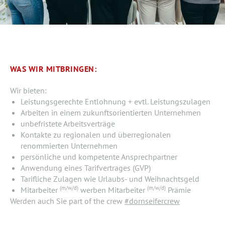
WAS WIR MITBRINGEN:
Wir bieten:
Leistungsgerechte Entlohnung + evtl. Leistungszulagen
Arbeiten in einem zukunftsorientierten Unternehmen
unbefristete Arbeitsverträge
Kontakte zu regionalen und überregionalen
renommierten Unternehmen
persönliche und kompetente Ansprechpartner
Anwendung eines Tarifvertrages (GVP)
Tarifliche Zulagen wie Urlaubs- und Weihnachtsgeld
(m/w/d)
(m/w/d)
Mitarbeiter
werben Mitarbeiter
Prämie
Werden auch Sie part of the crew
#dornseifercrew