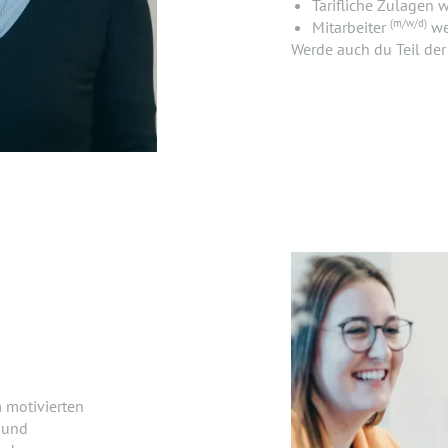
Tarifliche Zulagen 
(m/w/d)
Mitarbeiter
we
Werde auch du Teil de
 motivierten
 und