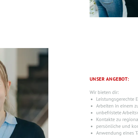
UNSER ANGEBOT:
Wir bieten dir:
Leistungsgerechte E
Arbeiten in einem z
unbefristete Arbeits
Kontakte zu region
persönliche und ko
Anwendung eines Ta