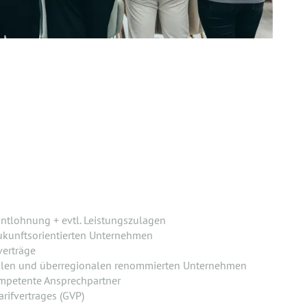
ntlohnung + evtl. Leistungszulagen
ukunftsorientierten Unternehmen
verträge
alen und überregionalen renommierten Unternehmen
mpetente Ansprechpartner
rifvertrages (GVP)