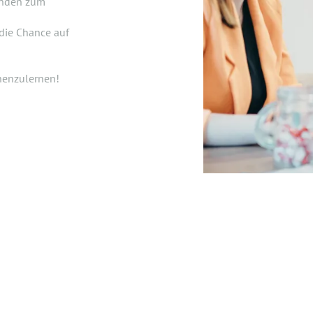
unden zum
 die Chance auf
nnenzulernen!