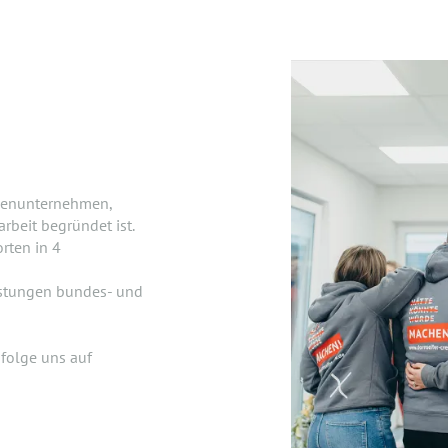
lienunternehmen,
beit begründet ist.
rten in 4
istungen bundes- und
folge uns auf