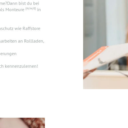
me?Dann bist du bei
(m/w/d)
 als Monteure
in
chutz wie Raffstore
arbeiten an Rollladen,
uerungen
ich kennenzulernen!