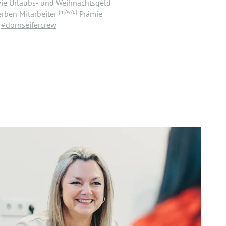
wie Urlaubs- und Weihnachtsgeld
(m/w/d)
rben Mitarbeiter
Prämie
r
#dornseifercrew