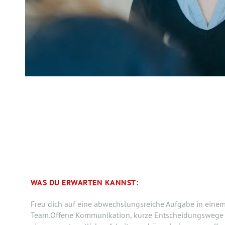
WAS DU ERWARTEN KANNST:
Freu dich auf eine abwechslungsreiche Aufgabe in einem
Team.Offene Kommunikation, kurze Entscheidungswege