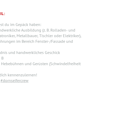
IL:
est du im Gepäck haben:
dwerkliche Ausbildung (z. B. Rolladen- und
oniker, Metallbauer, Tischler oder Elektriker),
hrungen im Bereich Fenster-/Fassade und
ndnis und handwerkliches Geschick
 B
n, Hebebühnen und Gerüsten (Schwindelfreiheit
 dich kennenzulernen!
r
#dornseifercrew