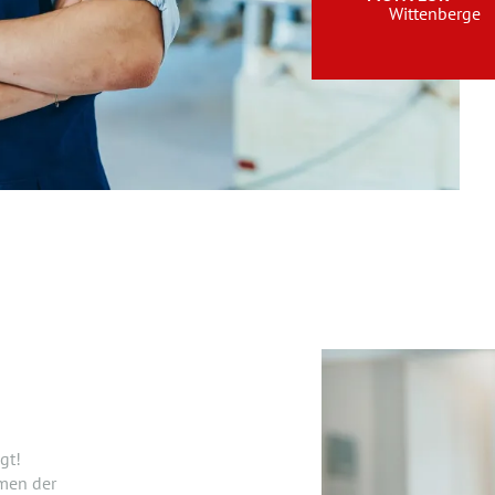
Wittenberge
gt!
men der