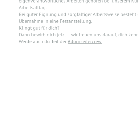
eigenverantwortliches Arbeiten gehören bei unserem K
Arbeitsalltag.
Bei guter Eignung und sorgfältiger Arbeitsweise besteht
Übernahme in eine Festanstellung.
Klingt gut für dich?
Dann bewirb dich jetzt – wir freuen uns darauf, dich ke
Werde auch du Teil der
#dornseifercrew