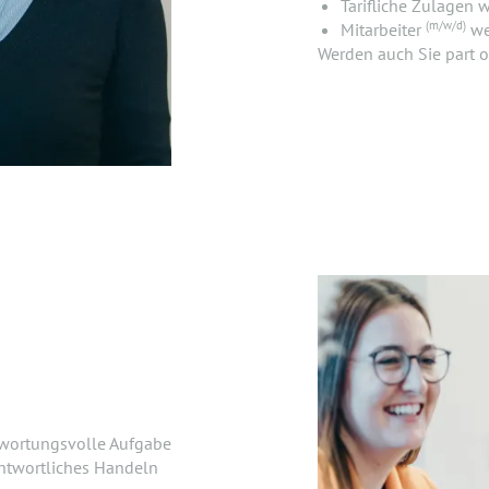
Tarifliche Zulagen 
(m/w/d)
Mitarbeiter
we
Werden auch Sie part o
twortungsvolle Aufgabe
antwortliches Handeln