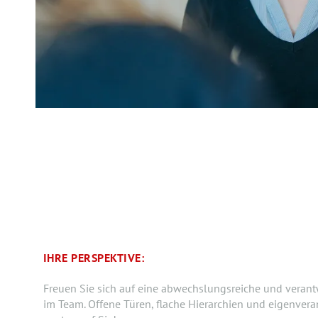
IHRE PERSPEKTIVE:
Freuen Sie sich auf eine abwechslungsreiche und veran
im Team. Offene Türen, flache Hierarchien und eigenver