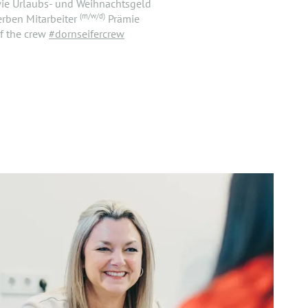
wie Urlaubs- und Weihnachtsgeld
(m/w/d)
rben Mitarbeiter
Prämie
f the crew
#dornseifercrew