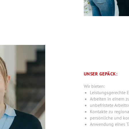
UNSER GEPÄCK:
Wir bieten:
Leistungsgerechte E
Arbeiten in einem z
unbefristete Arbeits
Kontakte zu region
persönliche und ko
Anwendung eines Ta