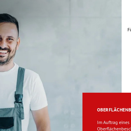
N
F
ü
OBERFLÄCHENB
Im Auftrag eines
Oberflächenbesc