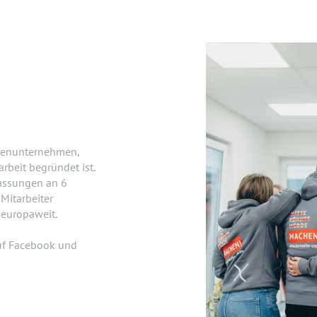
lienunternehmen,
beit begründet ist.
lassungen an 6
Mitarbeiter
 europaweit.
uf Facebook und