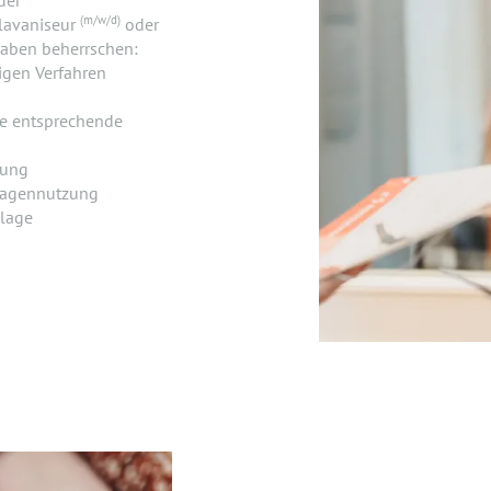
der
(m/w/d)
lavaniseur
oder
aben beherrschen:
igen Verfahren
e entsprechende
tung
lagennutzung
nlage