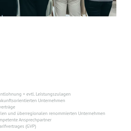
ntlohnung + evtl. Leistungszulagen
ukunftsorientierten Unternehmen
verträge
alen und überregionalen renommierten Unternehmen
mpetente Ansprechpartner
rifvertrages (GVP)