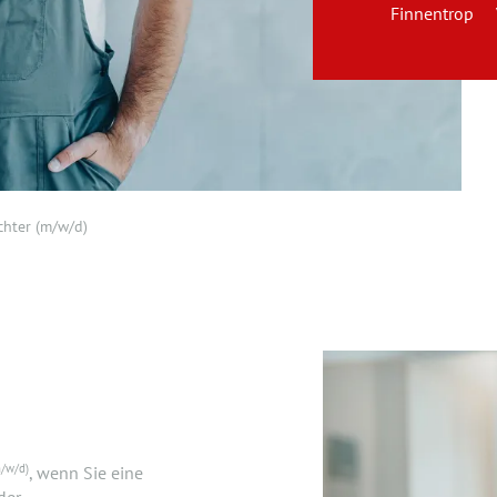
Finnentrop
chter (m/w/d)
/w/d)
, wenn Sie eine