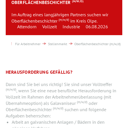
OBERFLÄCHENBESCHICHTER
(M/W/D)
Team
Im Auftrag eines langjährigen Partners suchen wir
Kontakt
(m/w/d)
Oberflächenbeschichter
im Kreis Olpe.
Attendorn
Vollzeit
Industrie
06.08.2026
Karriere
Für Arbeitnehmer
Stellenmarkt
Oberflächenbeschichter (m/w/d)
Login
HERAUSFORDERUNG GEFÄLLIG?
Dann sind Sie bei uns richtig! Sie sind unser Volltreffer
(m/w/d)
, wenn Sie eine neue berufliche Herausforderung in
Vollzeit im Rahmen der Arbeitnehmerüberlassung (mit
(m/w/d)
Übernahmeoption) als Galavaniseur
oder
(m/w/d)
Oberflächenbeschichter
suchen und folgende
Aufgaben beherrschen:
Arbeit an galvanischen Anlagen / Bädern in den