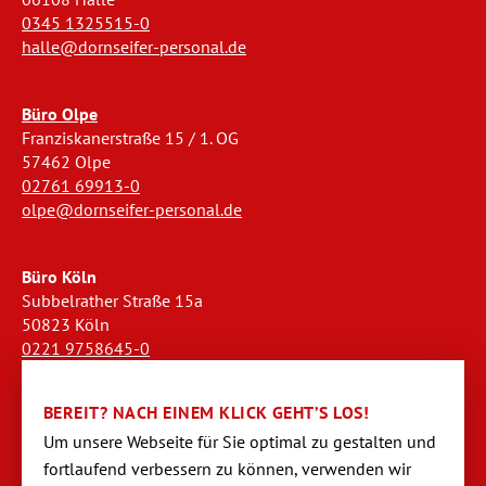
0345 1325515-0
halle@dornseifer-personal.de
Büro Olpe
Franziskanerstraße 15 / 1. OG
57462 Olpe
02761 69913-0
olpe@dornseifer-personal.de
Büro Köln
Subbelrather Straße 15a
50823 Köln
0221 9758645-0
koeln@dornseifer-personal.de
BEREIT? NACH EINEM KLICK GEHT’S LOS!
Büro Stendal
Um unsere Webseite für Sie optimal zu gestalten und
Westwall 18
fortlaufend verbessern zu können, verwen­den wir