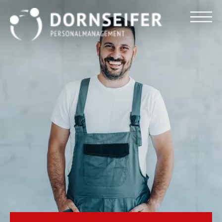
Für Arbeitnehmer
Für Unternehmen
Dornseifer DNA
Referenzen
Stellenmarkt
Blog