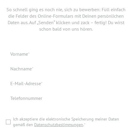
SCHNELLSTMÖGLICH.
Jetzt musst du uns nur noch verraten, ab wann Du bereit
So schnell ging es noch nie, sich zu bewerben: Füll einfach
bist, den neuen Job anzutreten. Du möchtest Deiner
die Felder des Online-Formulars mit Deinen persönlichen
Bewerbung doch noch einen Lebenslauf oder ein anderes
Daten aus. Auf „Senden“ klicken und zack – fertig! Du wirst
Dokument hinzufügen? Hier kannst Du es hochladen.
schon bald von uns hören.
Geburtsdatum
Verfügbar ab
Pflichtfeld
Vorname
*
Geburtsort
Dokumente
Pflichtfeld
Nachname
*
Wohnort
Pflichtfeld
E-Mail-Adresse
*
Telefonnummer
Ich akzeptiere die elektronische Speicherung meiner Daten
gemäß den
Datenschutzbestimmungen
.
*
Ich akzeptiere die elektronische Speicherung meiner Daten
ZURÜCK ZUR STARTSEITE
gemäß den
Datenschutzbestimmungen
.
*