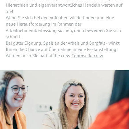
Hierarchien und eigenverantwortliches Handeln warten auf
Sie!
Wenn Sie sich bei den Aufgaben wiederfinden und eine
neue Herausforderung im Rahmen der
Arbeitnehmerüberlassung suchen, dann bewerben Sie sich
schnell!
Bei guter Eignung, Spaß an der Arbeit und Sorgfalt - winkt
Ihnen die Chance auf Übernahme in eine Festanstellung!
Werden auch Sie part of the crew
#dornseifercrew