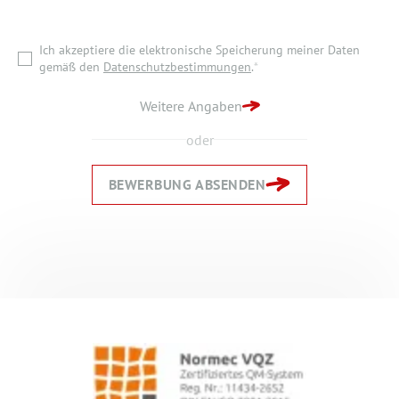
gemäß den
Datenschutzbestimmungen
.
*
Ich akzeptiere die elektronische Speicherung meiner Daten
ZURÜCK ZUR STARTSEITE
gemäß den
Datenschutzbestimmungen
.
*
BEWERBUNG ABSENDEN
Weitere Angaben
oder
BEWERBUNG ABSENDEN
Zurück
Zurück
Weiter