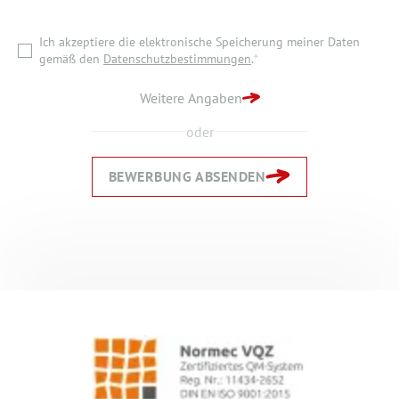
Ich akzeptiere die elektronische Speicherung meiner Daten
ZURÜCK ZUR STARTSEITE
gemäß den
Datenschutzbestimmungen
.
*
BEWERBUNG ABSENDEN
Weitere Angaben
oder
BEWERBUNG ABSENDEN
Zurück
Zurück
Weiter