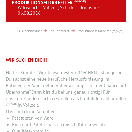
PRODUKTIONSMITARBEITER
(M/W/D)
Team
Wilnsdorf
Vollzeit, Schicht
Industrie
06.08.2026
Kontakt
Für Arbeitnehmer
Stellenmarkt
Produktionsmitarbeiter (m/w/d)
Karriere
Login
WIR SUCHEN DICH!
Hätte - Könnte - Würde war gestern! MACHEN! ist angesagt!
Du suchst eine neue berufliche Herausforderung im
Rahmen der Arbeitnehmerüberlassung – mit der Chance auf
Übernahme?Dann bist du bei uns genau richtig! Für
unseren Kunden suchen wir dich als Produktionsmitarbeiter
(m/w/d)
in Vollzeit.
Das sind deine Aufgaben:
Palettieren von Ware
Eimer auf Palette packen (bis 20 Kilo Gewicht)
Qualitätskontrolle