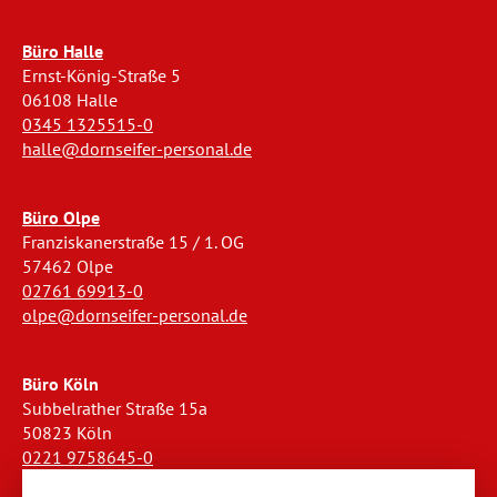
Büro Halle
Ernst-König-Straße 5
06108 Halle
0345 1325515-0
halle@dornseifer-personal.de
Büro Olpe
Franziskanerstraße 15 / 1. OG
57462 Olpe
02761 69913-0
olpe@dornseifer-personal.de
Büro Köln
Subbelrather Straße 15a
50823 Köln
0221 9758645-0
koeln@dornseifer-personal.de