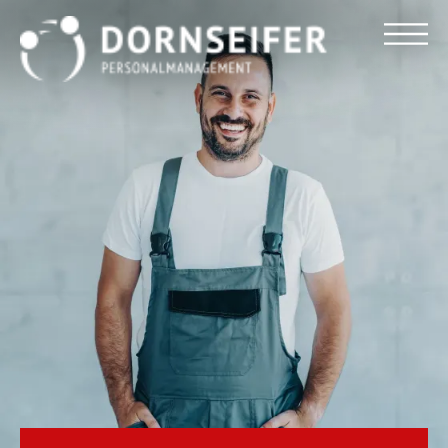
Für Arbeitnehmer
Für Unternehmen
Dornseifer DNA
Referenzen
Stellenmarkt
Blog