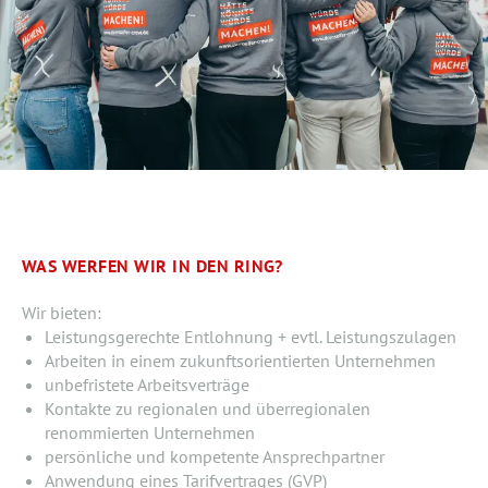
WAS WERFEN WIR IN DEN RING?
Wir bieten:
Leistungsgerechte Entlohnung + evtl. Leistungszulagen
Arbeiten in einem zukunftsorientierten Unternehmen
unbefristete Arbeitsverträge
Kontakte zu regionalen und überregionalen
renommierten Unternehmen
persönliche und kompetente Ansprechpartner
Anwendung eines Tarifvertrages (GVP)