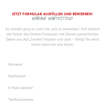
JETZT FORMULAR AUSFÜLLEN UND BEWERBEN!
BRAUCHEN WIR NOCH ...
SCHRITT.
DANKE, WIR FREUEN UNS AUF DICH UND MELDEN UNS
WORAUF WARTEST DU?
SCHNELLSTMÖGLICH.
Jetzt musst du uns nur noch verraten, ab wann Du bereit
So schnell ging es noch nie, sich zu bewerben: Füll einfach
bist, den neuen Job anzutreten. Du möchtest Deiner
die Felder des Online-Formulars mit Deinen persönlichen
Bewerbung doch noch einen Lebenslauf oder ein anderes
Daten aus. Auf „Senden“ klicken und zack – fertig! Du wirst
Dokument hinzufügen? Hier kannst Du es hochladen.
schon bald von uns hören.
Geburtsdatum
Verfügbar ab
Pflichtfeld
Vorname
*
Geburtsort
Dokumente
Pflichtfeld
Nachname
*
Wohnort
Pflichtfeld
E-Mail-Adresse
*
Telefonnummer
Ich akzeptiere die elektronische Speicherung meiner Daten
gemäß den
Datenschutzbestimmungen
.
*