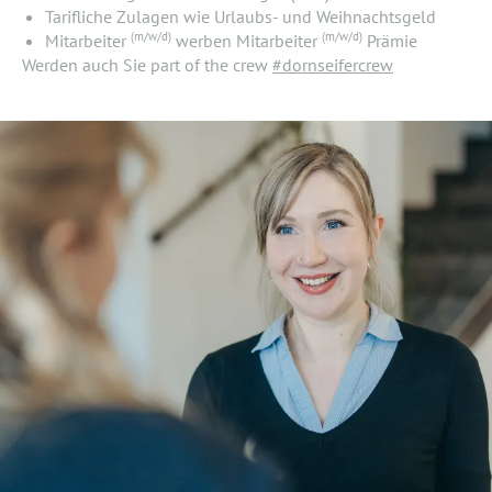
Tarifliche Zulagen wie Urlaubs- und Weihnachtsgeld
(m/w/d)
(m/w/d)
Mitarbeiter
werben Mitarbeiter
Prämie
Werden auch Sie part of the crew
#dornseifercrew