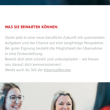
WAS SIE ERWARTEN KÖNNEN:
Starte jetzt in eine neue berufliche Zukunft mit spannenden
Aufgaben und der Chance auf eine langfristige Perspektive.
Bei guter Eignung besteht die Möglichkeit der Übernahme
in eine Festanstellung.
Bewirb dich jetzt schnell und unkompliziert – wir freuen
uns darauf, dich kennenzulernen!
Werde auch du Teil der
#dornseifercrew