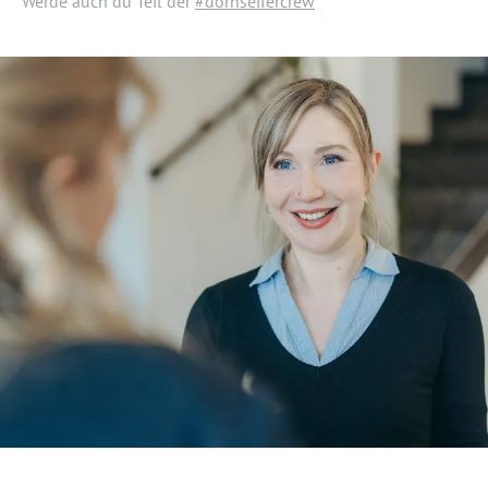
Werde auch du Teil der
#dornseifercrew