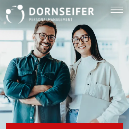
Für Arbeitnehmer
Für Unternehmen
Dornseifer DNA
Referenzen
Stellenmarkt
Blog