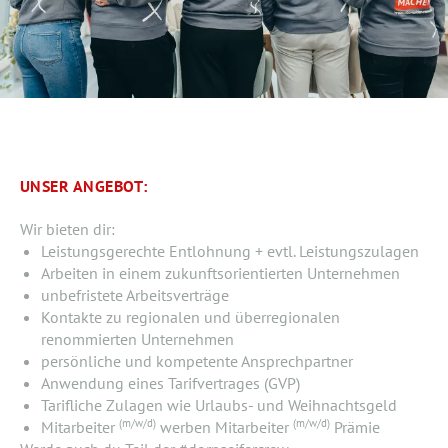
UNSER ANGEBOT:
Wir bieten dir:
Leistungsgerechte Entlohnung + evtl. Leistungszulagen
Arbeiten in einem zukunftsorientierten Unternehmen
unbefristete Arbeitsverträge
Kontakte zu regionalen und überregionalen
renommierten Unternehmen
persönliche und kompetente Ansprechpartner
Anwendung eines Tarifvertrages (GVP)
Tarifliche Zulagen wie Urlaubs- und Weihnachtsgeld
(m/w/d)
(m/w/d)
Mitarbeiter
werben Mitarbeiter
Prämie