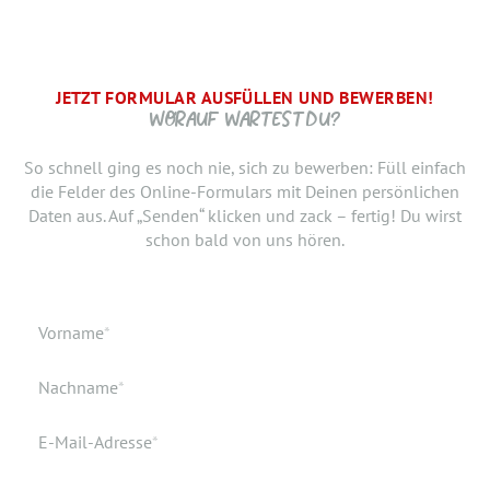
JETZT FORMULAR AUSFÜLLEN UND BEWERBEN!
BRAUCHEN WIR NOCH ...
SCHRITT.
DANKE, WIR FREUEN UNS AUF DICH UND MELDEN UNS
WORAUF WARTEST DU?
SCHNELLSTMÖGLICH.
Jetzt musst du uns nur noch verraten, ab wann Du bereit
So schnell ging es noch nie, sich zu bewerben: Füll einfach
bist, den neuen Job anzutreten. Du möchtest Deiner
die Felder des Online-Formulars mit Deinen persönlichen
Bewerbung doch noch einen Lebenslauf oder ein anderes
Daten aus. Auf „Senden“ klicken und zack – fertig! Du wirst
Dokument hinzufügen? Hier kannst Du es hochladen.
schon bald von uns hören.
Geburtsdatum
Verfügbar ab
Pflichtfeld
Vorname
*
Geburtsort
Dokumente
Pflichtfeld
Nachname
*
Wohnort
Pflichtfeld
E-Mail-Adresse
*