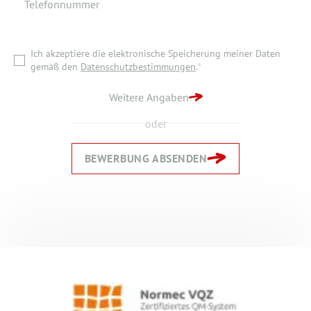
Telefonnummer
Ich akzeptiere die elektronische Speicherung meiner Daten
gemäß den
Datenschutzbestimmungen
.
*
Ich akzeptiere die elektronische Speicherung meiner Daten
ZURÜCK ZUR STARTSEITE
gemäß den
Datenschutzbestimmungen
.
*
BEWERBUNG ABSENDEN
Weitere Angaben
oder
BEWERBUNG ABSENDEN
Zurück
Zurück
Weiter