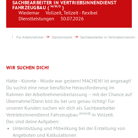
SACHBEARBEITER IN VERTRIEBSINNENDIENST
Team
FAHRZEUGBAU (
M/W/D
)
Wiedemar
Vollzeit, Teilzeit - flexibel
Dienstleistungen
30.07.2026
Kontakt
Karriere
Für Arbeitnehmer
Stellenmarkt
Sachbearbeiter in Vertriebsinnendien
Login
WIR SUCHEN DICH!
Hätte - Könnte - Würde war gestern! MACHEN! ist angesagt!
Du suchst eine neue berufliche Herausforderung im
Rahmen der Arbeitnehmerüberlassung – mit der Chance auf
Übernahme?Dann bist du bei uns genau richtig! Für
unseren Kunden suchen wir dich als Sachbearbeiter
(m/w/d)
Vertriebsinnendienst Fahrzeugbau
in Vollzeit.
Das sind deine Aufgaben:
Unterstützung und Mitwirkung bei der Erstellung von
Angeboten und Kalkulationen