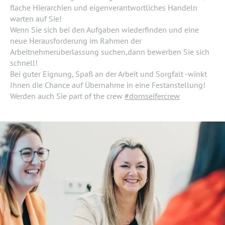
flache Hierarchien und eigenverantwortliches Handeln
warten auf Sie!
Wenn Sie sich bei den Aufgaben wiederfinden und eine
neue Herausforderung im Rahmen der
Arbeitnehmerüberlassung suchen,dann bewerben Sie sich
schnell!
Bei guter Eignung, Spaß an der Arbeit und Sorgfalt -winkt
Ihnen die Chance auf Übernahme in eine Festanstellung!
Werden auch Sie part of the crew
#dornseifercrew