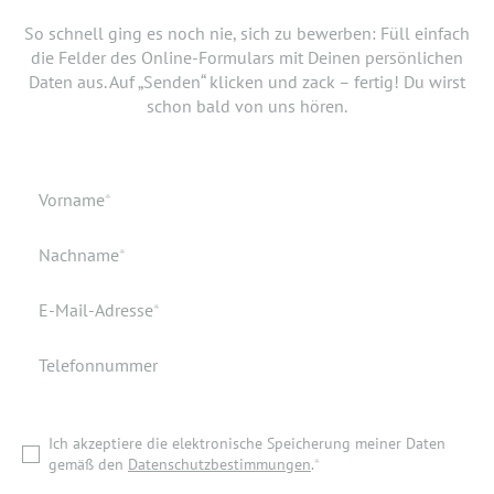
SCHNELLSTMÖGLICH.
Jetzt musst du uns nur noch verraten, ab wann Du bereit
So schnell ging es noch nie, sich zu bewerben: Füll einfach
bist, den neuen Job anzutreten. Du möchtest Deiner
die Felder des Online-Formulars mit Deinen persönlichen
Bewerbung doch noch einen Lebenslauf oder ein anderes
Daten aus. Auf „Senden“ klicken und zack – fertig! Du wirst
Dokument hinzufügen? Hier kannst Du es hochladen.
schon bald von uns hören.
Geburtsdatum
Verfügbar ab
Pflichtfeld
Vorname
*
Geburtsort
Dokumente
Pflichtfeld
Nachname
*
Wohnort
Pflichtfeld
E-Mail-Adresse
*
Telefonnummer
Ich akzeptiere die elektronische Speicherung meiner Daten
gemäß den
Datenschutzbestimmungen
.
*
Ich akzeptiere die elektronische Speicherung meiner Daten
ZURÜCK ZUR STARTSEITE
gemäß den
Datenschutzbestimmungen
.
*
BEWERBUNG ABSENDEN