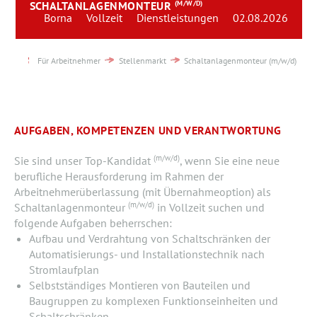
SCHALTANLAGENMONTEUR
(M/W/D)
Team
Borna
Vollzeit
Dienstleistungen
02.08.2026
Kontakt
Für Arbeitnehmer
Stellenmarkt
Schaltanlagenmonteur (m/w/d)
Karriere
Login
AUFGABEN, KOMPETENZEN UND VERANTWORTUNG
(m/w/d)
Sie sind unser Top-Kandidat
, wenn Sie eine neue
berufliche Herausforderung im Rahmen der
Arbeitnehmerüberlassung (mit Übernahmeoption) als
(m/w/d)
Schaltanlagenmonteur
in Vollzeit suchen und
folgende Aufgaben beherrschen:
Aufbau und Verdrahtung von Schaltschränken der
Automatisierungs- und Installationstechnik nach
Stromlaufplan
Selbstständiges Montieren von Bauteilen und
Baugruppen zu komplexen Funktionseinheiten und
Schaltschränken