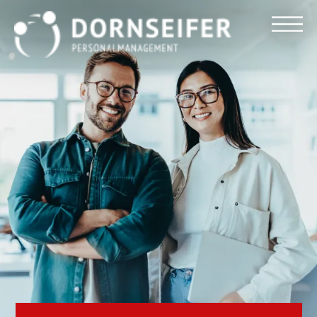
Für Arbeitnehmer
Für Unternehmen
Dornseifer DNA
Referenzen
Stellenmarkt
Blog