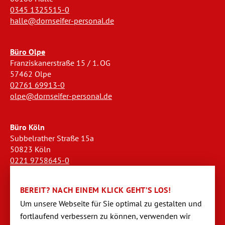
0345 1325515-0
halle@dornseifer-personal.de
Büro Olpe
Franziskanerstraße 15 / 1. OG
57462 Olpe
02761 69913-0
olpe@dornseifer-personal.de
Büro Köln
Subbelrather Straße 15a
50823 Köln
0221 9758645-0
koeln@dornseifer-personal.de
BEREIT? NACH EINEM KLICK GEHT’S LOS!
Büro Stendal
Um unsere Webseite für Sie optimal zu gestalten und
Westwall 18
fortlaufend verbessern zu können, verwen­den wir
39576 Stendal