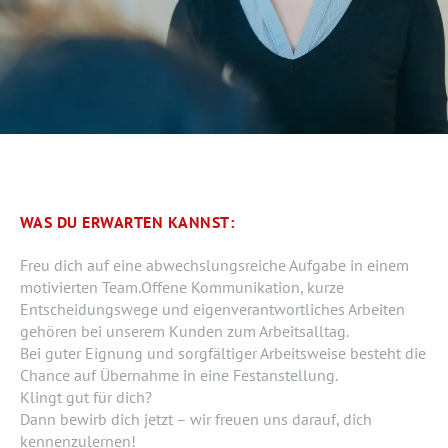
WAS DU ERWARTEN KANNST:
Freu dich auf eine abwechslungsreiche Aufgabe in einem
motivierten Team.Offene Kommunikation, kurze
Entscheidungswege und eigenverantwortliches Arbeiten
gehören bei unserem Kunden zum Arbeitsalltag.
Bei guter Eignung und sorgfältiger Arbeitsweise besteht die
Chance auf Übernahme in eine Festanstellung.
Klingt gut für dich?
Dann bewirb dich jetzt – wir freuen uns darauf, dich
kennenzulernen!