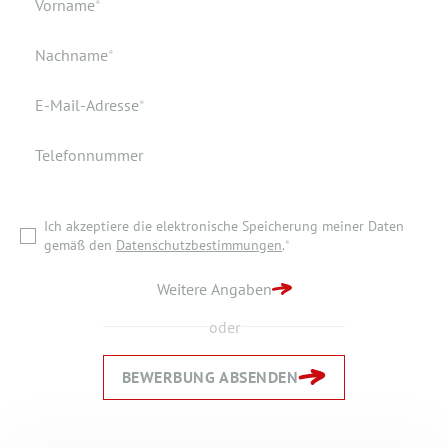
Verfügbar ab
Pflichtfeld
Vorname
*
Geburtsort
Dokumente
Pflichtfeld
Nachname
*
Wohnort
Pflichtfeld
E-Mail-Adresse
*
Telefonnummer
Ich akzeptiere die elektronische Speicherung meiner Daten
gemäß den
Datenschutzbestimmungen
.
*
Ich akzeptiere die elektronische Speicherung meiner Daten
ZURÜCK ZUR STARTSEITE
gemäß den
Datenschutzbestimmungen
.
*
BEWERBUNG ABSENDEN
Weitere Angaben
oder
BEWERBUNG ABSENDEN
Zurück
Zurück
Weiter