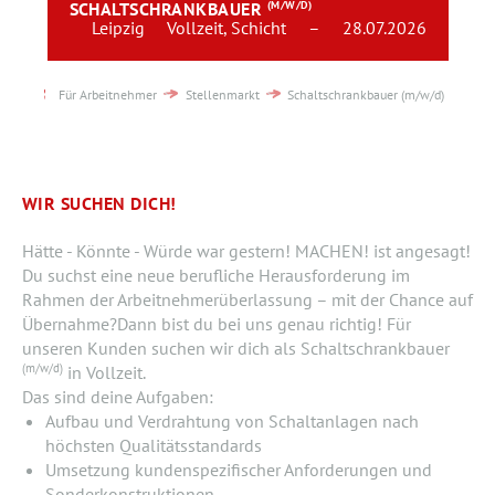
SCHALTSCHRANKBAUER
(M/W/D)
Team
Leipzig
Vollzeit, Schicht
–
28.07.2026
Kontakt
Für Arbeitnehmer
Stellenmarkt
Schaltschrankbauer (m/w/d)
Karriere
Login
WIR SUCHEN DICH!
Hätte - Könnte - Würde war gestern! MACHEN! ist angesagt!
Du suchst eine neue berufliche Herausforderung im
Rahmen der Arbeitnehmerüberlassung – mit der Chance auf
Übernahme?Dann bist du bei uns genau richtig! Für
unseren Kunden suchen wir dich als Schaltschrankbauer
(m/w/d)
in Vollzeit.
Das sind deine Aufgaben:
Aufbau und Verdrahtung von Schaltanlagen nach
höchsten Qualitätsstandards
Umsetzung kundenspezifischer Anforderungen und
Sonderkonstruktionen