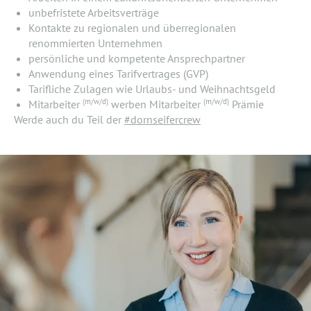
unbefristete Arbeitsverträge
Kontakte zu regionalen und überregionalen
renommierten Unternehmen
persönliche und kompetente Ansprechpartner
Anwendung eines Tarifvertrages (GVP)
Tarifliche Zulagen wie Urlaubs- und Weihnachtsgeld
(m/w/d)
(m/w/d)
Mitarbeiter
werben Mitarbeiter
Prämie
Werde auch du Teil der
#dornseifercrew