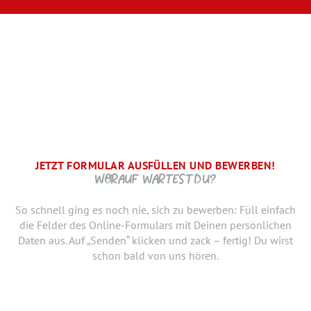
JETZT FORMULAR AUSFÜLLEN UND BEWERBEN!
BRAUCHEN WIR NOCH ...
SCHRITT.
DANKE, WIR FREUEN UNS AUF DICH UND MELDEN UNS
WORAUF WARTEST DU?
SCHNELLSTMÖGLICH.
Jetzt musst du uns nur noch verraten, ab wann Du bereit
So schnell ging es noch nie, sich zu bewerben: Füll einfach
bist, den neuen Job anzutreten. Du möchtest Deiner
die Felder des Online-Formulars mit Deinen persönlichen
Bewerbung doch noch einen Lebenslauf oder ein anderes
Daten aus. Auf „Senden“ klicken und zack – fertig! Du wirst
Dokument hinzufügen? Hier kannst Du es hochladen.
schon bald von uns hören.
Geburtsdatum