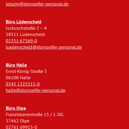
leipzig@dornseifer-personal.de
Büro Lüdenscheid
Jockuschstraße 2 – 4
58511 Lüdenscheid
02351 67569-0
luedenscheid@dornseifer-personal.de
Büro Halle
Ernst-König-Straße 5
06108 Halle
0345 1325515-0
halle@dornseifer-personal.de
Büro Olpe
Franziskanerstraße 15 / 1. OG
57462 Olpe
02761 69913-0