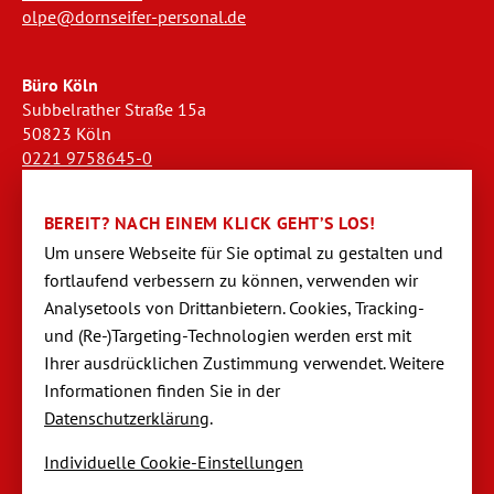
olpe@dornseifer-personal.de
Büro Köln
Subbelrather Straße 15a
50823 Köln
0221 9758645-0
koeln@dornseifer-personal.de
BEREIT? NACH EINEM KLICK GEHT’S LOS!
Büro Stendal
Um unsere Webseite für Sie optimal zu gestalten und
Westwall 18
fortlaufend verbessern zu können, verwen­den wir
39576 Stendal
Analysetools von Dritt­anbietern. Cookies, Tracking-
03931 520944-0
und (Re-)Targeting-Techno­logien werden erst mit
stendal@dornseifer-personal.de
Ihrer ausdrücklichen Zustimmung verwendet. Weitere
Informationen finden Sie in der
Datenschutzerklärung
.
Individuelle Cookie-Einstellungen
Navigation
Startseite