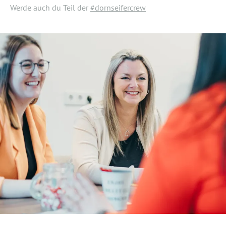
Werde auch du Teil der
#dornseifercrew