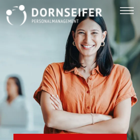
Für Arbeitnehmer
Für Unternehmen
Dornseifer DNA
Referenzen
Stellenmarkt
Blog