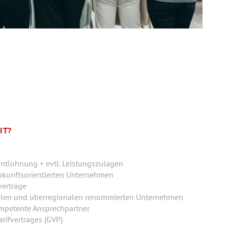
IT?
ntlohnung + evtl. Leistungszulagen
ukunftsorientierten Unternehmen
verträge
alen und überregionalen renommierten Unternehmen
mpetente Ansprechpartner
rifvertrages (GVP)