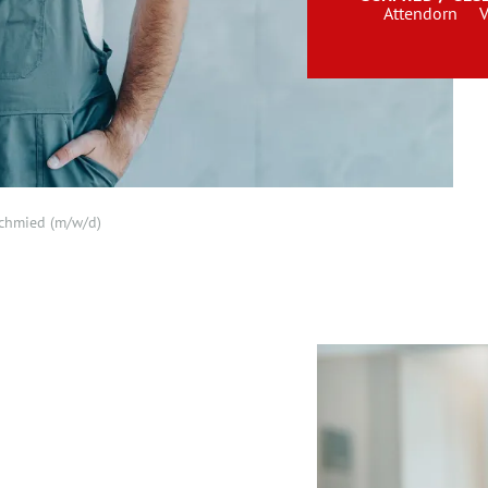
Attendorn
V
chmied (m/w/d)