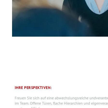
IHRE PERSPEKTIVEN:
Freuen Sie sich auf eine abwechslungsreiche undverant
im Team. Offene Türen, flache Hierarchien und eigenver