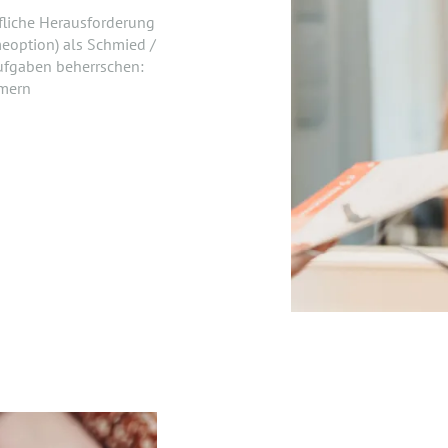
fliche Herausforderung
option) als Schmied /
ufgaben beherrschen:
mmern