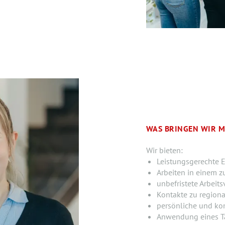
WAS BRINGEN WIR M
Wir bieten:
Leistungsgerechte E
Arbeiten in einem z
unbefristete Arbeits
Kontakte zu region
persönliche und ko
Anwendung eines Ta