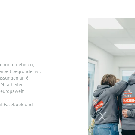
lienunternehmen,
beit begründet ist.
lassungen an 6
Mitarbeiter
 europaweit.
uf Facebook und