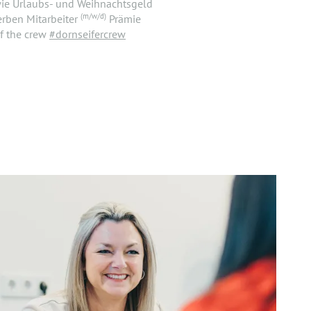
wie Urlaubs- und Weihnachtsgeld
(m/w/d)
rben Mitarbeiter
Prämie
f the crew
#dornseifercrew