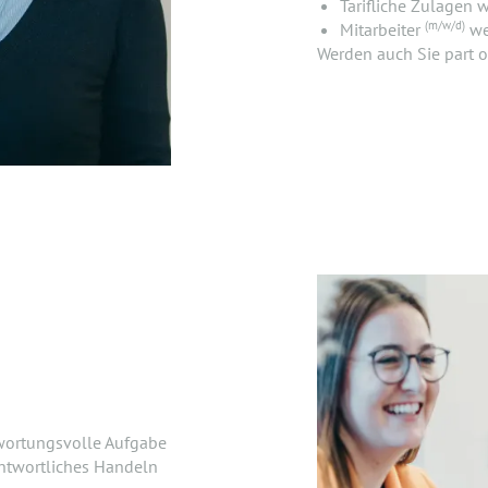
Tarifliche Zulagen 
(m/w/d)
Mitarbeiter
we
Werden auch Sie part o
wortungsvolle Aufgabe
antwortliches Handeln