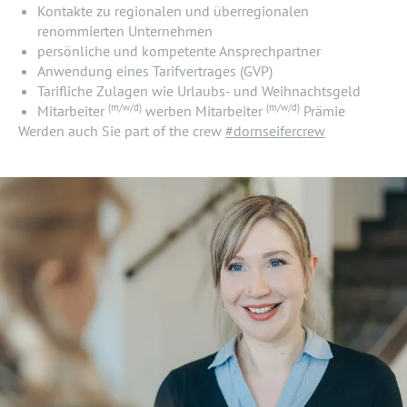
Kontakte zu regionalen und überregionalen
renommierten Unternehmen
persönliche und kompetente Ansprechpartner
Anwendung eines Tarifvertrages (GVP)
Tarifliche Zulagen wie Urlaubs- und Weihnachtsgeld
(m/w/d)
(m/w/d)
Mitarbeiter
werben Mitarbeiter
Prämie
Werden auch Sie part of the crew
#dornseifercrew