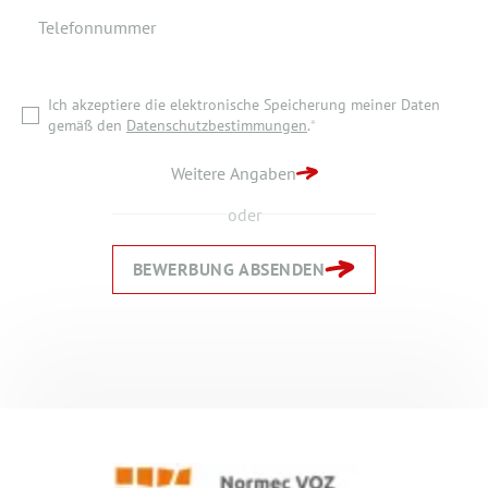
Telefonnummer
Ich akzeptiere die elektronische Speicherung meiner Daten
gemäß den
Datenschutzbestimmungen
.
*
Ich akzeptiere die elektronische Speicherung meiner Daten
ZURÜCK ZUR STARTSEITE
gemäß den
Datenschutzbestimmungen
.
*
BEWERBUNG ABSENDEN
Weitere Angaben
oder
BEWERBUNG ABSENDEN
Zurück
Zurück
Weiter