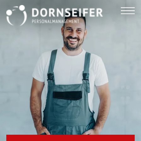
Für Arbeitnehmer
Für Unternehmen
Dornseifer DNA
Referenzen
Stellenmarkt
Blog