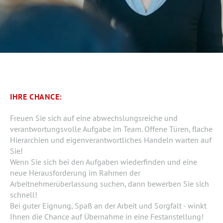
IHRE CHANCE:
Freuen Sie sich auf eine abwechslungsreiche und
verantwortungsvolle Aufgabe im Team. Offene Türen, flache
Hierarchien und eigenverantwortliches Handeln warten auf
Sie!
Wenn Sie sich bei den Aufgaben wiederfinden und eine
neue Herausforderung im Rahmen der
Arbeitnehmerüberlassung suchen, dann bewerben Sie sich
schnell!
Bei guter Eignung, Spaß an der Arbeit und Sorgfalt - winkt
Ihnen die Chance auf Übernahme in eine Festanstellung!