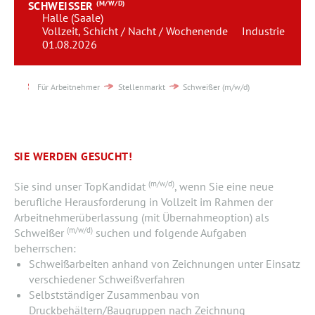
SCHWEISSER
(M/W/D)
Team
Halle (Saale)
Vollzeit, Schicht / Nacht / Wochenende
Industrie
01.08.2026
Kontakt
Karriere
Für Arbeitnehmer
Stellenmarkt
Schweißer (m/w/d)
Login
SIE WERDEN GESUCHT!
(m/w/d)
Sie sind unser TopKandidat
, wenn Sie eine neue
berufliche Herausforderung in Vollzeit im Rahmen der
Arbeitnehmerüberlassung (mit Übernahmeoption) als
(m/w/d)
Schweißer
suchen und folgende Aufgaben
beherrschen:
Schweißarbeiten anhand von Zeichnungen unter Einsatz
verschiedener Schweißverfahren
Selbstständiger Zusammenbau von
Druckbehältern/Baugruppen nach Zeichnung