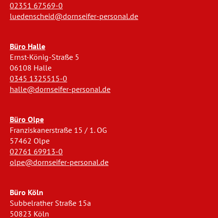
02351 67569-0
luedenscheid@dornseifer-personal.de
Büro Halle
Ernst-König-Straße 5
06108 Halle
0345 1325515-0
halle@dornseifer-personal.de
Büro Olpe
Franziskanerstraße 15 / 1. OG
57462 Olpe
02761 69913-0
olpe@dornseifer-personal.de
Büro Köln
Subbelrather Straße 15a
50823 Köln