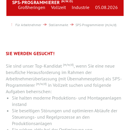
SPS-PROGRAMMIERER
(M/W/D)
Team
Großheringen
Vollzeit
Industrie
05.08.2026
Kontakt
Für Arbeitnehmer
Stellenmarkt
SPS-Programmierer (m/w/d)
Karriere
Login
SIE WERDEN GESUCHT!
(m/w/d)
Sie sind unser Top-Kandidat
, wenn Sie eine neue
berufliche Herausforderung im Rahmen der
Arbeitnehmerüberlassung (mit Übernahmeoption) als SPS-
(m/w/d)
Programmierer
in Vollzeit suchen und folgende
Aufgaben beherrschen:
Sie halten moderne Produktions- und Montageanlagen
instand
Sie beseitigen Störungen und optimieren Abläufe der
Steuerungs- und Regelprozesse an den
Produktionsanlagen
Sie wirken aktiv bei der Optimierung von