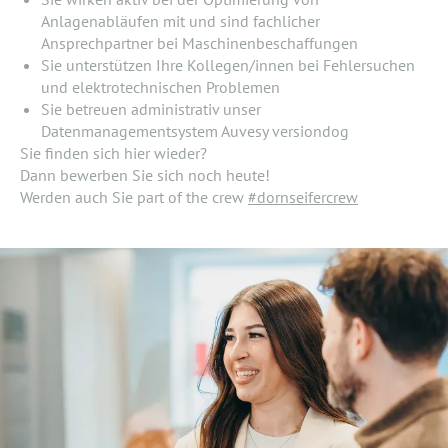
Anlagenabläufen mit und sind fachlicher
Ansprechpartner bei Maschinenbeschaffungen
Sie unterstützen Ihre Kollegen/innen bei Fehlersuchen
und elektrotechnischen Problemen
Sie betreuen administrativ unser
Datenmanagementsystem Auvesy versiondog
Sie finden sich hier wieder?
Dann bewerben Sie sich noch heute!
Werden auch Sie part of the crew
#dornseifercrew