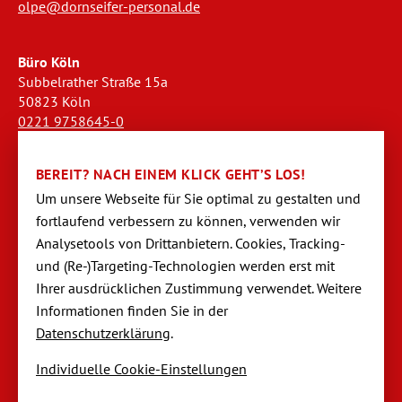
olpe@dornseifer-personal.de
Büro Köln
Subbelrather Straße 15a
50823 Köln
0221 9758645-0
koeln@dornseifer-personal.de
BEREIT? NACH EINEM KLICK GEHT’S LOS!
Büro Stendal
Um unsere Webseite für Sie optimal zu gestalten und
Westwall 18
fortlaufend verbessern zu können, verwen­den wir
39576 Stendal
Analysetools von Dritt­anbietern. Cookies, Tracking-
03931 520944-0
und (Re-)Targeting-Techno­logien werden erst mit
stendal@dornseifer-personal.de
Ihrer ausdrücklichen Zustimmung verwendet. Weitere
Informationen finden Sie in der
Datenschutzerklärung
.
Individuelle Cookie-Einstellungen
Navigation
Startseite
überspringen
Impressum