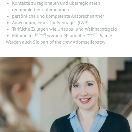
Kontakte zu regionalen und überregionalen
renommierten Unternehmen
persönliche und kompetente Ansprechpartner
Anwendung eines Tarifvertrages (GVP)
Tarifliche Zulagen wie Urlaubs- und Weihnachtsgeld
(m/w/d)
(m/w/d)
Mitarbeiter
werben Mitarbeiter
Prämie
Werden auch Sie part of the crew
#dornseifercrew