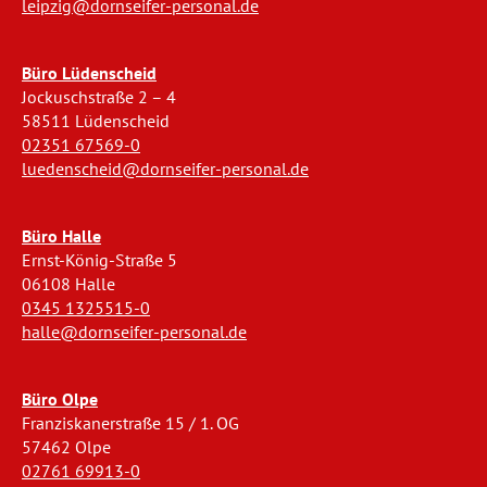
leipzig@dornseifer-personal.de
Büro Lüdenscheid
Jockuschstraße 2 – 4
58511 Lüdenscheid
02351 67569-0
luedenscheid@dornseifer-personal.de
Büro Halle
Ernst-König-Straße 5
06108 Halle
0345 1325515-0
halle@dornseifer-personal.de
Büro Olpe
Franziskanerstraße 15 / 1. OG
57462 Olpe
02761 69913-0