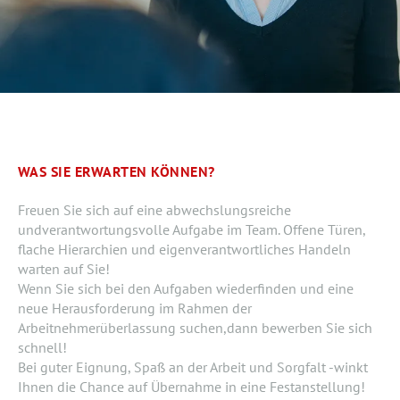
WAS SIE ERWARTEN KÖNNEN?
Freuen Sie sich auf eine abwechslungsreiche
undverantwortungsvolle Aufgabe im Team. Offene Türen,
flache Hierarchien und eigenverantwortliches Handeln
warten auf Sie!
Wenn Sie sich bei den Aufgaben wiederfinden und eine
neue Herausforderung im Rahmen der
Arbeitnehmerüberlassung suchen,dann bewerben Sie sich
schnell!
Bei guter Eignung, Spaß an der Arbeit und Sorgfalt -winkt
Ihnen die Chance auf Übernahme in eine Festanstellung!