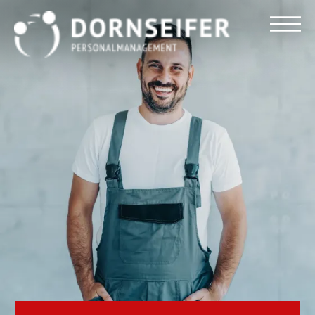
Für Arbeitnehmer
Für Unternehmen
Dornseifer DNA
Referenzen
Stellenmarkt
Blog