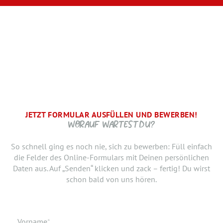
JETZT FORMULAR AUSFÜLLEN UND BEWERBEN!
BRAUCHEN WIR NOCH ...
SCHRITT.
DANKE, WIR FREUEN UNS AUF DICH UND MELDEN UNS
WORAUF WARTEST DU?
SCHNELLSTMÖGLICH.
Jetzt musst du uns nur noch verraten, ab wann Du bereit
So schnell ging es noch nie, sich zu bewerben: Füll einfach
bist, den neuen Job anzutreten. Du möchtest Deiner
die Felder des Online-Formulars mit Deinen persönlichen
Bewerbung doch noch einen Lebenslauf oder ein anderes
Daten aus. Auf „Senden“ klicken und zack – fertig! Du wirst
Dokument hinzufügen? Hier kannst Du es hochladen.
schon bald von uns hören.
Geburtsdatum
Verfügbar ab
Pflichtfeld
Vorname
*