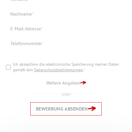
Geburtsort
Dokumente
Pflichtfeld
Nachname
*
Wohnort
Pflichtfeld
E-Mail-Adresse
*
Telefonnummer
Ich akzeptiere die elektronische Speicherung meiner Daten
gemäß den
Datenschutzbestimmungen
.
*
Ich akzeptiere die elektronische Speicherung meiner Daten
ZURÜCK ZUR STARTSEITE
gemäß den
Datenschutzbestimmungen
.
*
BEWERBUNG ABSENDEN
Weitere Angaben
oder
BEWERBUNG ABSENDEN
Zurück
Zurück
Weiter