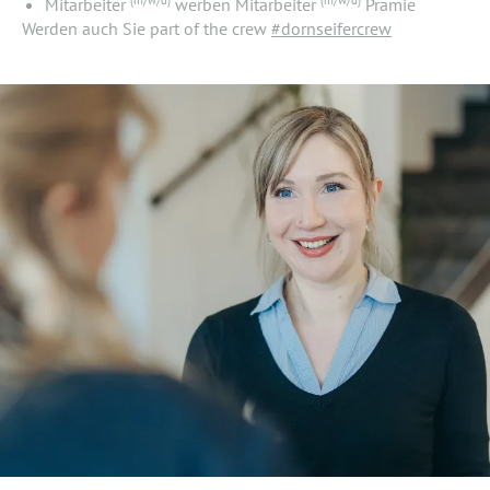
(m/w/d)
(m/w/d)
Mitarbeiter
werben Mitarbeiter
Prämie
Werden auch Sie part of the crew
#dornseifercrew