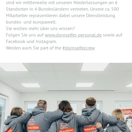
sind wir mittlerweile mit unseren Niederlassungen an 6
Standorten in 4 Bundesländern vertreten. Unsere ca. 500
Mitarbeiter repräsentieren dabei unsere Dienstleistung
bundes- und europaweit.
Sie wollen mehr über uns wissen?
Folgen Sie uns auf
www.dornseifer-personal.de
sowie auf
Facebook und Instagram.
Werden auch Sie part of the
#dornseifercrew