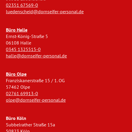
02351 67569-0
luedenscheid@dornseifer-personal.de
Büro Halle
Ernst-König-Straße 5
06108 Halle
0345 1325515-0
halle@dornseifer-personal.de
Büro Olpe
Franziskanerstraße 15 / 1. OG
57462 Olpe
02761 69913-0
olpe@dornseifer-personal.de
Büro Köln
Subbelrather Straße 15a
50823 Köln