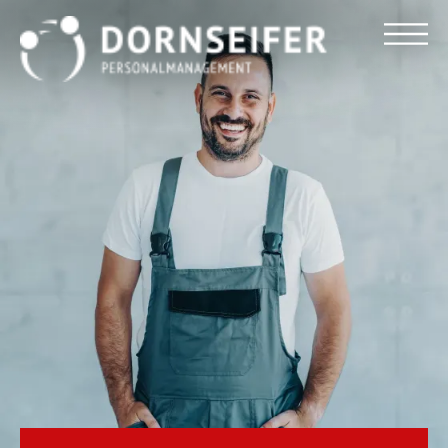
Für Arbeitnehmer
Für Unternehmen
Dornseifer DNA
Referenzen
Stellenmarkt
Blog