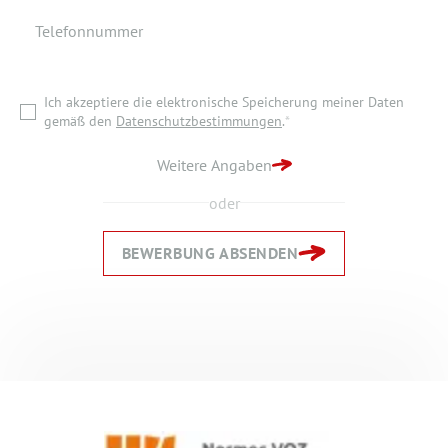
Telefonnummer
Ich akzeptiere die elektronische Speicherung meiner Daten
gemäß den
Datenschutzbestimmungen
.
*
Ich akzeptiere die elektronische Speicherung meiner Daten
ZURÜCK ZUR STARTSEITE
gemäß den
Datenschutzbestimmungen
.
*
BEWERBUNG ABSENDEN
Weitere Angaben
oder
BEWERBUNG ABSENDEN
Zurück
Zurück
Weiter