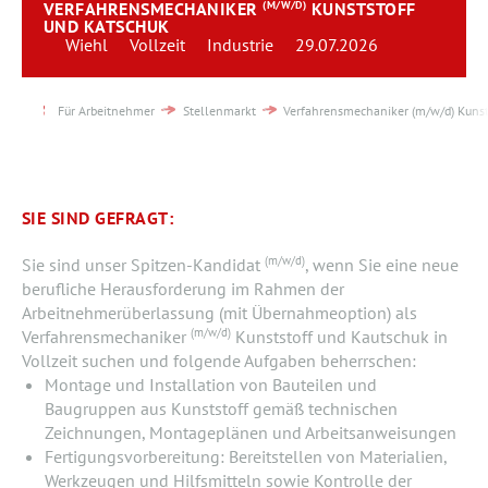
VERFAHRENSMECHANIKER
(M/W/D)
KUNSTSTOFF
Team
UND KATSCHUK
Wiehl
Vollzeit
Industrie
29.07.2026
Kontakt
Für Arbeitnehmer
Stellenmarkt
Verfahrensmechaniker (m/w/d) Kunst
Karriere
Login
SIE SIND GEFRAGT:
(m/w/d)
Sie sind unser Spitzen-Kandidat
, wenn Sie eine neue
berufliche Herausforderung im Rahmen der
Arbeitnehmerüberlassung (mit Übernahmeoption) als
(m/w/d)
Verfahrensmechaniker
Kunststoff und Kautschuk in
Vollzeit suchen und folgende Aufgaben beherrschen:
Montage und Installation von Bauteilen und
Baugruppen aus Kunststoff gemäß technischen
Zeichnungen, Montageplänen und Arbeitsanweisungen
Fertigungsvorbereitung: Bereitstellen von Materialien,
Werkzeugen und Hilfsmitteln sowie Kontrolle der