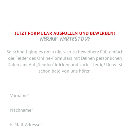
JETZT FORMULAR AUSFÜLLEN UND BEWERBEN!
BRAUCHEN WIR NOCH ...
SCHRITT.
DANKE, WIR FREUEN UNS AUF DICH UND MELDEN UNS
WORAUF WARTEST DU?
SCHNELLSTMÖGLICH.
Jetzt musst du uns nur noch verraten, ab wann Du bereit
So schnell ging es noch nie, sich zu bewerben: Füll einfach
bist, den neuen Job anzutreten. Du möchtest Deiner
die Felder des Online-Formulars mit Deinen persönlichen
Bewerbung doch noch einen Lebenslauf oder ein anderes
Daten aus. Auf „Senden“ klicken und zack – fertig! Du wirst
Dokument hinzufügen? Hier kannst Du es hochladen.
schon bald von uns hören.
Geburtsdatum
Verfügbar ab
Pflichtfeld
Vorname
*
Geburtsort
Dokumente
Pflichtfeld
Nachname
*
Wohnort
Pflichtfeld
E-Mail-Adresse
*