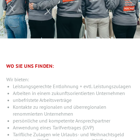
WO SIE UNS FINDEN:
Wir bieten:
Leistungsgerechte Entlohnung + evtl. Leistungszulagen
Arbeiten in einem zukunftsorientierten Unternehmen
unbefristete Arbeitsverträge
Kontakte zu regionalen und überregionalen
renommierten Unternehmen
persönliche und kompetente Ansprechpartner
Anwendung eines Tarifvertrages (GVP)
Tarifliche Zulagen wie Urlaubs- und Weihnachtsgeld