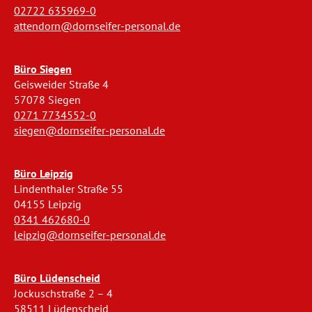
02722 635969-0
attendorn@dornseifer-personal.de
Büro Siegen
Geisweider Straße 4
57078 Siegen
0271 7734552-0
siegen@dornseifer-personal.de
Büro Leipzig
Lindenthaler Straße 55
04155 Leipzig
0341 462680-0
leipzig@dornseifer-personal.de
Büro Lüdenscheid
Jockuschstraße 2 – 4
58511 Lüdenscheid