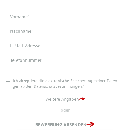
Geburtsdatum
Verfügbar ab
Pflichtfeld
Vorname
*
Geburtsort
Dokumente
Pflichtfeld
Nachname
*
Wohnort
Pflichtfeld
E-Mail-Adresse
*
Telefonnummer
Ich akzeptiere die elektronische Speicherung meiner Daten
gemäß den
Datenschutzbestimmungen
.
*
Ich akzeptiere die elektronische Speicherung meiner Daten
ZURÜCK ZUR STARTSEITE
gemäß den
Datenschutzbestimmungen
.
*
BEWERBUNG ABSENDEN
Weitere Angaben
oder
BEWERBUNG ABSENDEN
Zurück
Zurück
Weiter