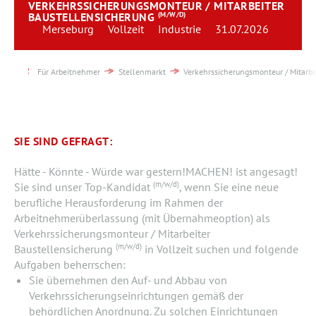
VERKEHRSSICHERUNGSMONTEUR / MITARBEITER
Team
BAUSTELLENSICHERUNG
(M/W/D)
Merseburg
Vollzeit
Industrie
31.07.2026
Kontakt
Für Arbeitnehmer
Stellenmarkt
Verkehrssicherungsmonteur / Mitarbe
Karriere
Login
SIE SIND GEFRAGT:
Hätte - Könnte - Würde war gestern!MACHEN! ist angesagt!
(m/w/d)
Sie sind unser Top-Kandidat
, wenn Sie eine neue
berufliche Herausforderung im Rahmen der
Arbeitnehmerüberlassung (mit Übernahmeoption) als
Verkehrssicherungsmonteur / Mitarbeiter
(m/w/d)
Baustellensicherung
in Vollzeit suchen und folgende
Aufgaben beherrschen:
Sie übernehmen den Auf- und Abbau von
Verkehrssicherungseinrichtungen gemäß der
behördlichen Anordnung. Zu solchen Einrichtungen