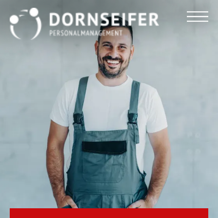
Für Arbeitnehmer
Für Unternehmen
Dornseifer DNA
Referenzen
Stellenmarkt
Blog