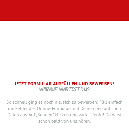
JETZT FORMULAR AUSFÜLLEN UND BEWERBEN!
BRAUCHEN WIR NOCH ...
SCHRITT.
DANKE, WIR FREUEN UNS AUF DICH UND MELDEN UNS
WORAUF WARTEST DU?
SCHNELLSTMÖGLICH.
Jetzt musst du uns nur noch verraten, ab wann Du bereit
So schnell ging es noch nie, sich zu bewerben: Füll einfach
bist, den neuen Job anzutreten. Du möchtest Deiner
die Felder des Online-Formulars mit Deinen persönlichen
Bewerbung doch noch einen Lebenslauf oder ein anderes
Daten aus. Auf „Senden“ klicken und zack – fertig! Du wirst
Dokument hinzufügen? Hier kannst Du es hochladen.
schon bald von uns hören.