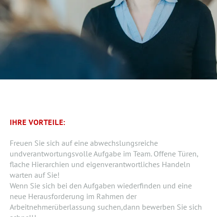
IHRE VORTEILE:
Freuen Sie sich auf eine abwechslungsreiche
undverantwortungsvolle Aufgabe im Team. Offene Türen,
flache Hierarchien und eigenverantwortliches Handeln
warten auf Sie!
Wenn Sie sich bei den Aufgaben wiederfinden und eine
neue Herausforderung im Rahmen der
Arbeitnehmerüberlassung suchen,dann bewerben Sie sich