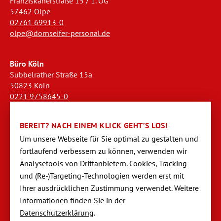
Franziskanerstraße 15 / 1. OG
57462 Olpe
02761 69913-0
olpe@dornseifer-personal.de
Büro Köln
Subbelrather Straße 15a
50823 Köln
0221 9758645-0
koeln@dornseifer-personal.de
BEREIT? NACH EINEM KLICK GEHT’S LOS!
Büro Stendal
Um unsere Webseite für Sie optimal zu gestalten und
Westwall 18
fortlaufend verbessern zu können, verwen­den wir
39576 Stendal
Analysetools von Dritt­anbietern. Cookies, Tracking-
03931 520944-0
und (Re-)Targeting-Techno­logien werden erst mit
stendal@dornseifer-personal.de
Ihrer ausdrücklichen Zustimmung verwendet. Weitere
Informationen finden Sie in der
Datenschutzerklärung
.