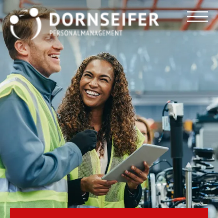
Für Arbeitnehmer
Für Unternehmen
Dornseifer DNA
Referenzen
Stellenmarkt
Blog