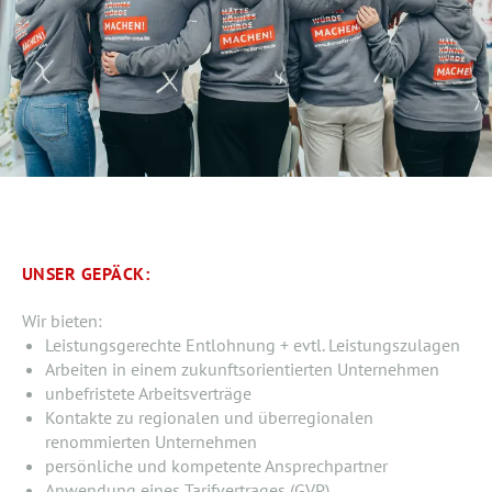
UNSER GEPÄCK:
Wir bieten:
Leistungsgerechte Entlohnung + evtl. Leistungszulagen
Arbeiten in einem zukunftsorientierten Unternehmen
unbefristete Arbeitsverträge
Kontakte zu regionalen und überregionalen
renommierten Unternehmen
persönliche und kompetente Ansprechpartner
Anwendung eines Tarifvertrages (GVP)