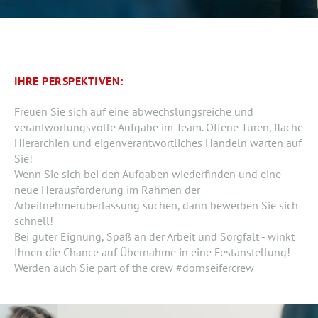
IHRE PERSPEKTIVEN:
Freuen Sie sich auf eine abwechslungsreiche und
verantwortungsvolle Aufgabe im Team. Offene Türen, flache
Hierarchien und eigenverantwortliches Handeln warten auf
Sie!
Wenn Sie sich bei den Aufgaben wiederfinden und eine
neue Herausforderung im Rahmen der
Arbeitnehmerüberlassung suchen, dann bewerben Sie sich
schnell!
Bei guter Eignung, Spaß an der Arbeit und Sorgfalt - winkt
Ihnen die Chance auf Übernahme in eine Festanstellung!
Werden auch Sie part of the crew
#dornseifercrew