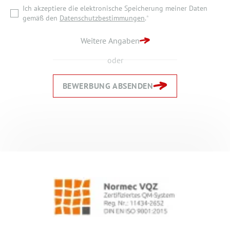
Ich akzeptiere die elektronische Speicherung meiner Daten
ZURÜCK ZUR STARTSEITE
gemäß den
Datenschutzbestimmungen
.
*
BEWERBUNG ABSENDEN
Weitere Angaben
oder
BEWERBUNG ABSENDEN
Zurück
Zurück
Weiter