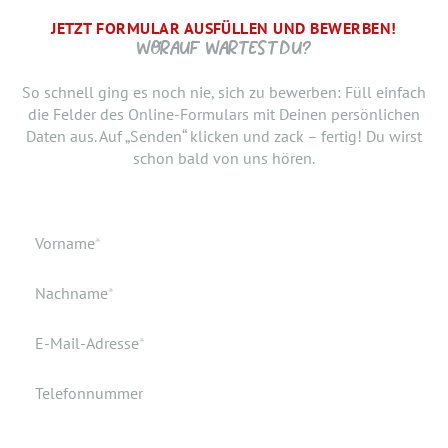
JETZT FORMULAR AUSFÜLLEN UND BEWERBEN!
BRAUCHEN WIR NOCH ...
SCHRITT.
DANKE, WIR FREUEN UNS AUF DICH UND MELDEN UNS
WORAUF WARTEST DU?
SCHNELLSTMÖGLICH.
Jetzt musst du uns nur noch verraten, ab wann Du bereit
So schnell ging es noch nie, sich zu bewerben: Füll einfach
bist, den neuen Job anzutreten. Du möchtest Deiner
die Felder des Online-Formulars mit Deinen persönlichen
Bewerbung doch noch einen Lebenslauf oder ein anderes
Daten aus. Auf „Senden“ klicken und zack – fertig! Du wirst
Dokument hinzufügen? Hier kannst Du es hochladen.
schon bald von uns hören.
Geburtsdatum
Verfügbar ab
Pflichtfeld
Vorname
*
Geburtsort
Dokumente
Pflichtfeld
Nachname
*
Wohnort
Pflichtfeld
E-Mail-Adresse
*
Telefonnummer
Ich akzeptiere die elektronische Speicherung meiner Daten
gemäß den
Datenschutzbestimmungen
.
*