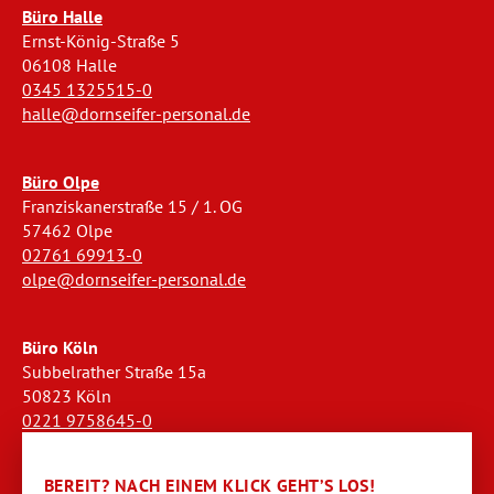
Büro Halle
Ernst-König-Straße 5
06108 Halle
0345 1325515-0
halle@dornseifer-personal.de
Büro Olpe
Franziskanerstraße 15 / 1. OG
57462 Olpe
02761 69913-0
olpe@dornseifer-personal.de
Büro Köln
Subbelrather Straße 15a
50823 Köln
0221 9758645-0
koeln@dornseifer-personal.de
BEREIT? NACH EINEM KLICK GEHT’S LOS!