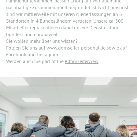
Familienunternehmen, dessen Erfolg auf Vertrauen und
nachhaltige Zusammenarbeit begründet ist. Nicht umsonst
sind wir mittlerweile mit unseren Niederlassungen an 6
Standorten in 4 Bundesländern vertreten. Unsere ca. 500
Mitarbeiter repräsentieren dabei unsere Dienstleistung
bundes- und europaweit.
Sie wollen mehr über uns wissen?
Folgen Sie uns auf
www.dornseifer-personal.de
sowie auf
Facebook und Instagram.
Werden auch Sie part of the
#dornseifercrew