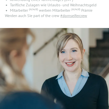
Tarifliche Zulagen wie Urlaubs- und Weihnachtsgeld
(m/w/d)
(m/w/d)
Mitarbeiter
werben Mitarbeiter
Prämie
Werden auch Sie part of the crew
#dornseifercrew