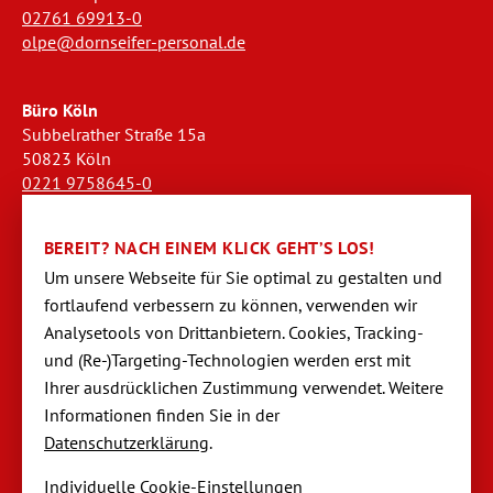
02761 69913-0
olpe@dornseifer-personal.de
Büro Köln
Subbelrather Straße 15a
50823 Köln
0221 9758645-0
koeln@dornseifer-personal.de
BEREIT? NACH EINEM KLICK GEHT’S LOS!
Büro Stendal
Um unsere Webseite für Sie optimal zu gestalten und
Westwall 18
fortlaufend verbessern zu können, verwen­den wir
39576 Stendal
Analysetools von Dritt­anbietern. Cookies, Tracking-
03931 520944-0
und (Re-)Targeting-Techno­logien werden erst mit
stendal@dornseifer-personal.de
Ihrer ausdrücklichen Zustimmung verwendet. Weitere
Informationen finden Sie in der
Datenschutzerklärung
.
Individuelle Cookie-Einstellungen