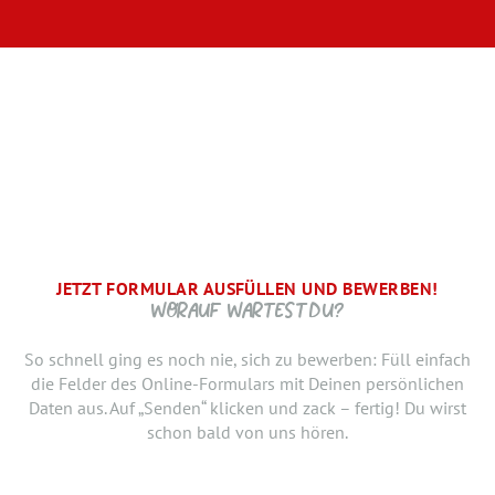
JETZT FORMULAR AUSFÜLLEN UND BEWERBEN!
BRAUCHEN WIR NOCH ...
SCHRITT.
DANKE, WIR FREUEN UNS AUF DICH UND MELDEN UNS
WORAUF WARTEST DU?
SCHNELLSTMÖGLICH.
Jetzt musst du uns nur noch verraten, ab wann Du bereit
So schnell ging es noch nie, sich zu bewerben: Füll einfach
bist, den neuen Job anzutreten. Du möchtest Deiner
die Felder des Online-Formulars mit Deinen persönlichen
Bewerbung doch noch einen Lebenslauf oder ein anderes
Daten aus. Auf „Senden“ klicken und zack – fertig! Du wirst
Dokument hinzufügen? Hier kannst Du es hochladen.
schon bald von uns hören.