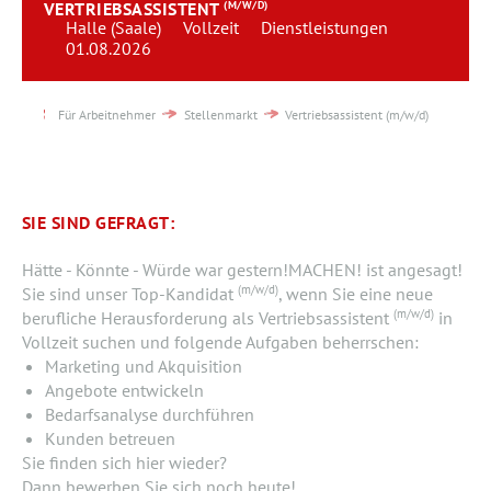
VERTRIEBSASSISTENT
(M/W/D)
Team
Halle (Saale)
Vollzeit
Dienstleistungen
01.08.2026
Kontakt
Für Arbeitnehmer
Stellenmarkt
Vertriebsassistent (m/w/d)
Karriere
Login
SIE SIND GEFRAGT:
Hätte - Könnte - Würde war gestern!MACHEN! ist angesagt!
(m/w/d)
Sie sind unser Top-Kandidat
, wenn Sie eine neue
(m/w/d)
berufliche Herausforderung als Vertriebsassistent
in
Vollzeit suchen und folgende Aufgaben beherrschen:
Marketing und Akquisition
Angebote entwickeln
Bedarfsanalyse durchführen
Kunden betreuen
Sie finden sich hier wieder?
Dann bewerben Sie sich noch heute!