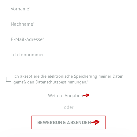
Geburtsdatum
Verfügbar ab
Pflichtfeld
Vorname
*
Geburtsort
Dokumente
Pflichtfeld
Nachname
*
Wohnort
Pflichtfeld
E-Mail-Adresse
*
Telefonnummer
Ich akzeptiere die elektronische Speicherung meiner Daten
gemäß den
Datenschutzbestimmungen
.
*
Ich akzeptiere die elektronische Speicherung meiner Daten
ZURÜCK ZUR STARTSEITE
gemäß den
Datenschutzbestimmungen
.
*
BEWERBUNG ABSENDEN
Weitere Angaben
oder
BEWERBUNG ABSENDEN
Zurück
Zurück
Weiter