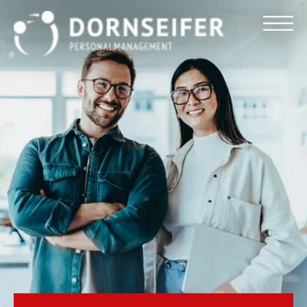
Für Arbeitnehmer
Für Unternehmen
Dornseifer DNA
Referenzen
Stellenmarkt
Blog