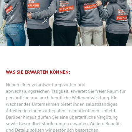
WAS SIE ERWARTEN KÖNNEN:
Neben einer verantwortungsvollen und
abwechslungsreichen Tätigkeit, erwartet Sie freier Raum für
persönliche und auch berufliche Weiterentwicklung. Ein
wachsendes Unternehmen bietet ihnen selbstständiges
Arbeiten in einem kollegialen, teamorientieren Umfeld.
Darüber hinaus dürfen Sie eine übertarifliche Vergütung
sowie Gesundheitsförderungen erwarten. Weitere Benefits
und Details sollten wir persönlich besprechen.